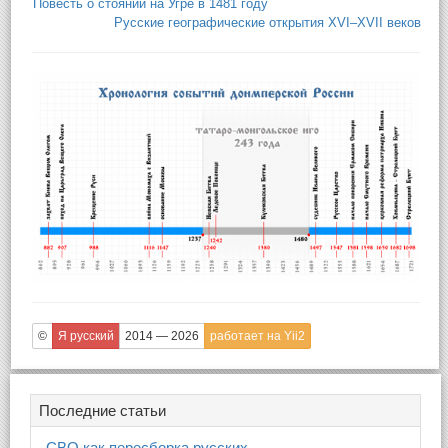
Повесть о стоянии на Угре в 1481 году
Русские географические открытия ХVI–XVII веков
©
Я русский
2014 — 2026
работает на Yii2
Последние статьи
СВО как пересборка русских