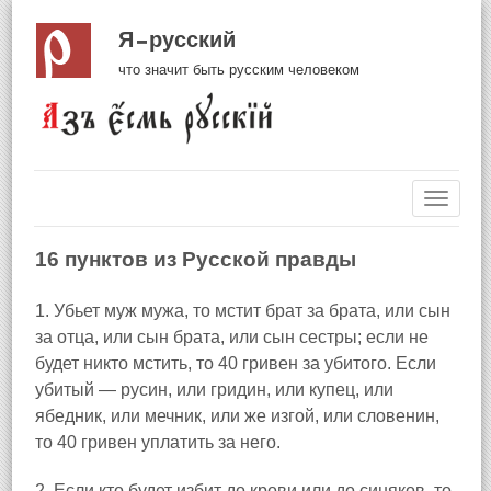
Я русский
что значит быть русским человеком
Навиг
16 пунктов из Русской правды
1. Убьет муж мужа, то мстит брат за брата, или сын
за отца, или сын брата, или сын сестры; если не
будет никто мстить, то 40 гривен за убитого. Если
убитый — русин, или гридин, или купец, или
ябедник, или мечник, или же изгой, или cловенин,
то 40 гривен уплатить за него.
2. Если кто будет избит до крови или до синяков, то