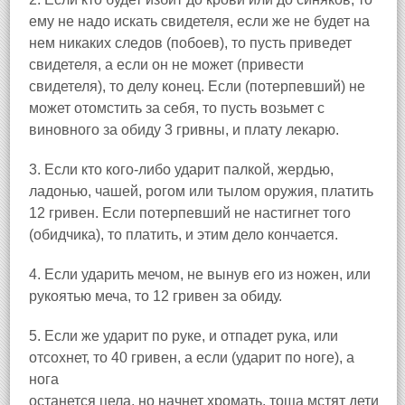
ему не надо искать свидетеля, если же не будет на
нем никаких следов (побоев), то пусть приведет
свидетеля, а если он не может (привести
свидетеля), то делу конец. Если (потерпевший) не
может отомстить за себя, то пусть возьмет с
виновного за обиду 3 гривны, и плату лекарю.
3. Если кто кого-либо ударит палкой, жердью,
ладонью, чашей, рогом или тылом оружия, платить
12 гривен. Если потерпевший не настигнет того
(обидчика), то платить, и этим дело кончается.
4. Если ударить мечом, не вынув его из ножен, или
рукоятью меча, то 12 гривен за обиду.
5. Если же ударит по руке, и отпадет рука, или
отсохнет, то 40 гривен, а если (ударит по ноге), а
нога
останется цела, но начнет хромать, тоща мстят дети