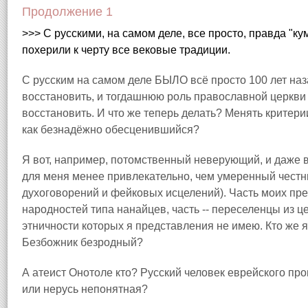
Продолжение 1
>>> С русскими, на самом деле, все просто, правда "к
похерили к черту все вековые традиции.
С русским на самом деле БЫЛО всё просто 100 лет наза
восстановить, и тогдашнюю роль православной церкви 
восстановить. И что же теперь делать? Менять критери
как безнадёжно обесценившийся?
Я вот, например, потомственный неверующий, и даже 
для меня менее привлекательно, чем умеренный честны
духоговорений и фейковых исцелений). Часть моих пр
народностей типа нанайцев, часть -- переселенцы из ц
этничности которых я представления не имею. Кто же 
Безбожник безродный?
А атеист Онотоле кто? Русский человек еврейского про
или нерусь непонятная?