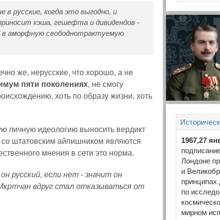
 в русские, когда это выгодно, и
приносит кэша, гешефта и дивидендов -
" в аморфную свободнотрактуемую
чно же, нерусские, что хорошо, а не
нимум пяти поколениях
, не смогу
происхождению, хоть по образу жизни, хоть
Историческ
ую личную идеологию выносить вердикт
1967,27 ян
а" со штатовским айпишником являются
подписание
ественного мнения в сети это норма.
Лондоне п
и Великобр
он русский, если нет - значит он
принципах 
к Мкртчан вдруг стал отказываться от
по исслед
космическо
мирном исп