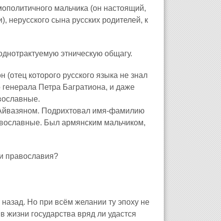
мополитичного мальчика (он настоящий,
), нерусского сына русских родителей, к
однотрактуемую этническую общагу.
н (отец которого русского языка не знал
 генерала Петра Багратиона, и даже
авославные.
 Айвазяном. Подрихтовал имя-фамилию
равославные. Был армянским мальчиком,
и православия?
назад. Но при всём желании ту эпоху не
в жизни государства вряд ли удастся