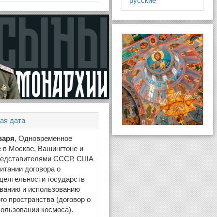
русские
ая дата
варя
, Одновременное
 в Москве, Вашингтоне и
редставителями СССР, США
итании договора о
деятельности государств
ованию и использованию
го пространства (договор о
ользовании космоса).