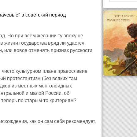
умачевые" в советский период
д. Но при всём желании ту эпоху не
в жизни государства вряд ли удастся
и, или вовсе отменять признак русскости
в чисто культурном плане православие
й протестантизм (без всяких там
едков из местных монголоидных
ентральной и малой России, об
я теперь по старым-то критериям?
исхождения, как он сам себя рекомендует,