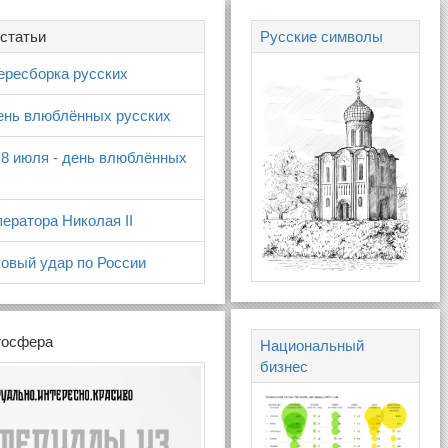
статьи
Русские символы
ересборка русских
день влюблённых русских
 8 июля - день влюблённых
ератора Николая II
овый удар по России
госфера
Национальный
бизнес