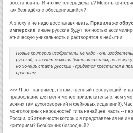
восстановить. И что же теперь делать? Менять критери
как безнадёжно обесценившийся?
А эпоху и не надо восстанавливать.
Правила же обрус
имперские
, иначе русские будут полностью ассимили
этническую уникальность и растворятся в небытии.
Новые критерии изобретать не надо - они изобретен
русский, а значит можешь быть атеистом, но не мусу
но хочешь стать русским - придется крестится в пра
правилам.
>>> Я вот, например, потомственный неверующий, и да
православие для меня менее привлекательно, чем уме
всяких там духоговорений и фейковых исцелений). Час
монголоидных народностей типа нанайцев, часть -- пе
России, об этничности которых я представления не име
критериям? Безбожник безродный?