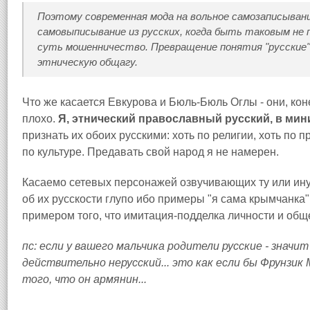
Поэтому современная мода на вольное самозаписывание
самовыписывание из русских, когда быть таковым не 
суть мошенничество. Превращение понятия "русские
этническую общагу.
Что же касается Евкурова и Бюль-Бюль Оглы - они, коне
плохо.
Я, этнический православный русский, в ми
признать их обоих русскими: хоть по религии, хоть по 
по культуре. Предавать свой народ я не намерен.
Касаемо сетевых персонажей озвучивающих ту или ин
об их русскости глупо ибо примеры "я сама крымчанк
примером того, что имитация-подделка личности и общ
пс: если у вашего мальчика родители русские - значит 
действительно нерусский... это как если бы Фрунзи
того, что он армянин...