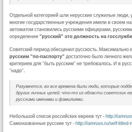
Отдельной категорией шли нерусские служилые люди, уч
многие государственные учреждения имели в своем наз
автоматом становились русскими офицерами, русскими 
определение
"русский" это должность на госслужбе
Советский период обесценил русскость. Максимально 
русским "по-паспорту"
достаточно было личного жел
критериев для "быть русским" не требовалось. И в русс
"надо".
Разумеется, во все времена были люди, которые подде
других личных целей: что-то из области советских ев
русскими именами и фамилиями.
Небольшой список российских евреев тут -
http://iamrus
Самоназванные русские тут -
http://iamruss.ru/self-titled-