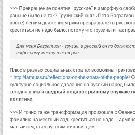
>>> Превращение понятия "русские" в аморфную своб
раньше было не так? Грузинский князь Пётр Багратион 
вовсе) лёгким движением руки превращался в русского
креститься не надо было, потому что грузины и так пр
Для меня Багратион - грузин, а русский он по должност
пафосному месту в истории.
Плюс в разных социальных стратах возможны трактовк
=
http://iamruss.ru/reflections-on-the-st
rata-of-the-people/
Он
культурно-социальное давление на русский народ был
сегодняшним и
щедрый подарок рьяному служаке не
политике
.
>>> И точно та же трансформация произошла с Оване
фамилию на местный лад, креститься не надо -- армя
мальчиком, стал русским живописцем.