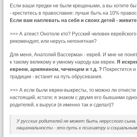
Если ваши предки не были крещеными, а вы хотите быт
- креститесь в православие: лучше быть на 10% правос
Если вам наплевать на себя и своих детей - живите 
>>> А атеист Онотоле кто? Русский человек еврейского
рекомендует, или нерусь непонятная?
Для меня, Анатолий Вассерман - еврей. И мне не поня
к такому великому и умному народу как евреи.
Я искре
евреем, армянином, чеченцем и т.д. ?
Покрестится и
традиции - встанет на путь обрусевания.
>>> А если были евреи-выкресты, то можно ли отнести
настоящий, кстати; я знаком с двумя его бывшими одно
родителей, к выруси (я именно так и сделал)?
У русских родителей не может быть нерусского сына.
национальности - это путь к психиатру и социальным