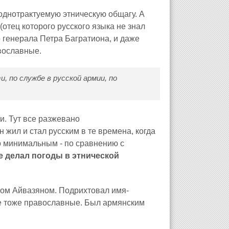
однотрактуемую этническую общагу. А
(отец которого русского языка не знал
 генерала Петра Багратиона, и даже
авославные.
и, по службе в русской армии, по
и. Тут все разжевано
 жил и стал русским в те времена, когда
о минимальным - по сравнению с
 делал погоды в этнической
сом Айвазяном. Подрихтовал имя-
не тоже православные. Был армянским