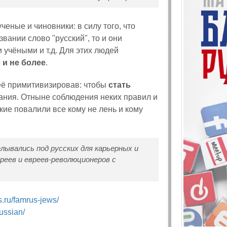
еные и чиновники: в силу того, что
вании слово "русский", то и они
учёными и т.д. Для этих людей
 и не более
.
её примитивизировав: чтобы
стать
ания. Отныне соблюдения неких правил и
кие повалили все кому не лень и кому
лывались под русских для карьерных и
реев и евреев-революционеров с
s.ru/famrus-jews/
russian/