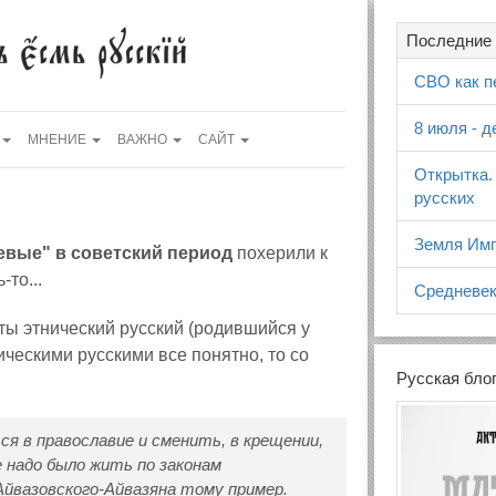
Последние 
СВО как п
8 июля - 
МНЕНИЕ
ВАЖНО
САЙТ
Открытка.
русских
Земля Имп
евые" в советский период
похерили к
-то...
Средневек
и ты этнический русский (родившийся у
ическими русскими все понятно, то со
Русская бло
я в православие и сменить, в крещении,
е надо было жить по законам
йвазовского-Айвазяна тому пример.