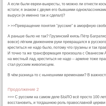
А если были евреи-выкресты, то можно ли отнести кос
кстати; я знаком с двумя его бывшими одноклассниками
выруси (я именно так и сделал)?
> >>Превращение понятия "русские" в аморфную своб
А раньше было не так? Грузинский князь Пётр Багратио
вовсе) лёгким движением руки превращался в русского
креститься не надо было, потому что грузины и так пр
И точно та же трансформация произошла с Ованесом
на местный лад, креститься не надо -- армяне тоже п
стал русским живописцем.
В чём разница-то с нынешними временами? В важност
Продолжение 2
>>> С русским на самом деле БЫЛО всё просто 100 лет 
восстановить, и тогдашнюю роль православной церкви 