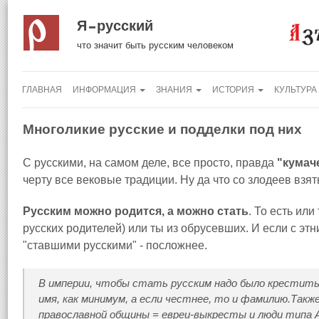
Я русский
что значит быть русским человеком
ГЛАВНАЯ
ИНФОРМАЦИЯ
ЗНАНИЯ
ИСТОРИЯ
КУЛЬТУРА
Многоликие русские и подделки под них
С русскими, на самом деле, все просто, правда
"кумач
черту все вековые традиции. Ну да что со злодеев взять
Русским можно родится, а можно стать
. То есть ил
русских родителей) или ты из обрусевших. И если с этн
"ставшими русскими" - посложнее.
В империи, чтобы стать русским надо было креститьс
имя, как минимум, а если честнее, то и фамилию.Такж
православной общины = евреи-выкресты и люди типа А