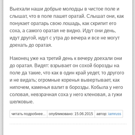
Выехали наши добрые молодцы в чистое поле и
слышат, что в поле пашет оратай. Слышат они, как
понукает оратарь свою лошадь, как скрипит его
соха, а самого оратая не видно. Идут они день,
идут другой, идут с утра до вечера и все не могут
доехать до оратая.
Наконец уже на третий день к вечеру доехали они
до оратая. Видят: взрывает он сохой борозды на
поле да такие, что как в один край уедет, то другого
и не видать; огромные коренья вывертывает, как
нипочем, каменья валит в борозды. Кобыла у него
соловая, невзрачная соха у него кленовая, а гужи
шелковые.
читать подробнее...
опубликовано: 15.06.2015
автор:
iamruss