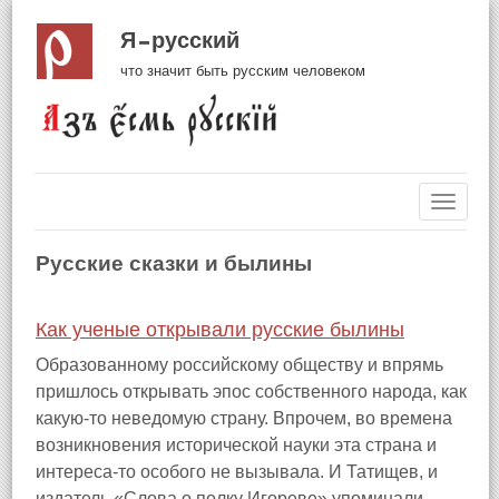
Я русский
что значит быть русским человеком
Навиг
Русские сказки и былины
Как ученые открывали русские былины
Образованному российскому обществу и впрямь
пришлось открывать эпос собственного народа, как
какую-то неведомую страну. Впрочем, во времена
возникновения исторической науки эта страна и
интереса-то особого не вызывала. И Татищев, и
издатель «Слова о полку Игореве» упоминали