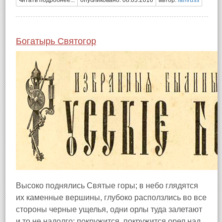
читать подробнее...
опубликовано: 08.03.2016
автор:
iamruss
Богатырь Святогор
Высоко поднялись Святые горы; в небо глядятся
их каменные вершины, глубоко расползлись во все
стороны черные ущелья, одни орлы туда залетают
и то не надолго; покружится, покружится орел над