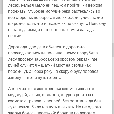
лесах, нельзя было ни пешком пройти, ни верхом
проехать: глубокие могучие реки растекались во
все стороны, по берегам же их раскинулись такие
широкие поля, что и глазом их не окинуть. Повсюду
овраги да ямы, а в этих оврагах змеи да гады
всякие.
Дорог ода, две да и обчелся, и дороги-то
прокладывались не по-нынешнему: прорубят в
лесу просеку, забросают хворостом овраги, где
ручей случится – шаткий мост на столбиках
перекинут, а через реку на скорую руку перевоз
заведут – вот и путь готов…
А в лесах-то всякого зверья кишмя-кишело: и
медведей, лисиц, и волков, и туров рогатых с
косматою гривою, и вепрей; без рогатины да без
лука нельзя было и в путь выехать. Но не одного
зверья боялся проезжий: бродили по дорогам