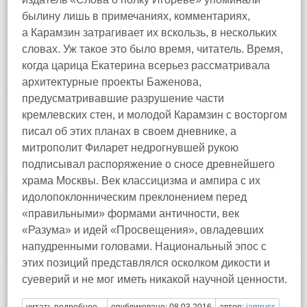
былину лишь в примечаниях, комментариях,
а Карамзин затрагивает их вскользь, в нескольких
словах. Уж такое это было время, читатель. Время,
когда царица Екатерина всерьез рассматривала
архитектурные проекты Баженова,
предусматривавшие разрушение части
кремлевских стен, и молодой Карамзин с восторгом
писал об этих планах в своем дневнике, а
митрополит Филарет недрогнувшей рукою
подписывал распоряжение о сносе древнейшего
храма Москвы. Век классицизма и ампира с их
идолопоклонническим преклонением перед
«правильными» формами античности, век
«Разума» и идей «Просвещения», овладевших
напудренными головами. Национальный эпос с
этих позиций представлялся осколком дикости и
суеверий и не мог иметь никакой научной ценности.