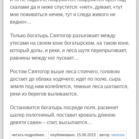
скалами да и ниже спустится: «нет», думает, «тут
мне поживиться нечем, тут и следа живого не
видно»…
Только богатырь Святогор разъезжает между
утесами на своем коне богатырском, на таком коне,
который долы, и реки, и леса шутя перепрыгивает,
равнины между ног пускает…
Ростом Святогор выше леса стоячего, головою
достает до облака ходячего; идет по полю, сыра
земля под ним колеблется, темные леса шатаются,
реки из берегов выливаются.
Остановится богатырь посреди поля, раскинет
шатер полотняный, поставит кровать длиною
девяти сажен – спит, высыпается…
читать подробнее...
опубликовано: 15.06.2015
автор:
iamruss