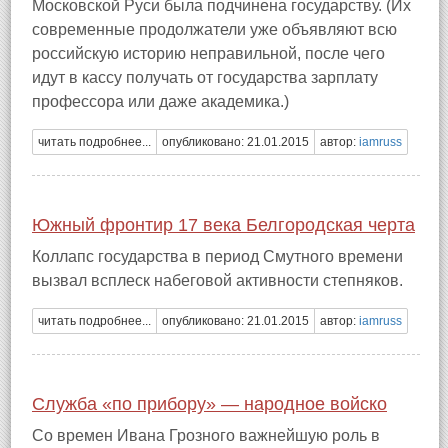
Московской Руси была подчинена государству. (Их
современные продолжатели уже объявляют всю
российскую историю неправильной, после чего
идут в кассу получать от государства зарплату
профессора или даже академика.)
читать подробнее...
опубликовано: 21.01.2015
автор:
iamruss
Южный фронтир 17 века Белгородская черта
Коллапс государства в период Смутного времени
вызвал всплеск набеговой активности степняков.
читать подробнее...
опубликовано: 21.01.2015
автор:
iamruss
Служба «по прибору» — народное войско
Со времен Ивана Грозного важнейшую роль в