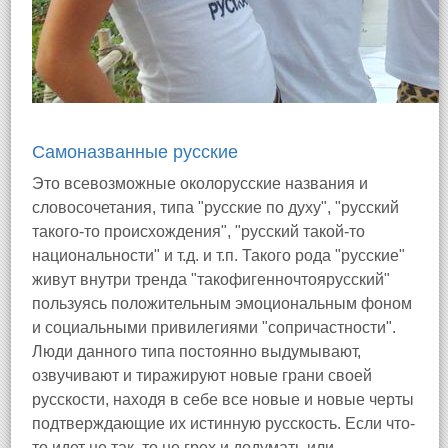
Самоназванные русские
Это всевозможные околорусские названия и
словосочетания, типа "русские по духу", "русский
такого-то происхождения", "русский такой-то
национальности" и т.д. и т.п. Такого рода "русские"
живут внутри тренда "такофигенночтоярусский"
пользуясь положительным эмоциональным фоном
и социальными привилегиями "сопричастности".
Люди данного типа постоянно выдумывают,
озвучивают и тиражируют новые грани своей
русскости, находя в себе все новые и новые черты
подтверждающие их истинную русскость. Если что-
то идет не так, то не грех и додумать или