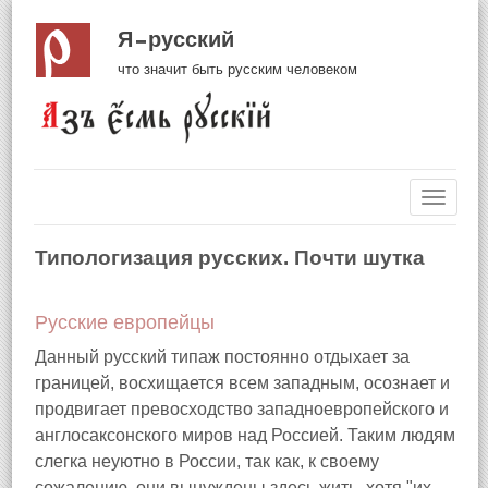
Я русский
что значит быть русским человеком
Навиг
Типологизация русских. Почти шутка
Русские европейцы
Данный русский типаж постоянно отдыхает за
границей, восхищается всем западным, осознает и
продвигает превосходство западноевропейского и
англосаксонского миров над Россией. Таким людям
слегка неуютно в России, так как, к своему
сожалению, они вынуждены здесь жить, хотя "их