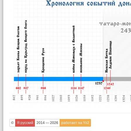
©
Я русский
2014 — 2026
работает на Yii2