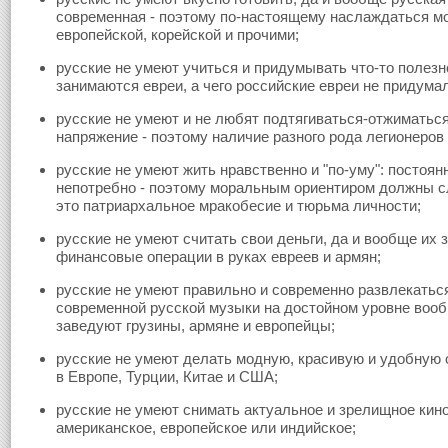
современная - поэтому по-настоящему наслаждаться мо
европейской, корейской и прочими;
русские не умеют учиться и придумывать что-то полез
занимаются евреи, а чего российские евреи не придумал
русские не умеют и не любят подтягиваться-отжиматься
напряжение - поэтому наличие разного рода легионеров 
русские не умеют жить нравственно и "по-уму": постоян
непотребно - поэтому моральным ориентиром должны с
это патриархальное мракобесие и тюрьма личности;
русские не умеют считать свои деньги, да и вообще их 
финансовые операции в руках евреев и армян;
русские не умеют правильно и современно развлекатьс
современной русской музыки на достойном уровне вооб
заведуют грузины, армяне и европейцы;
русские не умеют делать модную, красивую и удобную 
в Европе, Турции, Китае и США;
русские не умеют снимать актуальное и зрелищное кино
американское, европейское или индийское;