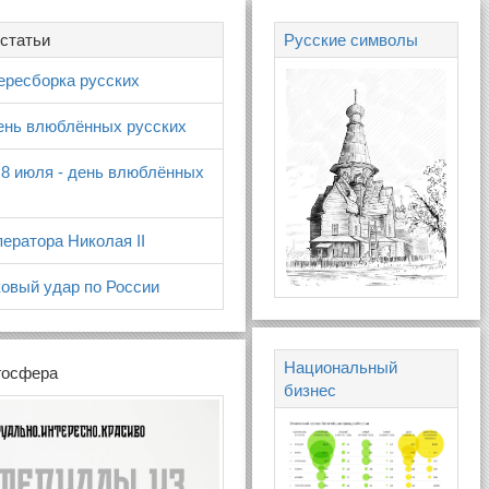
статьи
Русские символы
ересборка русских
день влюблённых русских
 8 июля - день влюблённых
ератора Николая II
овый удар по России
Национальный
госфера
бизнес