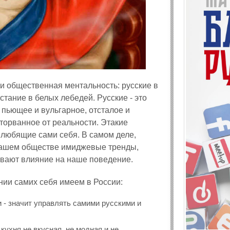
и общественная ментальность: русские в
тание в белых лебедей. Русские - это
, пьющее и вульгарное, отсталое и
оторванное от реальности. Этакие
любящие сами себя. В самом деле,
нашем обществе имиджевые тренды,
вают влияние на наше поведение.
ении самих себя имеем в России:
и - значит управлять самими русскими и
кухня не вкусная, не модная и не