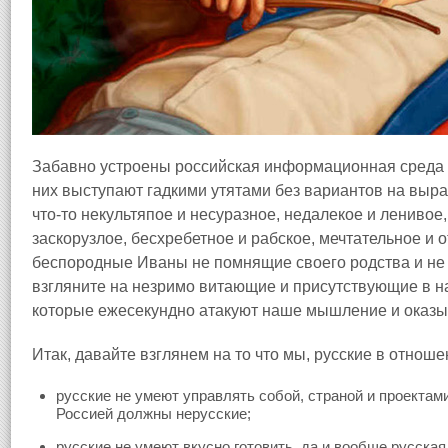
Забавно устроены российская информационная среда 
них выступают гадкими утятами без вариантов на вырас
что-то некультяпое и несуразное, недалекое и ленивое
заскорузлое, бесхребетное и рабское, мечтательное и 
беспородные Иваны не помнящие своего родства и не 
взгляните на незримо витающие и присутствующие в 
которые ежесекундно атакуют наше мышление и оказы
Итак, давайте взглянем на то что мы, русские в отнош
русские не умеют управлять собой, страной и проектам
Россией должны нерусские;
русские не умеют вкусно готовить, да и вообще русская 