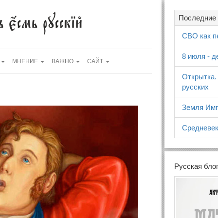
Последние 
СВО как п
8 июля - 
МНЕНИЕ
ВАЖНО
САЙТ
Открытка.
русских
Земля Имп
Средневек
Русская бло