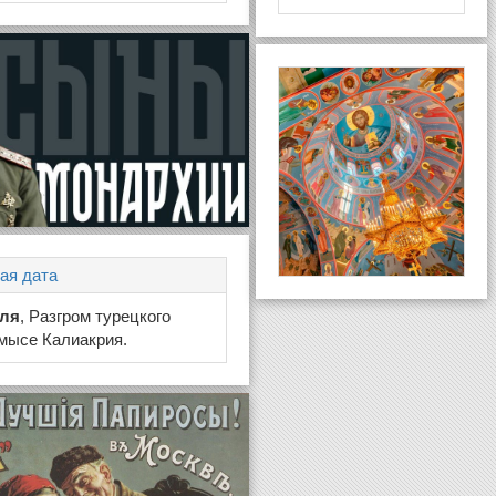
ая дата
юля
, Разгром турецкого
мысе Калиакрия.