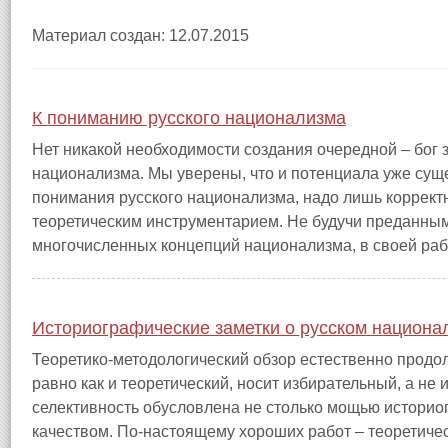
Материал создан: 12.07.2015
К пониманию русского национализма
Нет никакой необходимости создания очередной – бог зн
национализма. Мы уверены, что и потенциала уже сущ
понимания русского национализма, надо лишь коррек
теоретическим инструментарием. Не будучи преданны
многочисленных концепций национализма, в своей рабо
Историографические заметки о русском национа
Теоретико-методологический обзор естественно продо
равно как и теоретический, носит избирательный, а не
селективность обусловлена не столько мощью историог
качеством. По-настоящему хороших работ – теоретиче