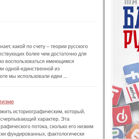
ает, какой по счету – теории русского
ествующих более чем достаточно для
тно воспользоваться имеющимся
ми одной-единственной из
те мы использовали идеи ...
лизме
лжить историографическим, который,
 исчерпывающий характер. Эта
рафического потока, сколько его низким
ски фундированных, фактологически