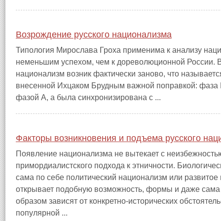
Возрождение русского национализма
Типология Мирослава Гроха применима к анализу нац
неменьшим успехом, чем к дореволюционной России. В
национализм возник фактически заново, что называется
внесенной Ихцаком Брудным важной поправкой: фаза 
фазой А, а была синхронизирована с ...
Факторы возникновения и подъема русского нац
Появление национализма не вытекает с неизбежность
примордиалистского подхода к этничности. Биологичес
сама по себе политический национализм или развитое
открывает подобную возможность, формы и даже сам
образом зависят от конкретно-исторических обстоятель
популярной ...