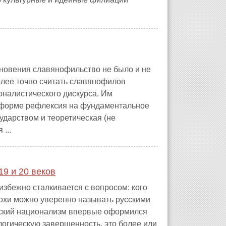
кновения славянофильство не было и не
олее точно считать славянофилов
налистического дискурса. Им
 форме рефлексия на фундаментальное
ударством и теоретическая (не
...
19 и 20 веков
избежно сталкивается с вопросом: кого
похи можно уверенно называть русскими
усский национализм впервые оформился
логическую завершенность, это более или