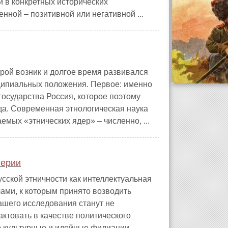
ий в конкретных исторических
нной – позитивной или негативной ...
орой возник и долгое время развивался
ципиальных положения. Первое: именно
осударства Россия, которое поэтому
да. Современная этнологическая наука
мых «этнических ядер» – численно, ...
перии
усской этничности как интеллектуальная
ми, к которым принято возводить
ашего исследования станут не
ктовать в качестве политического
бо культурные и идейные филиации