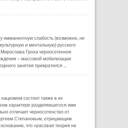
ту имманентную слабость (возможно, не
окультурную и ментальную) русского
и Мирослава Гроха черносотенное
ождения – массовой мобилизации
арного занятия превратился ...
нацизмом состоит также в их
овом характере разделявшегося ими
ьно отличает черносотенство от
 Сергеем Степановым, отрицающим
основании, что «расовая теория не