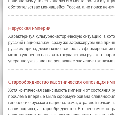
национализму, то есть анализ его места, роли и функц
обстоятельствах менявшейся России, а не поиск неизме
Нерусская империя
Характеризуя культурно-историческую ситуацию, в кот
русский национализм, сразу же зафиксируем два прин
русским принадлежит ключевая роль в формировании г
можно уверенно называть государством русского наро
уверенно указывает на решающее значение так называе
Старообрядчество как этническая оппозиция им
Хотя критическая зависимость империи от состояния р
проблема впервые была сформулирована славянофила
генеалогию русского национализма, отравной точкой н
славянофилы, а старообрядчество. Его невозможно тра
национализма, равно как нельзя проследить какие-ли