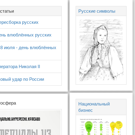
статьи
Русские символы
ересборка русских
день влюблённых русских
 8 июля - день влюблённых
ератора Николая II
овый удар по России
госфера
Национальный
бизнес