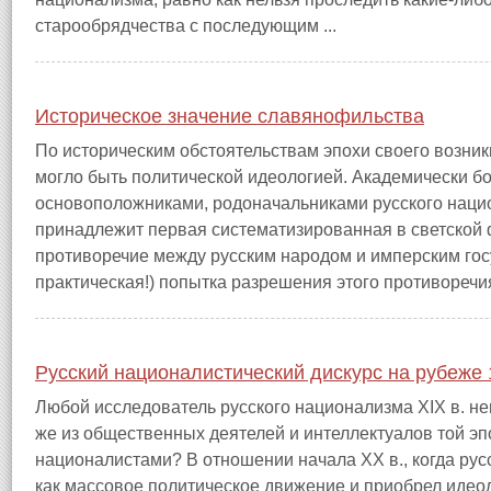
старообрядчества с последующим ...
Историческое значение славянофильства
По историческим обстоятельствам эпохи своего возни
могло быть политической идеологией. Академически б
основоположниками, родоначальниками русского нацио
принадлежит первая систематизированная в светской
противоречие между русским народом и имперским гос
практическая!) попытка разрешения этого противоречия 
Русский националистический дискурс на рубеже 
Любой исследователь русского национализма XIX в. не
же из общественных деятелей и интеллектуалов той э
националистами? В отношении начала XX в., когда р
как массовое политическое движение и приобрел идео