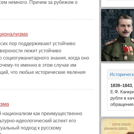
сем немного. Причем за рубежом о
ационализма
 сих пор поддерживают устойчиво
оверхности лежит устойчиво
 социогуманитарного знания, когда оно
очему-то именно в этом случае им
ящий, что любые исторические явления
Историческ
1839–1843
Е.Ф. Канкр
рубля в ка
изма
обращения
ий национализм как преимущественно
ьтурно-идеологический аспект его
туальный подход к русскому