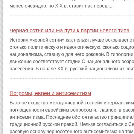
менее очевидно, но XIX в. ставит нас перед ...
Черная сотня или На пути к партии нового типа
История «черной сотни» как нельзя лучше вскрывает э
столько политическую и идеологическую, сколько соци
национализма, ставшую для него роковой. В типологи
движение соответствует стадии С национального возр
населения. В начале XX в. русский национализм из элит
Погромы, евреи и антисемитизм
Важное сходство между «черной сотней» и германским 
поглощенности еврейским вопросом и, главное, в рас
антисемитизма. Последнее обстоятельство принципиал
традиционной русской правой. Нельзя согласиться с
расовую основу черносотенного антисемитизма на том 