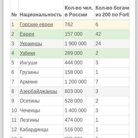
Кол-во чел.
Кол-во богачей
№
Национальность
в России
из 200 по Forbes
1
Горские евреи
762
6
2
Евреи
157 000
42
3
Украинцы
1 900 000
24
4
Узбеки
289 000
2
5
Ингуши
444 000
3
6
Грузины
158 000
1
7
Армяне
1 200 000
7
8
Азербайджанцы
603 000
3
9
Осетины
528 000
2
10
Чеченцы
1 400 000
3
11
Лезгины
474 000
1
12
Кабардинцы
516 000
1