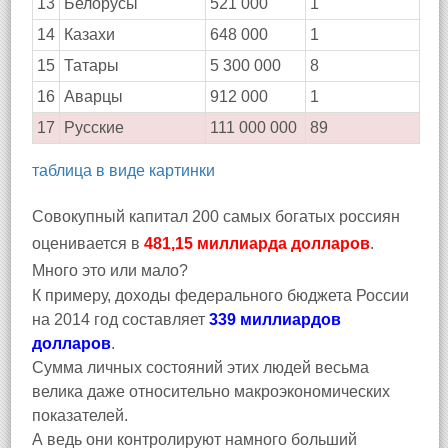
13
Белорусы
521 000
1
14
Казахи
648 000
1
15
Татары
5 300 000
8
16
Аварцы
912 000
1
17
Русские
111 000 000
89
таблица в виде картинки
Совокупный капитал 200 самых богатых россиян
оценивается в
481,15 миллиарда долларов
.
Много это или мало?
К примеру, доходы федерального бюджета России
на 2014 год составляет
339 миллиардов
долларов
.
Сумма личных состояний этих людей весьма
велика даже относительно макроэкономических
показателей.
А ведь они контролируют намного больший