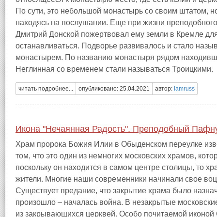
По сути, это небольшой монастырь со своим штатом, н
находясь на послушании. Еще при жизни преподобного
Дмитрий Донской пожертвовал ему земли в Кремле для 
останавливаться. Подворье развивалось и стало наз
монастырем. По названию монастыря рядом находивши
Неглинная со временем стали называться Троицкими.
читать подробнее...
опубликовано: 25.04.2021
автор:
iamruss
Икона "Нечаянная Радость". Преподобный Пафн
Храм пророка Божия Илии в Обыденском переулке изве
том, что это один из немногих московских храмов, кото
поскольку он находится в самом центре столицы, то х
жители. Многие наши современники начинали свое воц
Существует предание, что закрытие храма было назначе
произошло – началась война. В незакрытые московски
из закрывающихся церквей. Особо почитаемой иконой