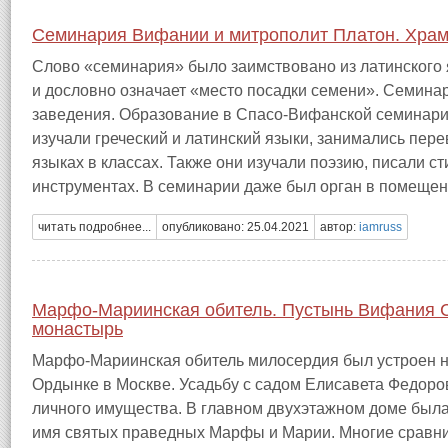
Семинария Вифании и митрополит Платон. Храм
Слово «семинария» было заимствовано из латинского я
и дословно означает «место посадки семени». Семин
заведения. Образование в Спасо‑Вифанской семинари
изучали греческий и латинский языки, занимались пере
языках в классах. Также они изучали поэзию, писали с
инструментах. В семинарии даже был орган в помещени
читать подробнее...
опубликовано: 25.04.2021
автор:
iamruss
Марфо‑Мариинская обитель. Пустынь Вифания 
монастырь
Марфо‑Мариинская обитель милосердия был устроен н
Ордынке в Москве. Усадьбу с садом Елисавета Федоро
личного имущества. В главном двухэтажном доме был
имя святых праведных Марфы и Марии. Многие сравни