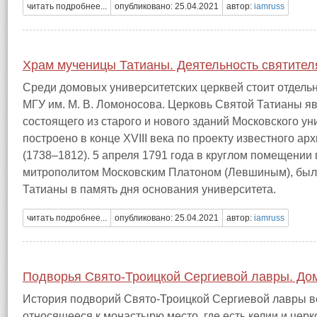
читать подробнее...
опубликовано: 25.04.2021
автор:
iamruss
Храм мученицы Татианы. Деятельность святител
Среди домовых университетских церквей стоит отдель
МГУ им. М. В. Ломоносова. Церковь Святой Татианы яв
состоящего из старого и нового зданий Московского у
построено в конце XVIII века по проекту известного а
(1738–1812). 5 апреля 1791 года в круглом помещении 
митрополитом Московским Платоном (Левшиным), был
Татианы в память дня основания университета.
читать подробнее...
опубликовано: 25.04.2021
автор:
iamruss
Подворья Свято‑Троицкой Сергиевой лавры. Д
История подворий Свято‑Троицкой Сергиевой лавры ве
относящееся к монастырю место, где есть келии и церк