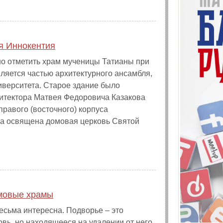
я Иннокентия
но отметить храм мученицы Татианы при
ляется частью архитектурного ансамбля,
ниверситета. Старое здание было
рхитектора Матвея Федоровича Казакова
правого (восточного) корпуса
а освящена домовая церковь Святой
омовые храмы
сьма интересна. Подворье – это
овь, но находящееся на удалении от него.