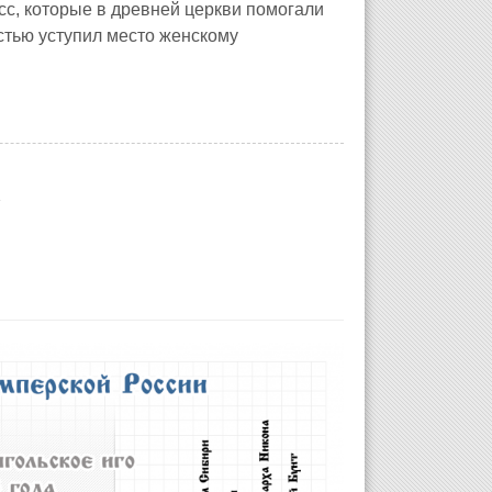
с, которые в древней церкви помогали
стью уступил место женскому
1