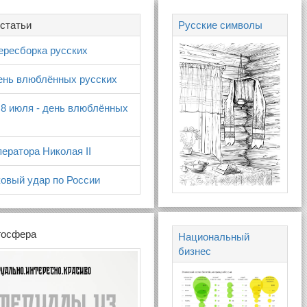
статьи
Русские символы
ересборка русских
день влюблённых русских
 8 июля - день влюблённых
ератора Николая II
овый удар по России
госфера
Национальный
бизнес