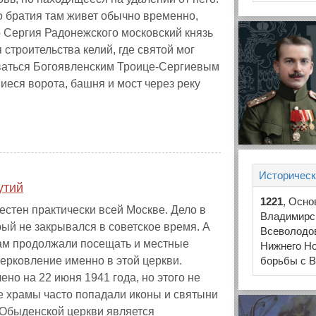
о братия там живет обычно временно,
 Сергия Радонежского московский князь
строительства келий, где святой мог
ываться Богоявленским Троице‑Сергиевым
еся ворота, башня и мост через реку
Историческ
утий
1221
, Осно
стен практически всей Москве. Дело в
Владимирс
рый не закрывался в советское время. А
Всеволодо
рам продолжали посещать и местные
Нижнего Н
ерковление именно в этой церкви.
борьбы с В
но на 22 июня 1941 года, но этого не
е храмы часто попадали иконы и святыни
 Обыденской церкви является