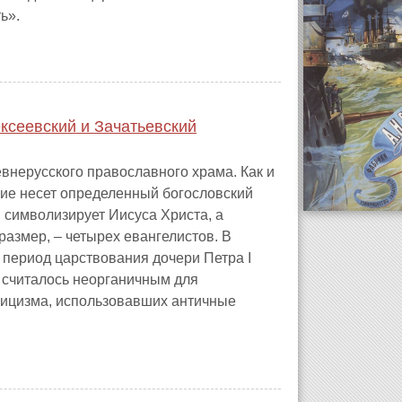
ь».
ксеевский и Зачатьевский
нерусского православного храма. Как и
ие несет определенный богословский
 символизирует Иисуса Христа, а
азмер, – четырех евангелистов. В
 период царствования дочери Петра I
о считалось неорганичным для
ссицизма, использовавших античные