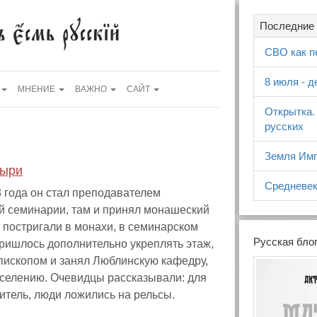
Последние 
СВО как п
8 июля - 
МНЕНИЕ
ВАЖНО
САЙТ
Открытка.
русских
Земля Имп
тыри
Средневек
 года он стал преподавателем
ой семинарии, там и принял монашеский
о постригали в монахи, в семинарском
Русская бло
пришлось дополнительно укреплять этаж,
епископом и занял Люблинскую кафедру,
аселению. Очевидцы рассказывали: для
титель, люди ложились на рельсы.