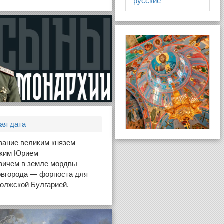
русские
ая дата
вание великим князем
ким Юрием
вичем в земле мордвы
овгорода — форпоста для
олжской Булгарией.