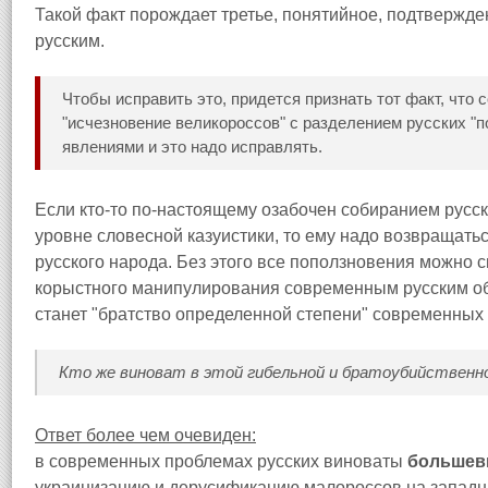
Такой факт порождает третье, понятийное, подтвержден
русским.
Чтобы исправить это, придется признать тот факт, что
"исчезновение великороссов" с разделением русских 
явлениями и это надо исправлять.
Если кто-то по-настоящему озабочен собиранием русск
уровне словесной казуистики, то ему надо возвращать
русского народа. Без этого все поползновения можно
корыстного манипулирования современным русским о
станет "братство определенной степени" современных
Кто же виноват в этой гибельной и братоубийственно
Ответ более чем очевиден:
в современных проблемах русских виноваты
большев
украинизацию и дерусификацию малороссов на западны