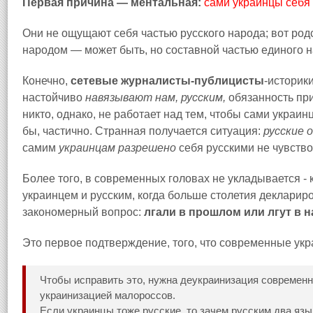
Первая причина — ментальная:
сами украинцы себя 
Они не ощущают себя частью русского народа; вот род
народом — может быть, но составной частью единого 
Конечно,
сетевые журналисты-публицисты
-историк
настойчиво
навязывают нам, русским,
обязанность при
никто, однако, не работает над тем, чтобы сами украин
бы, частично. Странная получается ситуация:
русские 
самим
украинцам разрешено
себя русскими не чувство
Более того, в современных головах не укладывается -
украинцем и русским, когда больше столетия деклариро
закономерный вопрос:
лгали в прошлом или лгут в 
Это первое подтверждение, того, что современные укр
Чтобы исправить это, нужна деукраинизация современн
украинизацией малороссов.
Если украинцы тоже русские, то зачем русским два язы