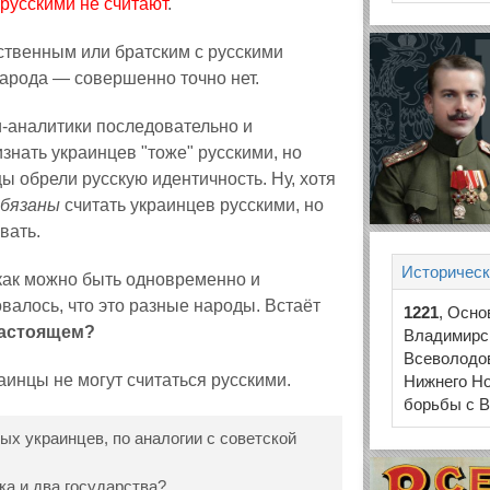
русскими не считают
.
ственным или братским с русскими
народа — совершенно точно нет.
и-аналитики последовательно и
знать украинцев "тоже" русскими, но
цы обрели русскую идентичность. Ну, хотя
обязаны
считать украинцев русскими, но
вать.
Историческ
 как можно быть одновременно и
валось, что это разные народы. Встаёт
1221
, Осно
настоящем?
Владимирс
Всеволодо
аинцы не могут считаться русскими.
Нижнего Н
борьбы с В
ых украинцев, по аналогии с советской
ка и два государства?