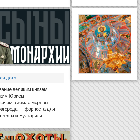
ая дата
вание великим князем
ким Юрием
вичем в земле мордвы
овгорода — форпоста для
олжской Булгарией.