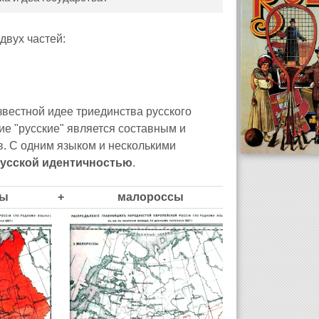
двух частей:
звестной идее триединства русского
тие "русские" является составным и
в. С одним языком и несколькими
усской идентичностью
.
сы
+
малороссы
+
бе