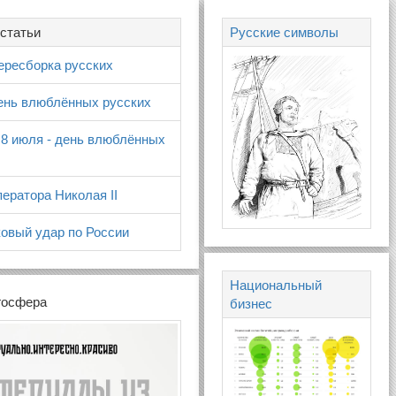
статьи
Русские символы
ересборка русских
день влюблённых русских
 8 июля - день влюблённых
ератора Николая II
овый удар по России
Национальный
госфера
бизнес