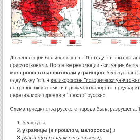
До революции большевиков в 1917 году эти три состав
присутствовали. После же революции - ситуация была
малороссов выпестовали украинцев
, белоруссов о
одну букву "с"), а
великороссов "исторически уничтожи
вытравив их из памяти и документооборота, предварите
переквалифицировав в "просто" русских.
Схема триединства русского народа была разрушена. То
белорусы,
украинцы (в прошлом, малороссы)
и
русские(в прошлом великороссы)
.