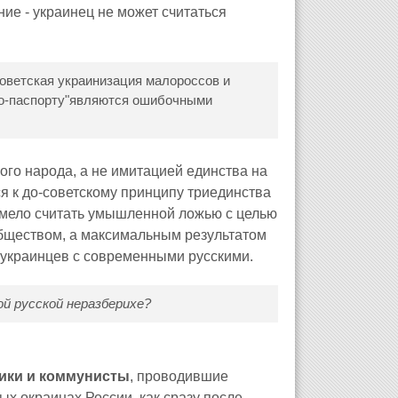
ие - украинец не может считаться
 советская украинизация малороссов и
"по-паспорту"являются ошибочными
ого народа, а не имитацией единства на
ся к до-советскому принципу триединства
 смело считать умышленной ложью с целью
бществом, а максимальным результатом
 украинцев с современными русскими.
й русской неразберихе?
ики и коммунисты
, проводившие
х окраинах России, как сразу после