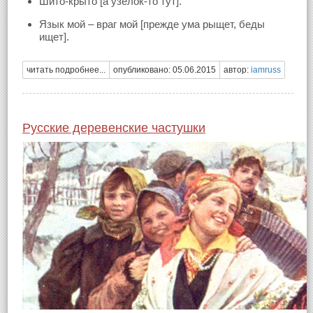
Шито-крыто [а узелок-то тут].
Язык мой – враг мой [прежде ума рыщет, беды
ищет].
читать подробнее...
опубликовано: 05.06.2015
автор:
iamruss
Русские деревенские частушки