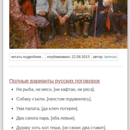
читать подробнее...
опубликовано: 22.08.2015
автор:
iamruss
Полные варианты русских поговорок
Ни рыба, ни мясо, [ни кафтан, ни ряса].
Собаку съели, [хвостом подавились].
Ума палата, [да ключ потерян].
Два сапога пара, [оба левые].
Дураку хоть кол теши, [он своих два ставит].