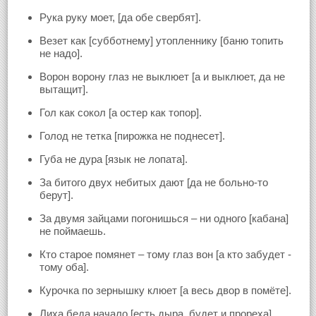
Рука руку моет, [да обе свербят].
Везет как [субботнему] утопленнику [баню топить
не надо].
Ворон ворону глаз не выклюет [а и выклюет, да не
вытащит].
Гол как сокол [а остер как топор].
Голод не тетка [пирожка не поднесет].
Губа не дура [язык не лопата].
За битого двух небитых дают [да не больно-то
берут].
За двумя зайцами погонишься – ни одного [кабана]
не поймаешь.
Кто старое помянет – тому глаз вон [а кто забудет -
тому оба].
Курочка по зернышку клюет [а весь двор в помёте].
Лиха беда начало [есть дыра, будет и прореха].