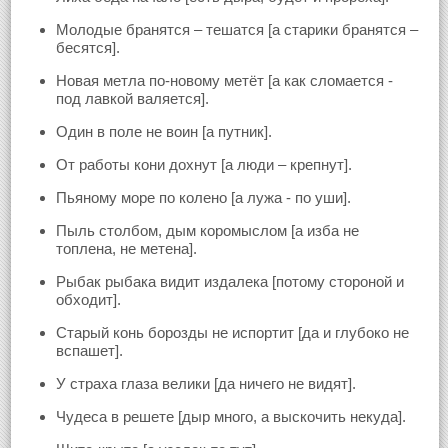
Молодые бранятся – тешатся [а старики бранятся –
бесятся].
Новая метла по-новому метёт [а как сломается -
под лавкой валяется].
Один в поле не воин [а путник].
От работы кони дохнут [а люди – крепнут].
Пьяному море по колено [а лужа - по уши].
Пыль столбом, дым коромыслом [а изба не
топлена, не метена].
Рыбак рыбака видит издалека [потому стороной и
обходит].
Старый конь борозды не испортит [да и глубоко не
вспашет].
У страха глаза велики [да ничего не видят].
Чудеса в решете [дыр много, а выскочить некуда].