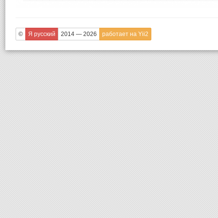
©
Я русский
2014 — 2026
работает на Yii2