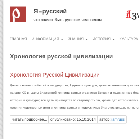
Я русский
что значит быть русским человеком
ГЛАВНАЯ
ИНФОРМАЦИЯ
ЗНАНИЯ
ИСТОРИЯ
КУЛЬТУРА
Хронология русской цивилизации
Хронология Русской Цивилизации
Даты основных событий в государстве, Церкви и культуре, даты явления или просла
начале ХХ в., даты блаженной кончины святых угодников Божиих и подвижников бл
истории и культуры; все даты приводятся по старому стилю, кроме дат исторических
явления чудотворных икон и кончины святых и подвижников благочестия даются по с
читать подробнее...
опубликовано: 15.10.2014
автор:
iamruss