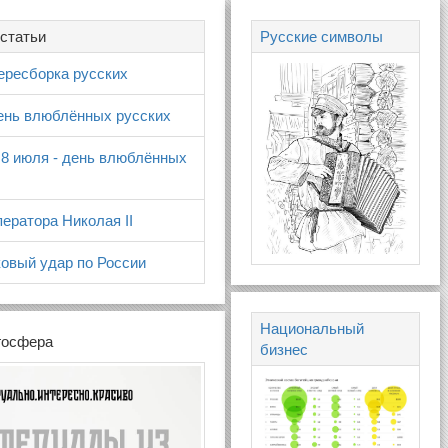
статьи
Русские символы
ересборка русских
день влюблённых русских
 8 июля - день влюблённых
ератора Николая II
овый удар по России
Национальный
госфера
бизнес