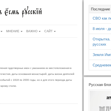
Последние 
СВО как п
8 июля - 
МНЕНИЕ
ВАЖНО
САЙТ
Открытка.
русских
Земля Имп
Средневек
вления чудотворных икон с указанием их местоположения в
агочестия, даты основания монастырей, даты жизни деятелей
 событий с 1918 по 2000 годы, но и для этого периода даты
Русская бло
тарому стилю.