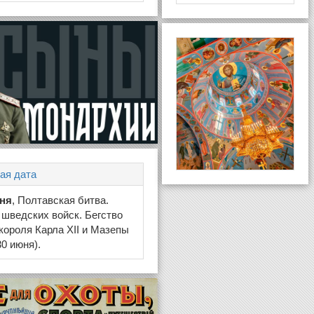
ая дата
юня
, Полтавская битва.
шведских войск. Бегство
короля Карла XII и Мазепы
30 июня).