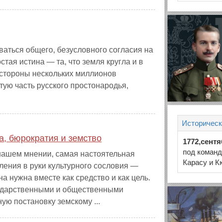
ваться общего, безусловного согласия на
тая истина — та, что земля кругла и в
 стороны нескольких миллионов
ую часть русского простонародья,
Историческ
а, бюрократия и земство
1772,сент
под команд
в нашем мнении, самая настоятельная
Карасу и К
ения в руки культурного сословия —
а нужна вместе как средство и как цель.
сударственными и общественными
ую постановку земскому ...