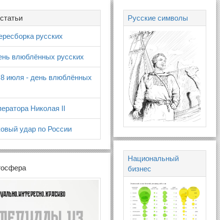
статьи
Русские символы
ересборка русских
день влюблённых русских
 8 июля - день влюблённых
ератора Николая II
овый удар по России
Национальный
госфера
бизнес