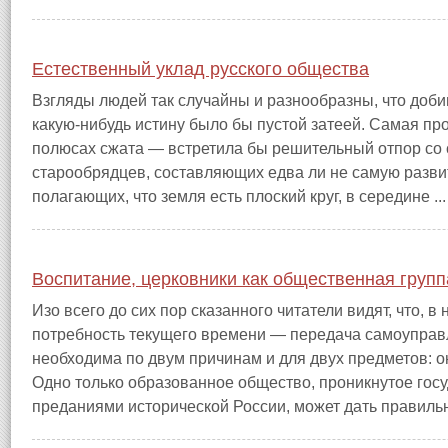
Естественный уклад русского общества
Взгляды людей так случайны и разнообразны, что доби
какую-нибудь истину было бы пустой затеей. Самая прос
полюсах сжата — встретила бы решительный отпор со
старообрядцев, составляющих едва ли не самую развит
полагающих, что земля есть плоский круг, в середине ...
Воспитание, церковники как общественная групп
Изо всего до сих пор сказанного читатели видят, что, 
потребность текущего времени — передача самоуправл
необходима по двум причинам и для двух предметов: он
Одно только образованное общество, проникнутое го
преданиями исторической России, может дать правильн