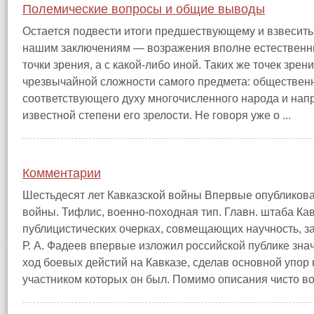
Полемические вопросы и общие выводы
Остается подвести итоги предшествующему и взвесит
нашим заключениям — возражения вполне естественны
точки зрения, а с какой-либо иной. Таких же точек зре
чрезвычайной сложности самого предмета: общественн
соответствующего духу многочисленного народа и нап
известной степени его зрелости. Не говоря уже о ...
Комментарии
Шестьдесят лет Кавказской войны Впервые опубликова
войны. Тифлис, военно-походная тип. Главн. штаба Кав
публицистических очерках, совмещающих научность, за
Р. А. Фадеев впервые изложил российской публике зна
ход боевых дейстий на Кавказе, сделав основной упор
участником которых он был. Помимо описания чисто вое