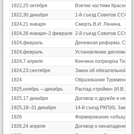
1922,25 октября
Взятие частями Красной 
1922,30 декабря
1-й съезд Советов СССР.
1924,21 января
Смерть В.И. Ленина.
1924,26 января–2 февраля
2-й съезд Советов СССР.
1924,февраль
Денежная реформа. Стаб
1924,февраль
Установление дипломатич
1924,7 апреля
Кончина патриарха Тихона
1924,23 сентября
Закон об обязательной во
1924
Образование Туркменской
1925,ноябрь —декабрь
Распад «тройки» (И.В. Ст
1925,17 декабря
Договор о дружбе и нейтр
1925,18–31 декабря
14-й съезд РКП(б). Закре
1926
Формирование «объединенн
1926,24 апреля
Договор о ненападении и 