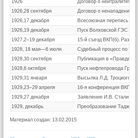
1926
Договор о нейтралитете 
1926,28 сентября
Договор о ненападении с 
1926,17 декабря
Всесоюзная перепись нас
1926,19 декабря
Пуск Волховской ГЭС им. 
1927,2–19 декабря
15-й съезд ВКП(б). Разгр
1928, 18 мая—6 июля
Судебный процесс по т.н.
1928,30 сентября
Публикация в «Правде» с
1928,6 октября
Пуск нефтепровода Грозн
1929,31 января
Высылка Л.Д. Троцкого из
1929,23–29 апреля
16-я конференция ВКП(б).
1929,27 декабря
Заявление И.В. Сталина 
1929, декабрь
Преобразование Таджикск
Материал создан: 13.02.2015