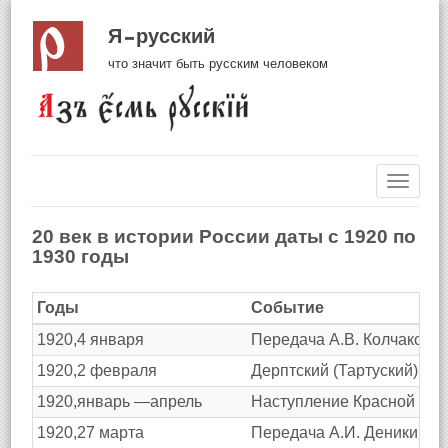
Я русский
что значит быть русским человеком
Навиг
20 век в истории России даты с 1920 по
1930 годы
Годы
Событие
1920,4 января
Передача А.В. Колчаком в
1920,2 февраля
Дерптский (Тартуский) ми
1920,январь —апрель
Наступление Красной Арми
1920,27 марта
Передача А.И. Деникиным