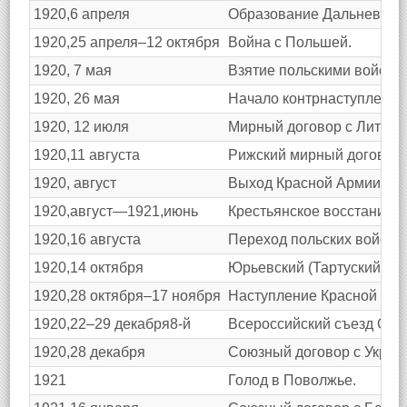
1920,6 апреля
Образование Дальневосто
1920,25 апреля–12 октября
Война с Польшей.
1920, 7 мая
Взятие польскими войска
1920, 26 мая
Начало контрнаступления 
1920, 12 июля
Мирный договор с Литвой
1920,11 августа
Рижский мирный договор 
1920, август
Выход Красной Армии к В
1920,август—1921,июнь
Крестьянское восстание в
1920,16 августа
Переход польских войск в
1920,14 октября
Юрьевский (Тартуский) м
1920,28 октября–17 ноября
Наступление Красной Арми
1920,22–29 декабря8-й
Всероссийский съезд Сов
1920,28 декабря
Союзный договор с Украи
1921
Голод в Поволжье.