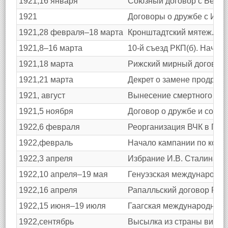
1921,16 января
Союзный договор с Белор
1921
Договоры о дружбе с Иран
1921,28 февраля–18 марта
Кронштадтский мятеж.
1921,8–16 марта
10-й съезд РКП(б). Начал
1921,18 марта
Рижский мирный договор 
1921,21 марта
Декрет о замене продразв
1921, август
Вынесение смертного приг
1921,5 ноября
Договор о дружбе и сотру
1922,6 февраля
Реорганизация ВЧК в Глав
1922,февраль
Начало кампании по кон
1922,3 апреля
Избрание И.В. Сталина ге
1922,10 апреля–19 мая
Генуэзская международна
1922,16 апреля
Рапалльский договор РСФ
1922,15 июня–19 июля
Гаагская международная 
1922,сентябрь
Высылка из страны видных