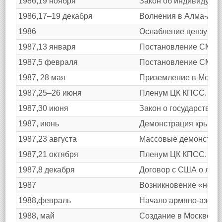
1986,19 ноября
Закон об индивидуаль
1986,17–19 декабря
Волнения в Алма-Ате,
1986
Ослабление цензуры.
1987,13 января
Постановление СМ СС
1987,5 февраля
Постановление СМ ССС
1987, 28 мая
Приземление в Москве
1987,25–26 июня
Пленум ЦК КПСС. Факт
1987,30 июня
Закон о государствен
1987, июнь
Демонстрация крымски
1987,23 августа
Массовые демонстраци
1987,21 октября
Пленум ЦК КПСС. Выст
1987,8 декабря
Договор с США о ликв
1987
Возникновение «нефо
1988,февраль
Начало армяно-азерба
1988, май
Создание в Москве Д