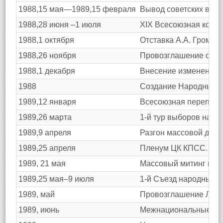
1988,15 мая—1989,15 февраля
Вывод советских войс
1988,28 июня –1 июля
XIX Всесоюзная конф
1988,1 октября
Отставка А.А. Громык
1988,26 ноября
Провозглашение суве
1988,1 декабря
Внесение изменений в
1988
Создание Народных ф
1989,12 января
Всесоюзная перепись 
1989,26 марта
1-й тур выборов наро
1989,9 апреля
Разгон массовой демо
1989,25 апреля
Пленум ЦК КПСС. Отст
1989, 21 мая
Массовый митинг в М
1989,25 мая–9 июля
1-й Съезд народных д
1989, май
Провозглашение Литв
1989, июнь
Межнациональные стол