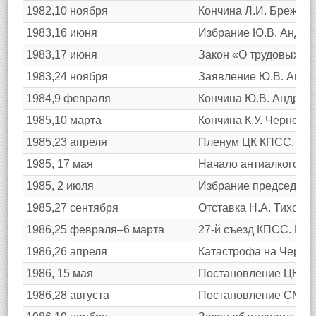
1982,10 ноября
Кончина Л.И. Брежнев
1983,16 июня
Избрание Ю.В. Андро
1983,17 июня
Закон «О трудовых ко
1983,24 ноября
Заявление Ю.В. Андро
1984,9 февраля
Кончина Ю.В. Андропо
1985,10 марта
Кончина К.У. Черненк
1985,23 апреля
Пленум ЦК КПСС. Курс
1985, 17 мая
Начало антиалкогольн
1985, 2 июля
Избрание председате
1985,27 сентября
Отставка Н.А. Тихон
1986,25 февраля–6 марта
27-й съезд КПСС. Пр
1986,26 апреля
Катастрофа на Черно
1986, 15 мая
Постановление ЦК КП
1986,28 августа
Постановление СМ СС