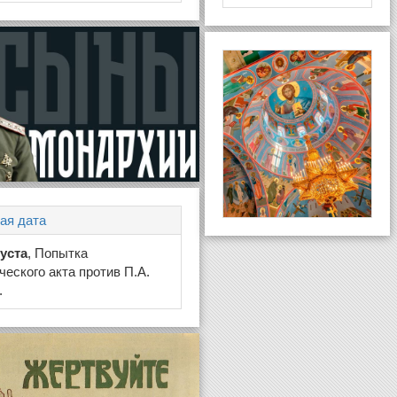
ая дата
густа
, Попытка
ческого акта против П.А.
.