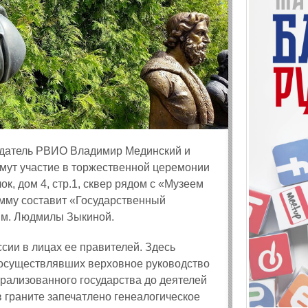
седатель РВИО Владимир Мединский и
мут участие в торжественной церемонии
, дом 4, стр.1, сквер рядом с «Музеем
му составит «Государственный
им. Людмилы Зыкиной.
сии в лицах ее правителей. Здесь
д осуществлявших верховное руководство
трализованного государства до деятелей
 граните запечатлено генеалогическое