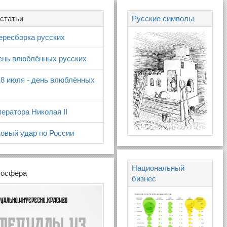
статьи
Русские символы
ересборка русских
день влюблённых русских
 8 июля - день влюблённых
ератора Николая II
овый удар по России
Национальный
госфера
бизнес