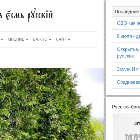
Последние 
СВО как п
8 июля - 
МНЕНИЕ
ВАЖНО
САЙТ
Открытка.
русских
Земля Имп
Средневек
Русская бло