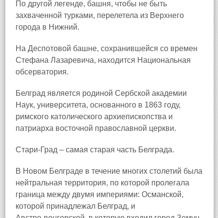
По другой легенде, башня, чтобы не быть
захваченной турками, перелетела из Верхнего
города в Нижний.
На Деспотовой башне, сохранившейся со времен
Стефана Лазаревича, находится Национальная
обсерватория.
Белград является родиной Сербской академии
Наук, университета, основанного в 1863 году,
римского католического архиепископства и
патриарха восточной православной церкви.
Стари‑Град – самая старая часть Белграда.
В Новом Белграде в течение многих столетий была
нейтральная территория, по которой пролегала
граница между двумя империями: Османской,
которой принадлежал Белград, и
Австро‑венгерской, в которую входил город Земун