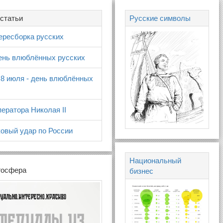
статьи
Русские символы
ересборка русских
день влюблённых русских
 8 июля - день влюблённых
ератора Николая II
овый удар по России
Национальный
госфера
бизнес