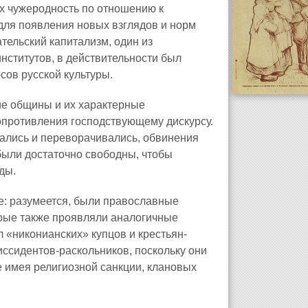
их чужеродность по отношению к
для появления новых взглядов и норм
ельский капитализм, один из
нститутов, в действительности был
сов русской культуры.
ие общины и их характерные
сопротивления господствующему дискурсу.
ались и переворачивались, обвинения
были достаточно свободны, чтобы
ды.
е: разумеется, были православные
орые также проявляли аналогичные
 «никонианских» купцов и крестьян-
иссидентов-раскольников, поскольку они
е имея религиозной санкции, клановых