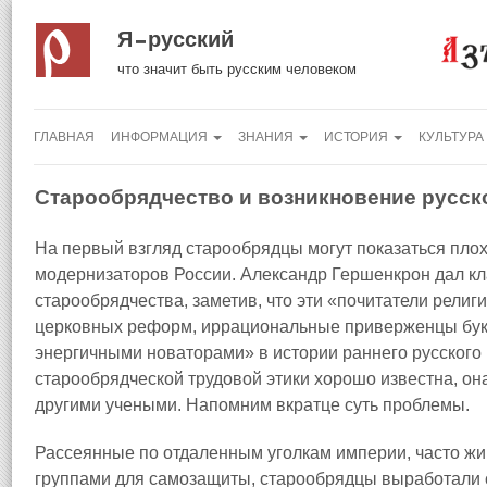
Я русский
что значит быть русским человеком
ГЛАВНАЯ
ИНФОРМАЦИЯ
ЗНАНИЯ
ИСТОРИЯ
КУЛЬТУРА
Старообрядчество и возникновение русск
На первый взгляд старообрядцы могут показаться пло
модернизаторов России. Александр Гершенкрон дал к
старообрядчества, заметив, что эти «почитатели религ
церковных реформ, иррациональные приверженцы букв
энергичными новаторами» в истории раннего русского
старообрядческой трудовой этики хорошо известна, о
другими учеными. Напомним вкратце суть проблемы.
Рассеянные по отдаленным уголкам империи, часто ж
группами для самозащиты, старообрядцы выработали с