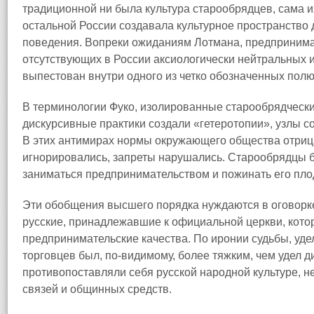
традиционной ни была культура старообрядцев, сама 
остальной России создавала культурное пространство 
поведения. Вопреки ожиданиям Лотмана, предпринимат
отсутствующих в России аксиологически нейтральных и
выпестован внутри одного из четко обозначенных полю
В терминологии Фуко, изолированные старообрядческ
дискурсивные практики создали «гетеротопии», узлы 
В этих антимирах нормы окружающего общества отриц
игнорировались, запреты нарушались. Старообрядцы 
заниматься предпринимательством и пожинать его пло
Эти обобщения высшего порядка нуждаются в оговорк
русские, принадлежавшие к официальной церкви, кот
предпринимательские качества. По иронии судьбы, удел
торговцев был, по-видимому, более тяжким, чем удел д
противопоставляли себя русской народной культуре, н
связей и общинных средств.