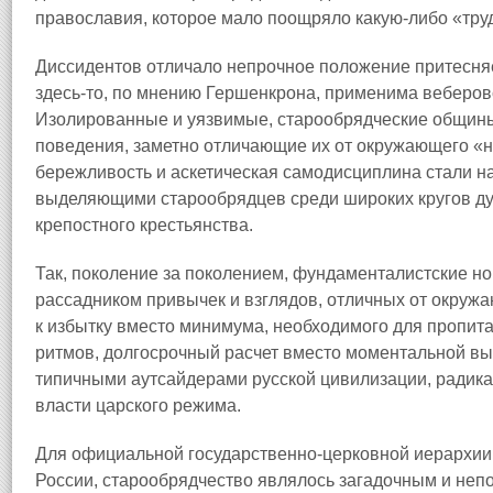
православия, которое мало поощряло какую-либо «тру
Диссидентов отличало непрочное положение притесняе
здесь-то, по мнению Гершенкрона, применима веберов
Изолированные и уязвимые, старообрядческие общины
поведения, заметно отличающие их от окружающего «н
бережливость и аскетическая самодисциплина стали н
выделяющими старообрядцев среди широких кругов д
крепостного крестьянства.
Так, поколение за поколением, фундаменталистские н
рассадником привычек и взглядов, отличных от окруж
к избытку вместо минимума, необходимого для пропит
ритмов, долгосрочный расчет вместо моментальной в
типичными аутсайдерами русской цивилизации, радик
власти царского режима.
Для официальной государственно-церковной иерархии,
России, старообрядчество являлось загадочным и неп