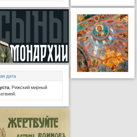
ая дата
густа
, Рижский мирный
Латвией.