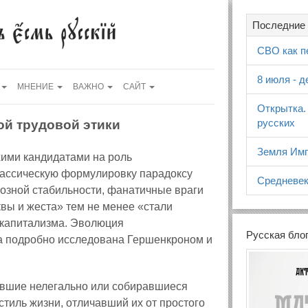
Последние 
СВО как п
8 июля - 
МНЕНИЕ
ВАЖНО
САЙТ
Открытка.
русских
ой трудовой этики
Земля Имп
хими кандидатами на роль
лассическую формулировку парадоксу
Средневек
иозной стабильности, фанатичные враги
ы и жеста» тем не менее «стали
 капитализма. Эволюция
Русская бло
на подробно исследована Гершенкроном и
ившие нелегально или собиравшиеся
тиль жизни, отличавший их от простого