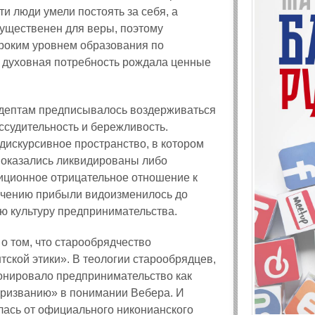
ти люди умели постоять за себя, а
существенен для веры, поэтому
ироким уровнем образования по
 духовная потребность рождала ценные
адептам предписывалось воздерживаться
ассудительность и бережливость.
дискурсивное пространство, в котором
 оказались ликвидированы либо
иционное отрицательное отношение к
лучению прибыли видоизменилось до
ю культуру предпринимательства.
о том, что старообрядчество
тской этики». В теологии старообрядцев,
ионировало предпринимательство как
«призванию» в понимании Вебера. И
лась от официального никонианского