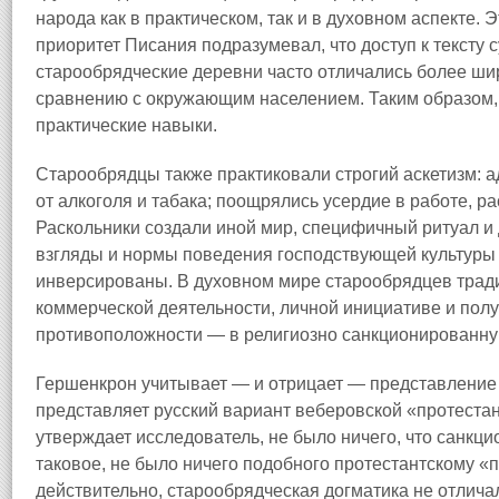
народа как в практическом, так и в духовном аспекте. Э
приоритет Писания подразумевал, что доступ к тексту 
старообрядческие деревни часто отличались более ш
сравнению с окружающим населением. Таким образом,
практические навыки.
Старообрядцы также практиковали строгий аскетизм: 
от алкоголя и табака; поощрялись усердие в работе, р
Раскольники создали иной мир, специфичный ритуал и 
взгляды и нормы поведения господствующей культуры
инверсированы. В духовном мире старообрядцев трад
коммерческой деятельности, личной инициативе и по
противоположности — в религиозно санкционированну
Гершенкрон учитывает — и отрицает — представление 
представляет русский вариант веберовской «протестан
утверждает исследователь, не было ничего, что санкц
таковое, не было ничего подобного протестантскому 
действительно, старообрядческая догматика не отлича