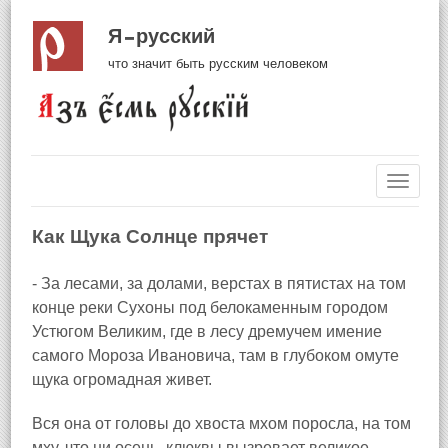
Я русский
что значит быть русским человеком
Навиг
Как Щука Солнце прячет
- За лесами, за долами, верстах в пятистах на том
конце реки Сухоны под белокаменным городом
Устюгом Великим, где в лесу дремучем имение
самого Мороза Ивановича, там в глубоком омуте
щука огромадная живет.
Вся она от головы до хвоста мхом поросла, на том
мху, что ни осень, клюквы вызревает великое