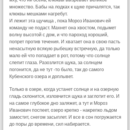
множество. Бабы на лодках к щуке причалятся, так
клюквы мешками нагребут.
И лежит эта щучища , пока Мороз Иванович ей
команду не подаст. Махнет она хвостом, подымет
волну высотой с дом, и что пароход хороший,
попрет против течения. И хватает она в свою пасть
ненасытную всякую рыбешку встречную, да только
мало ей что попадает в рот, потому что солнце
слепит глаза. Разозлится щука, за солнцем
погонится, да не тут -то было, так до самого
Кубенского озера и доплывет.
Только в озере, когда устанет солнце и на озерную
гладь склонится, изловчится щука и заглотит его. И
на самое глубокое дно заляжет, а тут и Мороз
Иванович поспеет, озеро крепко - накрепко льдом
замостит, снегом засыплет. И все в сон погружается
до поры до времени, сил набирается.