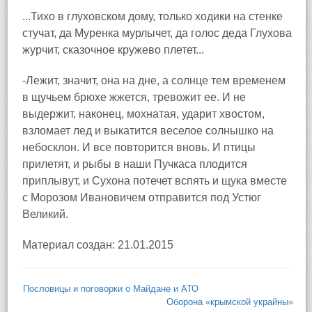
...Тихо в глуховском дому, только ходики на стенке
стучат, да Муренка мурлычет, да голос деда Глухова
журчит, сказочное кружево плетет...
-Лежит, значит, она на дне, а солнце тем временем
в щучьем брюхе жжется, тревожит ее. И не
выдержит, наконец, мохнатая, ударит хвостом,
взломает лед и выкатится веселое солнышко на
небосклон. И все повторится вновь. И птицы
прилетят, и рыбы в наши Пучкаса плодится
приплывут, и Сухона потечет вспять и щука вместе
с Морозом Ивановичем отправится под Устюг
Великий.
Материал создан: 21.01.2015
Пословицы и поговорки о Майдане и АТО
Оборона «крымской украйны»