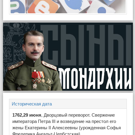
Историческая дата
1762,29 июня
, Дворцовый переворот. Свержение
императора Петра III и возведение на престол его
жены Екатерины II Алексеевны (урожденная Софья
Фредерика Ангальт-Цербстская).