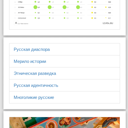
Русская диаспора
Мерило истории
Этническая разведка
Русская идентичность
Многоликие русские