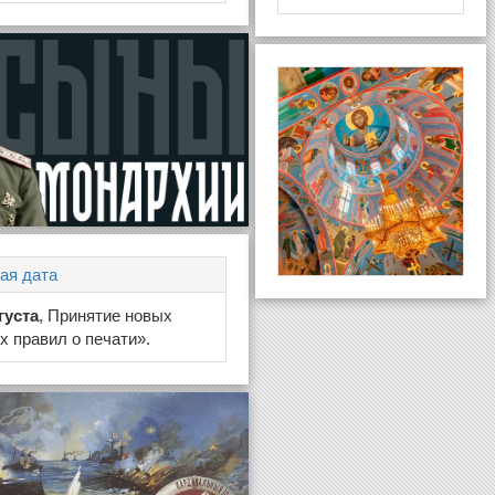
ая дата
густа
, Принятие новых
 правил о печати».