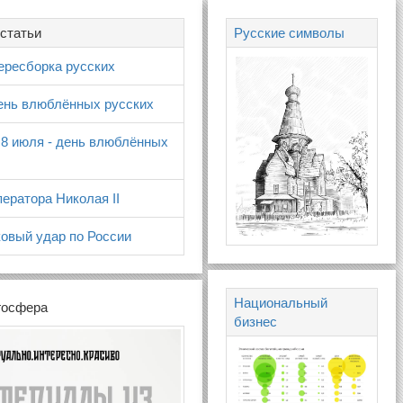
статьи
Русские символы
ересборка русских
день влюблённых русских
 8 июля - день влюблённых
ератора Николая II
овый удар по России
Национальный
госфера
бизнес