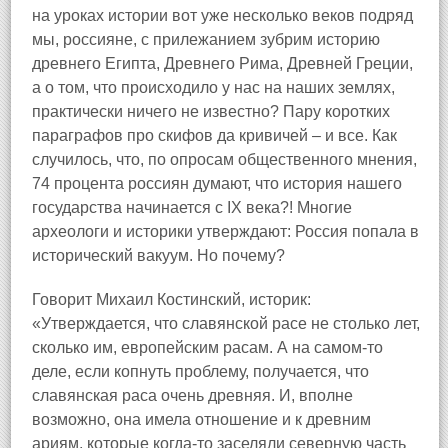
на уроках истории вот уже несколько веков подряд
мы, россияне, с прилежанием зубрим историю
древнего Египта, Древнего Рима, Древней Греции,
а о том, что происходило у нас на наших землях,
практически ничего не известно? Пару коротких
параграфов про скифов да кривичей – и все. Как
случилось, что, по опросам общественного мнения,
74 процента россиян думают, что история нашего
государства начинается с IX века?! Многие
археологи и историки утверждают: Россия попала в
исторический вакуум. Но почему?
Говорит Михаил Костинский, историк:
«Утверждается, что славянской расе не столько лет,
сколько им, европейским расам. А на самом-то
деле, если копнуть проблему, получается, что
славянская раса очень древняя. И, вполне
возможно, она имела отношение и к древним
ариям, которые когда-то заселяли северную часть