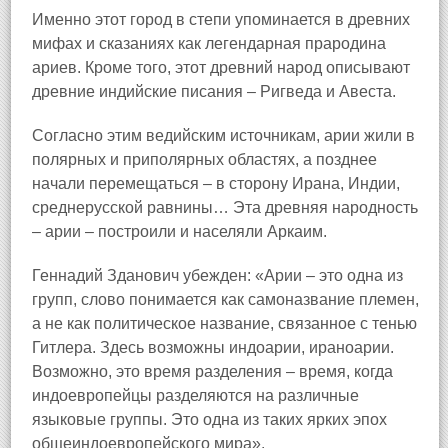
Именно этот город в степи упоминается в древних
мифах и сказаниях как легендарная прародина
ариев. Кроме того, этот древний народ описывают
древние индийские писания – Ригведа и Авеста.
Согласно этим ведийским источникам, арии жили в
полярных и приполярных областях, а позднее
начали перемещаться – в сторону Ирана, Индии,
среднерусской равнины… Эта древняя народность
– арии – построили и населяли Аркаим.
Геннадий Зданович убежден: «Арии – это одна из
групп, слово понимается как самоназвание племен,
а не как политическое название, связанное с тенью
Гитлера. Здесь возможны индоарии, ираноарии.
Возможно, это время разделения – время, когда
индоевропейцы разделяются на различные
языковые группы. Это одна из таких ярких эпох
общеиндоевропейского мира».