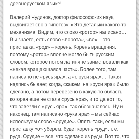
древнерусском языке!
Валерий Чудинов, доктор философских наук,
выдвигает свою гипотезу: «Это детальки какого-то
механизма. Видим, что слово «ротор» написано…
Вы знаете, есть слово «ворота», «во» – это
приставка, «род» – корень. Корень вращения,
поэтому «ротор» вполне могло быть русским
словом, которое потом латиняне заимствовали как
«некая вращающаяся часть». Более того, там
написано не «русь яра», а «с руси яра»… Такая
надпись бывает, когда, скажем, на «руси яра» было
сделано, а потом перевезено в какую-то область,
которая еще не стала «русь яра», и тогда вот то,
что завезли с «русь яра», так обозначалось. Ну и
наконец, там написано «рука яра» – мы сейчас
используем слово «орудие». Опять-таки, если мы
приставку «о» уберем, будет корень «руд», т. е.
руда. Орудие – все, что сделано из руды. Вот то, что