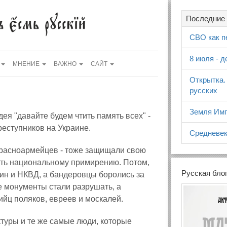
Последние 
СВО как п
8 июля - 
МНЕНИЕ
ВАЖНО
САЙТ
Открытка.
русских
Земля Имп
ея "давайте будем чтить память всех" -
реступников на Украине.
Средневек
красноармейцев - тоже защищали свою
вать национальному примирению. Потом,
Русская бло
ин и НКВД, а бандеровцы боролись за
е монументы стали разрушать, а
йц поляков, евреев и москалей.
уктуры и те же самые люди, которые