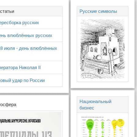
статьи
Русские символы
ересборка русских
день влюблённых русских
 8 июля - день влюблённых
ератора Николая II
овый удар по России
Национальный
госфера
бизнес