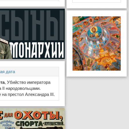
ая дата
рта
, Убийство императора
 II народовольцами.
 на престол Александра III.