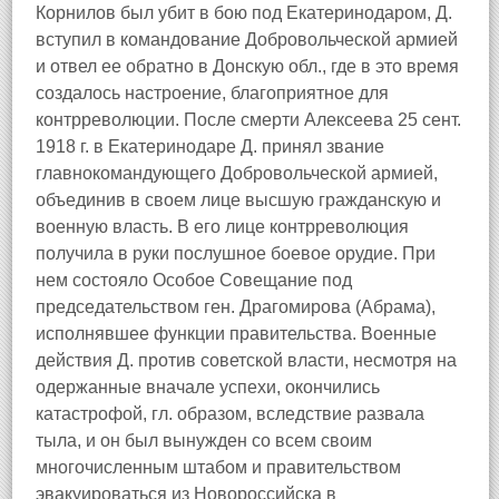
Корнилов был убит в бою под Екатеринодаром, Д.
вступил в командование Добровольческой армией
и отвел ее обратно в Донскую обл., где в это время
создалось настроение, благоприятное для
контрреволюции. После смерти Алексеева 25 сент.
1918 г. в Екатеринодаре Д. принял звание
главнокомандующего Добровольческой армией,
объединив в своем лице высшую гражданскую и
военную власть. В его лице контрреволюция
получила в руки послушное боевое орудие. При
нем состояло Особое Совещание под
председательством ген. Драгомирова (Абрама),
исполнявшее функции правительства. Военные
действия Д. против советской власти, несмотря на
одержанные вначале успехи, окончились
катастрофой, гл. образом, вследствие развала
тыла, и он был вынужден со всем своим
многочисленным штабом и правительством
эвакуироваться из Новороссийска в