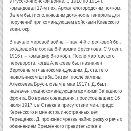
в Русско‑японской войне. С 1910 по 1914 г.
командовал 17‑м пех. Архангелогородским полком.
Затем был исполняющим должность генерала для
поручений при командующем войсками Киевского
воен. окр.
В начале мировой войны – нач. 4‑й стрелковой бр.,
входившей в состав 8‑й армии Брусилова. С 9 сент.
1916 г. – командир 8‑го корп. После мартовского
переворота, когда Алексеев был назначен
Верховным главнокомандующим, Д. стал его
начальником штаба. Затем, после замены
Алексеева Брусиловым в мае 1917 г. Д. был
назначен главнокомандующим армиями Западного
фронта. Во время совещания, происходившего 16
июля 1917 г. в Ставке в присутствии мин. предс.
Керенского и министра иностранных дел
Терещенко, Д. произнес чрезвычайно резкую речь с
обвинением Временного правительства в