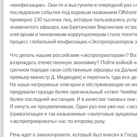
«конфискации». Они-то и выступили в очередной раз 
последовали события под кодовым названием Offshore 
примерно 130 тысячах лиц, которые пользовались услу
знаменитого офшора, как Британские Виргинские остр
олигархам и чиновникам-коррупционерам стало понятно
процесс глобальной конфискации.
«Экспроприаторов 
Что делать нашим российским «экспроприаторам»? Воз
возрождать отечественную экономику? Пойти войной н
срочном порядке свои собственные офшоры на Дальне
премьер-министр Д. Медведев) и перегнать туда все д
Но наши хитроумные олигархи и обслуживающие их и
придумали гораздо более оригинальный «ответ Чембе
более последней инстанции. И в качестве таковых они 
Я ничуть не преувеличиваю. Один раз они уже нас «эк
(приватизация и так называемые «залоговые аукционы
«экспроприировать» нас по второму разу.
Речь идет о законопроекте, который был внесен в Гос