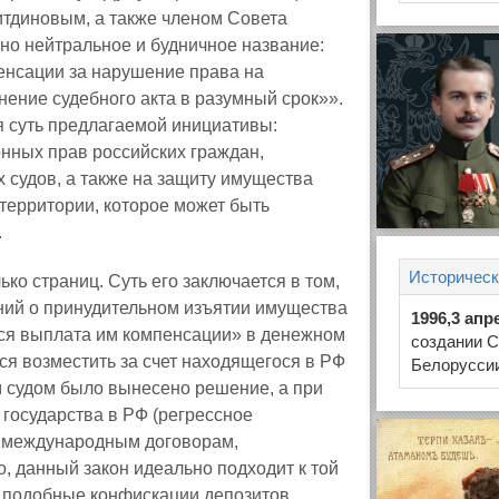
диновым, а также членом Совета
но нейтральное и будничное название:
енсации за нарушение права на
нение судебного акта в разумный срок»».
я суть предлагаемой инициативы:
нных прав российских граждан,
судов, а также на защиту имущества
территории, которое может быть
.
Историческ
ко страниц. Суть его заключается в том,
ний о принудительном изъятии имущества
1996,3 апр
тся выплата им компенсации» в денежном
создании 
ся возместить за счет находящегося в РФ
Белорусси
 судом было вынесено решение, а при
 государства в РФ (регрессное
но международным договорам,
о, данный закон идеально подходит к той
ра подобные конфискации депозитов