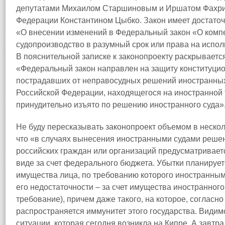
депутатами Михаилом Старшиновым и Иршатом Фахрит
Федерации Константином Цыбко. Закон имеет достаточ
«О внесении изменений в Федеральный закон «О комп
судопроизводство в разумный срок или права на испол
В пояснительной записке к законопроекту раскрываетс
«Федеральный закон направлен на защиту конституцио
пострадавших от неправосудных решений иностранных 
Российской Федерации, находящегося на иностранной 
принудительно изъято по решению иностранного суда»
Не буду пересказывать законопроект объемом в несколь
что «в случаях вынесения иностранными судами реше
российских граждан или организаций предусматривае
виде за счет федерального бюджета. Убытки планирует
имущества лица, по требованию которого иностранным
его недостаточности – за счет имущества иностранного
требование), причем даже такого, на которое, соглас
распространяется иммунитет этого государства. Видим
ситуации, которая сегодня возникла на Кипре. А завт