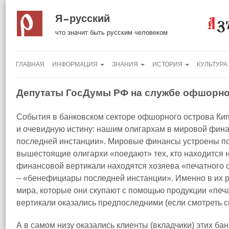
Я русский
что значит быть русским человеком
ГЛАВНАЯ
ИНФОРМАЦИЯ
ЗНАНИЯ
ИСТОРИЯ
КУЛЬТУРА
Депутаты ГосДумы РФ на службе офшорно
События в банковском секторе офшорного острова Ки
и очевидную истину: нашим олигархам в мировой фина
последней инстанции». Мировые финансы устроены п
вышестоящие олигархи «поедают» тех, кто находится 
финансовой вертикали находятся хозяева «печатного
– «бенефициары последней инстанции». Именно в их р
мира, которые они скупают с помощью продукции «печа
вертикали оказались предпоследними (если смотреть сн
А в самом низу оказались клиенты (вкладчики) этих бан