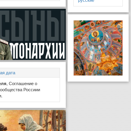
русские
ая дата
еля
, Соглашение о
Сообщества Россиии
и.