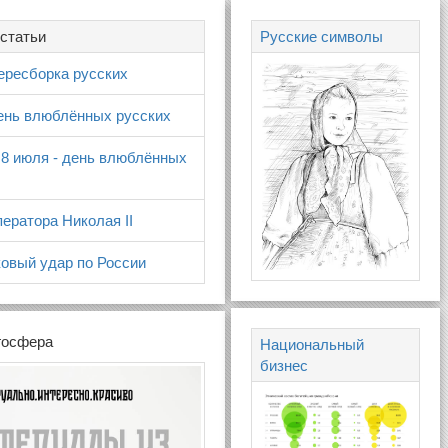
статьи
Русские символы
ересборка русских
день влюблённых русских
 8 июля - день влюблённых
ератора Николая II
овый удар по России
госфера
Национальный
бизнес