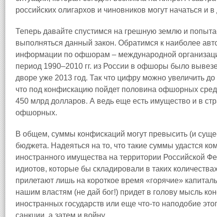
российских олигархов и чиновников могут начаться и в
Теперь давайте спустимся на грешную землю и попытае
выполняться данный закон. Обратимся к наиболее авто
информации по офшорам – международной организации 
период 1990–2010 гг. из России в офшоры было вывезе
дворе уже 2013 год. Так что цифру можно увеличить д
что под конфискацию пойдет половина офшорных средс
450 млрд долларов. А ведь еще есть имущество и в стр
офшорных.
В общем, суммы конфискаций могут превысить (и суще
бюджета. Надеяться на то, что такие суммы удастся ко
иностранного имущества на территории Российской Фе
идиотов, которые бы складировали в таких количества
прилетают лишь на короткое время «горячие» капиталы,
нашим властям (не дай бог!) придет в голову мысль к
иностранных государств или еще что-то наподобие этог
санкции, а затем и войну.