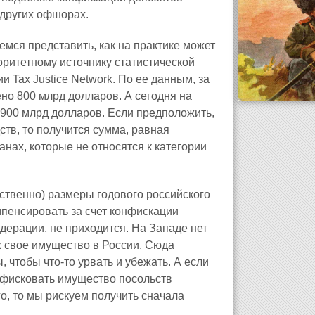
 других офшорах.
мся представить, как на практике может
ритетному источнику статистической
Tax Justice Network. По ее данным, за
но 800 млрд долларов. А сегодня на
о 900 млрд долларов. Если предположить,
тв, то получится сумма, равная
анах, которые не относятся к категории
ственно) размеры годового российского
мпенсировать за счет конфискации
дерации, не приходится. На Западе нет
х свое имущество в России. Сюда
 чтобы что-то урвать и убежать. А если
онфисковать имущество посольств
о, то мы рискуем получить сначала