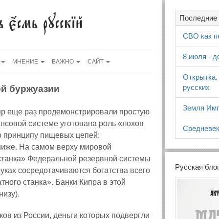
Последние 
СВО как п
8 июля - 
МНЕНИЕ
ВАЖНО
САЙТ
Открытка.
русских
й буржуазии
Земля Имп
пр еще раз продемонстрировали простую
нсовой системе уготована роль «лохов
Средневек
о принципу пищевых цепей:
ниже. На самом верху мировой
 станка» Федеральной резервной системы
Русская бло
уках сосредотачиваются богатства всего
тного станка». Банки Кипра в этой
изу).
ков из России, деньги которых подвергли