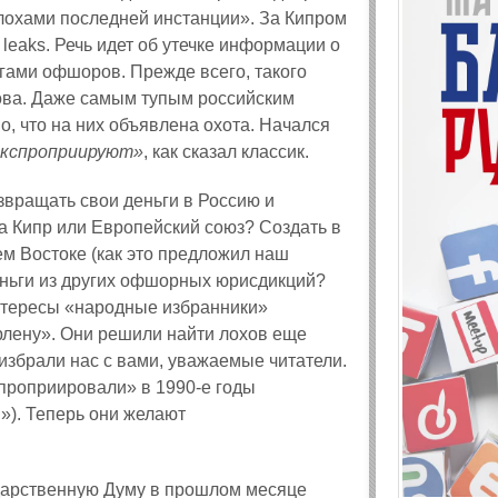
«лохами последней инстанции». За Кипром
leaks. Речь идет об утечке информации о
гами офшоров. Прежде всего, такого
ова. Даже самым тупым российским
, что на них объявлена охота. Начался
экспроприируют»
, как сказал классик.
вращать свои деньги в Россию и
а Кипр или Европейский союз? Создать в
м Востоке (как это предложил наш
еньги из других офшорных юрисдикций?
нтересы «народные избранники»
рлену». Они решили найти лохов еще
избрали нас с вами, уважаемые читатели.
спроприировали» в 1990-е годы
»). Теперь они желают
ударственную Думу в прошлом месяце