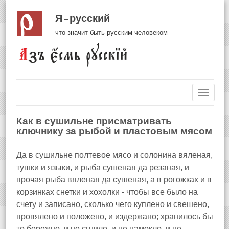
Я русский
что значит быть русским человеком
Навиг
Как в сушильне присматривать
ключнику за рыбой и пластовым мясом
Да в сушильне полтевое мясо и солонина вяленая,
тушки и языки, и рыба сушеная да резаная, и
прочая рыба вяленая да сушеная, а в рогожках и в
корзинках снетки и хохолки - чтобы все было на
счету и записано, сколько чего куплено и свешено,
провялено и положено, и издержано; хранилось бы
то бережно, и не сгнило, и не намокло, и не