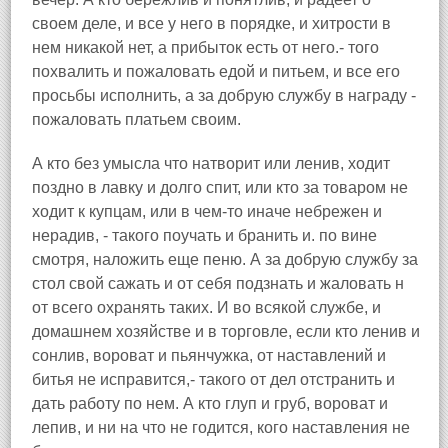
своем деле, и все у него в порядке, и хитрости в
нем никакой нет, а прибыток есть от него.- того
похвалить и пожаловать едой и питьем, и все его
просьбы исполнить, а за добрую службу в награду -
пожаловать платьем своим.
А кто без умысла что натворит или ленив, ходит
поздно в лавку и долго спит, или кто за товаром не
ходит к купцам, или в чем-то иначе небрежен и
нерадив, - такого поучать и бранить и. по вине
смотря, наложить еще пеню. А за добрую службу за
стол свой сажать и от себя подзнать и жаловать н
от всего охранять таких. И во всякой службе, и
домашнем хозяйстве и в торговле, если кто ленив и
сонлив, вороват и пьянчужка, от наставлений и
битья не исправится,- такого от дел отстранить и
дать работу по нем. А кто глуп и груб, вороват и
лепив, и ни на что не годится, кого наставления не