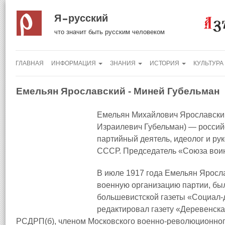
Я русский
что значит быть русским человеком
ГЛАВНАЯ
ИНФОРМАЦИЯ
ЗНАНИЯ
ИСТОРИЯ
КУЛЬТУРА
Емельян Ярославский - Миней Губельман
Емельян Михайлович Ярославски
Израилевич Губельман) — россий
партийный деятель, идеолог и ру
СССР. Председатель «Союза вои
В июле 1917 года Емельян Яросла
военную организацию партии, бы
большевистской газеты «Социал-
редактировал газету «Деревенска
РСДРП(б), членом Московского военно-революционного