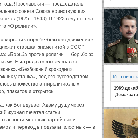
5 года Ярославский — председатель
ального совета Союза воинствующих
жников (1925—1943). В 1923 году вышла
ига «О религии».
о «организатору безбожного движения»
длежит ставшая знаменитой в СССР
ма: «Борьба против религии — борьба за
лизм». Был редактором журналов
ожник», «Безбожный крокодил»,
жник у станка», под его руководством
Историческ
алось множество антирелигиозных
1989,дека
р, плакатов и открыток.
"Демократи
, как Бог вдувает Адаму душу через
ий журнал печатал статьи
ятельности местных партийных и
рамов и перевод в подвалы, злостных — в