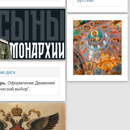
русские
ая дата
брь
, Оформление Движения
ческий выбор".