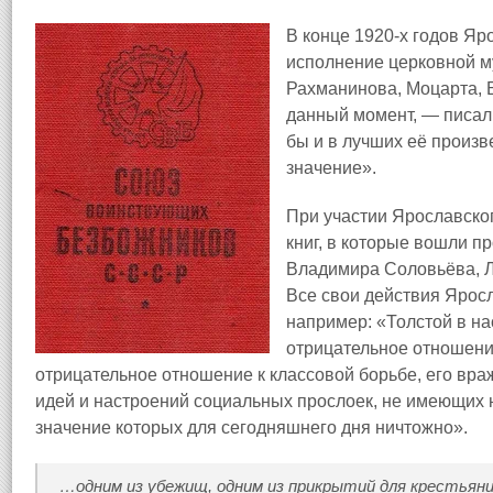
В конце 1920-х годов Яр
исполнение церковной му
Рахманинова, Моцарта, Б
данный момент, — писал
бы и в лучших её произв
значение».
При участии Ярославско
книг, в которые вошли п
Владимира Соловьёва, Ль
Все свои действия Ярос
например: «Толстой в на
отрицательное отношение 
отрицательное отношение к классовой борьбе, его вра
идей и настроений социальных прослоек, не имеющих 
значение которых для сегодняшнего дня ничтожно».
…одним из убежищ, одним из прикрытий для крестьяни