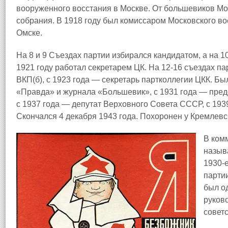
вооруженного восстания в Москве. От большевиков М
собрания. В 1918 году был комиссаром Московского во
Омске.
На 8 и 9 Съездах партии избирался кандидатом, а на 1
1921 году работал секретарем ЦК. На 12-16 съездах п
ВКП(б), с 1923 года — секретарь партколлегии ЦКК. Б
«Правда» и журнала «Большевик», с 1931 года — пре
с 1937 года — депутат Верховного Совета СССР, с 1939
Скончался 4 декабря 1943 года. Похоронен у Кремлевс
В ком
назыв
1930-
парти
был о
руков
советс