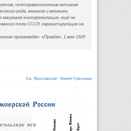
паратом, полторамиллионным активом
всякого рода, монахов и монашек,
ся махровая контрреволюция, ещё не
громного тела СССР, паразитирующая на
озная пропаганда». «Правда», 1 мая 1929
Ем. Ярославский - Миней Губельман