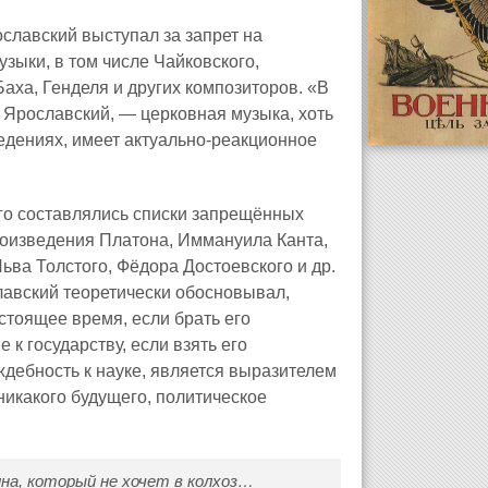
ославский выступал за запрет на
зыки, в том числе Чайковского,
аха, Генделя и других композиторов. «В
 Ярославский, — церковная музыка, хоть
едениях, имеет актуально-реакционное
го составлялись списки запрещённых
роизведения Платона, Иммануила Канта,
ва Толстого, Фёдора Достоевского и др.
лавский теоретически обосновывал,
стоящее время, если брать его
к государству, если взять его
ждебность к науке, является выразителем
никакого будущего, политическое
на, который не хочет в колхоз…