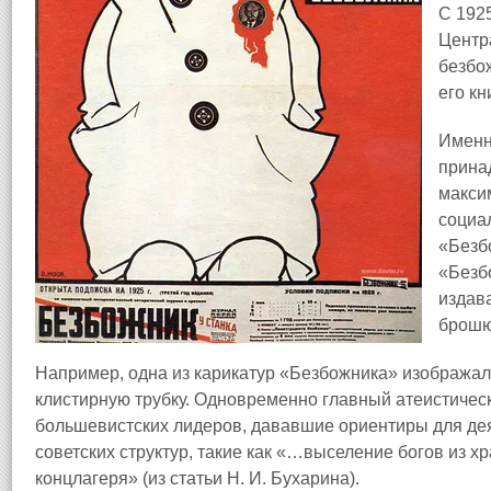
С 192
Центр
безбо
его кн
Именн
прина
макси
социа
«Безб
«Безбо
издав
брошю
Например, одна из карикатур «Безбожника» изображала
клистирную трубку. Одновременно главный атеистическ
большевистских лидеров, дававшие ориентиры для де
советских структур, такие как «…выселение богов из х
концлагеря» (из статьи Н. И. Бухарина).