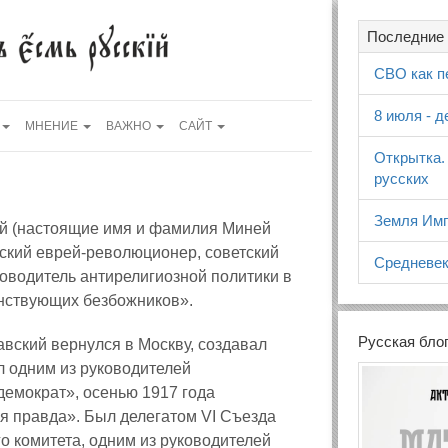
Последние 
СВО как п
8 июля - 
МНЕНИЕ
ВАЖНО
САЙТ
Открытка.
русских
Земля Имп
й (настоящие имя и фамилия Миней
ский еврей-революционер, советский
Средневек
ководитель антирелигиозной политики в
нствующих безбожников».
Русская бло
вский вернулся в Москву, создавал
л одним из руководителей
демократ», осенью 1917 года
я правда». Был делегатом VI Съезда
 комитета, одним из руководителей