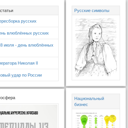
статьи
Русские символы
ересборка русских
день влюблённых русских
 8 июля - день влюблённых
ератора Николая II
овый удар по России
госфера
Национальный
бизнес