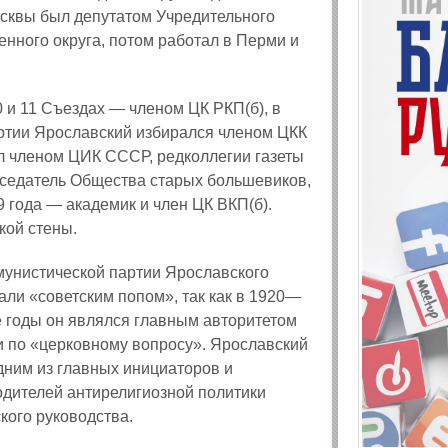
осквы был депутатом Учредительного
енного округа, потом работал в Перми и
0 и 11 Съездах — членом ЦК РКП(б), в
артии Ярославский избирался членом ЦКК
ыл членом ЦИК СССР, редколлегии газеты
дседатель Общества старых большевиков,
 года — академик и член ЦК ВКП(б).
кой стены.
мунистической партии Ярославского
али «советским попом», так как в 1920—
е годы он являлся главным авторитетом
и по «церковному вопросу». Ярославский
дним из главных инициаторов и
одителей антирелигиозной политики
кого руководства.