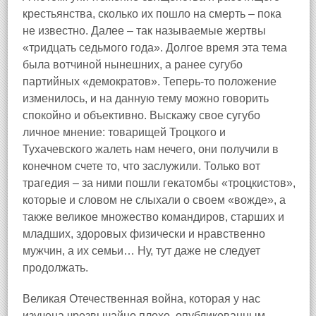
крестьянства, сколько их пошло на смерть – пока
не известно. Далее – так называемые жертвы
«тридцать седьмого года». Долгое время эта тема
была вотчиной нынешних, а ранее сугубо
партийных «демократов». Теперь‑то положение
изменилось, и на данную тему можно говорить
спокойно и объективно. Выскажу свое сугубо
личное мнение: товарищей Троцкого и
Тухачевского жалеть нам нечего, они получили в
конечном счете то, что заслужили. Только вот
трагедия – за ними пошли гекатомбы «троцкистов»,
которые и словом не слыхали о своем «вожде», а
также великое множество командиров, старших и
младших, здоровых физически и нравственно
мужчин, а их семьи… Ну, тут даже не следует
продолжать.
Великая Отечественная война, которая у нас
изучена чрезвычайно плохо, опубликованным