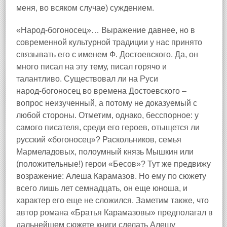
меня, во всяком случае) суждением.
«Народ‑богоносец»… Выражение давнее, но в
современной культурной традиции у нас принято
связывать его с именем Ф. Достоевского. Да, он
много писал на эту тему, писал горячо и
талантливо. Существовал ли на Руси
народ‑богоносец во времена Достоевского –
вопрос неизученный, а потому не доказуемый с
любой стороны. Отметим, однако, бесспорное: у
самого писателя, среди его героев, отыщется ли
русский «богоносец»? Раскольников, семья
Мармеладовых, полоумный князь Мышкин или
(положительные!) герои «Бесов»? Тут же предвижу
возражение: Алеша Карамазов. Но ему по сюжету
всего лишь лет семнадцать, он еще юноша, и
характер его еще не сложился. Заметим также, что
автор романа «Братья Карамазовы» предполагал в
дальнейшем сюжете книги сделать Алешу