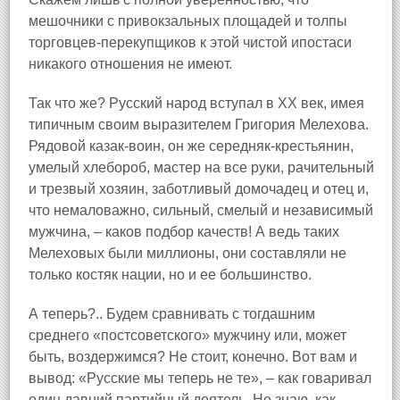
мешочники с привокзальных площадей и толпы
торговцев‑перекупщиков к этой чистой ипостаси
никакого отношения не имеют.
Так что же? Русский народ вступал в XX век, имея
типичным своим выразителем Григория Мелехова.
Рядовой казак‑воин, он же середняк‑крестьянин,
умелый хлебороб, мастер на все руки, рачительный
и трезвый хозяин, заботливый домочадец и отец и,
что немаловажно, сильный, смелый и независимый
мужчина, – каков подбор качеств! А ведь таких
Мелеховых были миллионы, они составляли не
только костяк нации, но и ее большинство.
А теперь?.. Будем сравнивать с тогдашним
среднего «постсоветского» мужчину или, может
быть, воздержимся? Не стоит, конечно. Вот вам и
вывод: «Русские мы теперь не те», – как говаривал
один давний партийный деятель. Не знаю, как