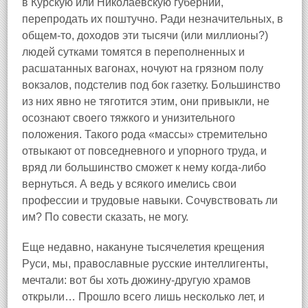
в Курскую или Николаевскую губернии,
перепродать их поштучно. Ради незначительных, в
общем‑то, доходов эти тысячи (или миллионы?)
людей сутками томятся в переполненных и
расшатанных вагонах, ночуют на грязном полу
вокзалов, подстелив под бок газетку. Большинство
из них явно не тяготится этим, они привыкли, не
осознают своего тяжкого и унизительного
положения. Такого рода «массы» стремительно
отвыкают от повседневного и упорного труда, и
вряд ли большинство сможет к нему когда‑либо
вернуться. А ведь у всякого имелись свои
профессии и трудовые навыки. Сочувствовать ли
им? По совести сказать, не могу.
Еще недавно, накануне тысячелетия крещения
Руси, мы, православные русские интеллигенты,
мечтали: вот бы хоть дюжину‑другую храмов
открыли… Прошло всего лишь несколько лет, и