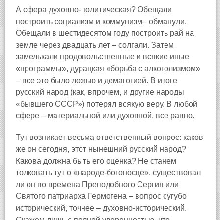
А сфера духовно‑политическая? Обещали
построить социализм и коммунизм– обманули.
Обещали в шестидесятом году построить рай на
земле через двадцать лет – солгали. Затем
замелькали продовольственные и всякие иные
«программы», дурацкая «борьба с алкоголизмом»
– все это было ложью и демагогией. В итоге
русский народ (как, впрочем, и другие народы
«бывшего СССР») потерял всякую веру. В любой
сфере – материальной или духовной, все равно.
Тут возникает весьма ответственный вопрос: каков
же он сегодня, этот нынешний русский народ?
Какова должна быть его оценка? Не станем
толковать тут о «народе‑богоносце», существовал
ли он во времена Преподобного Сергия или
Святого патриарха Гермогена – вопрос сугубо
исторический, точнее – духовно‑исторический.
Скажем лишь с полной уверенностью, что