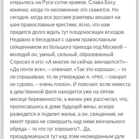
открылись на Руси сотни храмов. Слава Богу,
конечно, когда‑то несомненно это скажется. Но
сегодня, когда все русские рэкетиры вешают на
шеи православные крестики, ясно, что нам
придется долго ждать тут плодоносящих всходов.
Недавно я беседовал с одним православным
священником из большого прихода под Москвой –
молодой он, умный, сильный, образованный.
Спросил я его: «А многие ли сейчас венчаются?»–
«Да почти все», – отвечает. «Так это хорошо», – то
ли спрашиваю, то ли утверждаю я. «Нет, – говорит
он сурово, – очень плохо». И пояснил: если невеста
в девственной фате находится уже на пятом
месяце беременности, а жених уже рассчитал, что,
прописавшись в доме будущей жены, вскоре
разведется и поделит жилье, а он, священник, не
имеет права не совершить над ними венчального
обряда – то что туг хорошего?.. Да,
призадумаешься тут над этим неожиданным (для