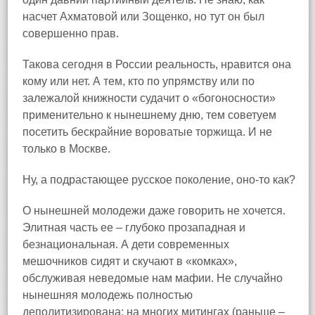
насчет Ахматовой или Зощенко, но тут он был
совершенно прав.
Такова сегодня в России реальность, нравится она
кому или нет. А тем, кто по упрямству или по
залежалой книжности судачит о «богоносности»
применительно к нынешнему дню, тем советуем
посетить бескрайние вороватые торжища. И не
только в Москве.
Ну, а подрастающее русское поколение, оно‑то как?
О нынешней молодежи даже говорить не хочется.
Элитная часть ее – глубоко прозападная и
безнациональная. А дети современных
мешочников сидят и скучают в «комках»,
обслуживая неведомые нам мафии. Не случайно
нынешняя молодежь полностью
деполитизирована: на многих митингах (раньше –