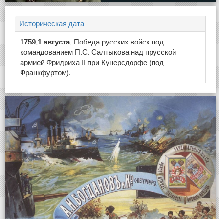
Историческая дата
1759,1 августа
, Победа русских войск под
командованием П.С. Салтыкова над прусской
армией Фридриха II при Кунерсдорфе (под
Франкфуртом).