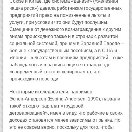
Союзе и Китае, где система «данвэй» («железная
чашка риса») давала работникам государственных
предприятий право на пожизненные льготы и
услуги, при условии что они будут послушны.
Смещение от денежного вознаграждения к другим
видам происходило также и в странах с развитой
социальной системой, причем в Западной Европе –
больше к государственным пособиям, а в США и
Японии – к льготам и пособиям предприятий. То же
наблюдалось и в развивающихся странах, где
«современный сектор» копировал то, что
происходило повсюду.
Некоторые исследователи, например
Эспен‑Андерсен (Esping‑Andersen, 1990), назвали
такой отход от зарплат «трудовой
детоваризацией», имея в виду, что рабочие в своих
доходах становятся менее зависимы от рынка. Но
это не совсем верно, поскольку для того, чтобы