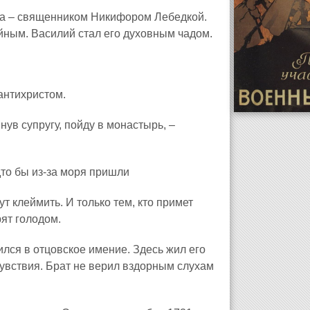
ва – священником Никифором Лебедкой.
йным. Василий стал его духовным чадом.
 антихристом.
инув супругу, пойду в монастырь, –
то бы из‑за моря пришли
ут клеймить. И только тем, кто примет
рят голодом.
лся в отцовское имение. Здесь жил его
увствия. Брат не верил вздорным слухам