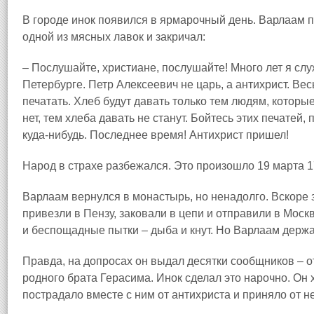
В городе инок появился в ярмарочный день. Варлаам п
одной из мясных лавок и закричал:
– Послушайте, христиане, послушайте! Много лет я слу
Петербурге. Петр Алексеевич не царь, а антихрист. Вес
печатать. Хлеб будут давать только тем людям, которые
нет, тем хлеба давать не станут. Бойтесь этих печатей,
куда‑нибудь. Последнее время! Антихрист пришел!
Народ в страхе разбежался. Это произошло 19 марта 1
Варлаам вернулся в монастырь, но ненадолго. Вскоре 
привезли в Пензу, заковали в цепи и отправили в Моск
и беспощадные пытки – дыба и кнут. Но Варлаам держ
Правда, на допросах он выдал десятки сообщников – 
родного брата Герасима. Инок сделал это нарочно. Он
пострадало вместе с ним от антихриста и приняло от н