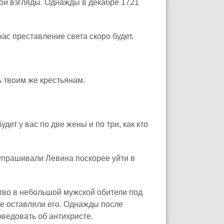
ои взгляды. Однажды в декабре 1721
ас преставление света скоро будет.
ь твоим же крестьянам.
удет у вас по две жены и по три, как кто
упрашивали Левина поскорее уйти в
тво в небольшой мужской обители под
е оставляли его. Однажды после
ведовать об антихристе.