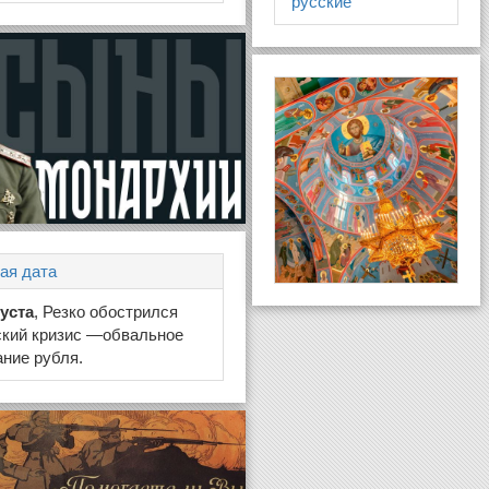
русские
ая дата
густа
, Резко обострился
ский кризис —обвальное
ние рубля.