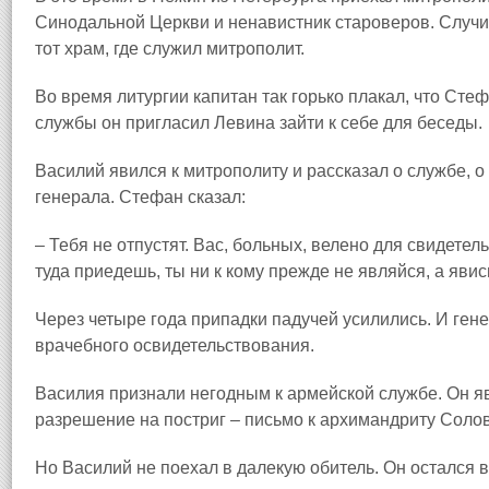
Синодальной Церкви и ненавистник староверов. Случи
тот храм, где служил митрополит.
Во время литургии капитан так горько плакал, что Сте
службы он пригласил Левина зайти к себе для беседы.
Василий явился к митрополиту и рассказал о службе, о 
генерала. Стефан сказал:
– Тебя не отпустят. Вас, больных, велено для свидетел
туда приедешь, ты ни к кому прежде не являйся, а явис
Через четыре года припадки падучей усилились. И гене
врачебного освидетельствования.
Василия признали негодным к армейской службе. Он яв
разрешение на постриг – письмо к архимандриту Соло
Но Василий не поехал в далекую обитель. Он остался в