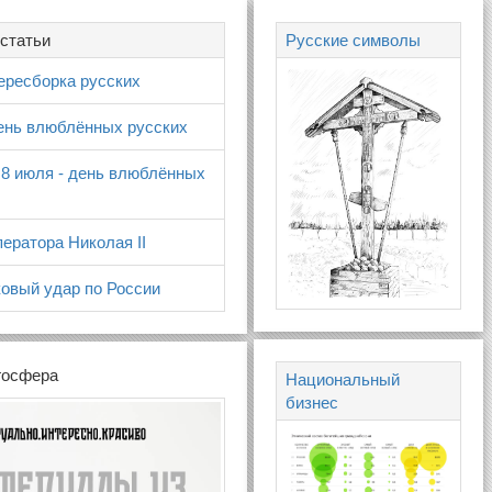
статьи
Русские символы
ересборка русских
день влюблённых русских
 8 июля - день влюблённых
ератора Николая II
овый удар по России
госфера
Национальный
бизнес