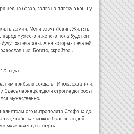
ришел на базар, залез на плоскую крышу
жил в армии. Меня зовут Левин. Жил я в
ь народ мужеска и женска пола будет он
 будут запечатаны. А на которых печатей
 православные. Бегите, скройтесь
722 года.
за ним прибыли солдаты. Инока схватили,
ву. Здесь чернеца ждали строгие допросы
ался мужественно.
от влиятельного митрополита Стефана до
 хотел, чтобы как можно больше людей
его мученическую смерть.