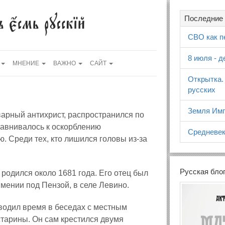
Последние 
СВО как п
8 июля - 
МНЕНИЕ
ВАЖНО
САЙТ
Открытка.
русских
Земля Имп
коварный антихрист, распространился по
равнивалось к оскорблению
Средневек
. Среди тех, кто лишился головы из‑за
Русская бло
н родился около 1681 года. Его отец был
мении под Пензой, в селе Левино
.
оводил время в беседах с местным
тарины. Он сам крестился двумя