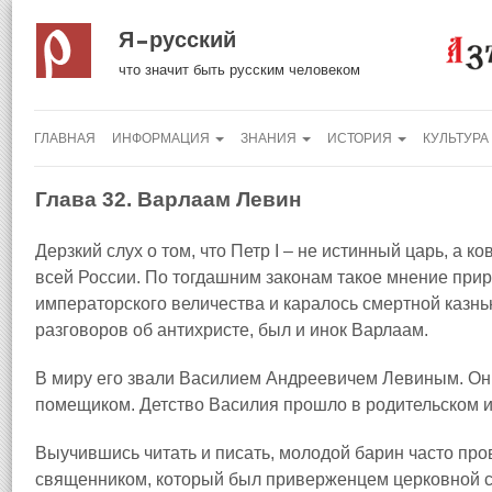
Я русский
что значит быть русским человеком
ГЛАВНАЯ
ИНФОРМАЦИЯ
ЗНАНИЯ
ИСТОРИЯ
КУЛЬТУРА
Глава 32. Варлаам Левин
Дерзкий слух о том, что Петр I – не истинный царь, а 
всей России. По тогдашним законам такое мнение при
императорского величества и каралось смертной казнью
разговоров об антихристе, был и инок Варлаам.
В миру его звали Василием Андреевичем Левиным
. О
помещиком. Детство Василия прошло в родительском и
Выучившись читать и писать, молодой барин часто пр
священником, который был приверженцем церковной с