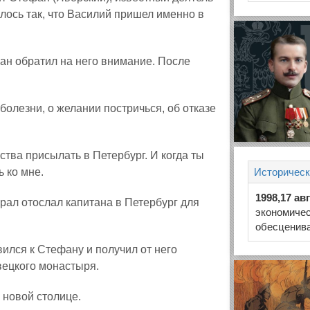
лось так, что Василий пришел именно в
фан обратил на него внимание. После
болезни, о желании постричься, об отказе
ьства присылать в Петербург. И когда ты
ь ко мне.
Историческ
1998,17 ав
рал отослал капитана в Петербург для
экономиче
обесценива
ился к Стефану и получил от него
вецкого монастыря.
 новой столице.