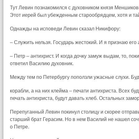
Тут Левин познакомился с духовником князя Меншико
Этот иерей был убежденным старообрядцем, хотя и та
Однажды на исповеди Левин сказал Никифору:
– Служить нельзя. Государь жестокий. И я признаю его
– Петр – антихрист. И когда дочку замуж выдам, то, пок
ответил Василию духовник.
Между тем по Петербургу поползли ужасные слухи. Буд
корабли, а на них клейма – печати антихриста. Всех буд
печать антихриста, будут давать хлеб. Остальных замо
Перепуганный Левин покинул столицу и скорее отправи
старший брат Герасим. Но в нем Василий не нашел соч
о Петре.