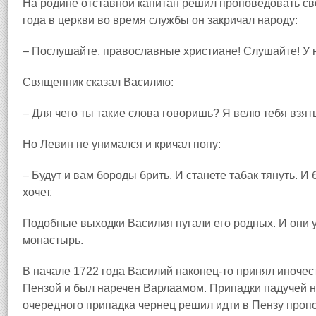
На родине отставной капитан решил проповедовать св
года в церкви во время службы он закричал народу:
– Послушайте, православные христиане! Слушайте! У н
Священник сказал Василию:
– Для чего ты такие слова говоришь? Я велю тебя взят
Но Левин не унимался и кричал попу:
– Будут и вам бороды брить. И станете табак тянуть. И б
хочет.
Подобные выходки Василия пугали его родных. И они 
монастырь.
В начале 1722 года Василий наконец‑то принял иночес
Пензой и был наречен Варлаамом. Припадки падучей н
очередного припадка чернец решил идти в Пензу пропо