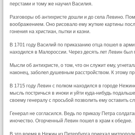
перстами и тому же научил Василия.
Разговоры об антихристе дошли и до села Левино. П
воображением. Оно рисовало ему жуткие картины посл
гонения на христиан, пытки и казни.
В 1701 году Василий по приказанию отца пошел в армию
находился в Малороссии. Через десять лет Левин был 
Мысли об антихристе, о том, что он служит ему, угнетал
наконец, заболел душевным расстройством. К этому п
В 1715 году Левин с полком находился в городе Нежин
мысль постричься в иноки и уйти куда‑нибудь подальше
своему генералу с просьбой позволить ему оставить сл
Генерал не согласился. Ведь по приказу Петра солда
иночество. Огорченный Левин пошел в храм к обедне.
В это время в Нежин из Петербурга приехал митрополи