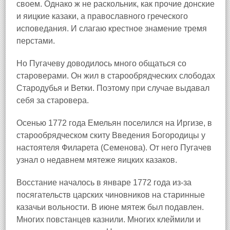
своем. Однако ж не раскольник, как прочие донские
и яицкие казаки, а православного греческого
исповедания. И слагаю крестное знамение тремя
перстами.
Но Пугачеву доводилось много общаться со
староверами. Он жил в старообрядческих слободах
Стародубья и Ветки. Поэтому при случае выдавал
себя за старовера.
Осенью 1772 года Емельян поселился на Иргизе, в
старообрядческом скиту Введения Богородицы у
настоятеля Филарета (Семенова). От него Пугачев
узнал о недавнем мятеже яицких казаков.
Восстание началось в январе 1772 года из‑за
посягательств царских чиновников на старинные
казачьи вольности. В июне мятеж был подавлен.
Многих повстанцев казнили. Многих клеймили и