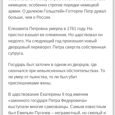
немецкое, особенно строгие порядки немецкой
армии. О далеком Гольштейн‑Готторпе Петр думал
больше, чем о России.
Елизавета Петровна умерла в 1761 году. На
престол взошел ее племянник. Но царствовал он
недолго. На следующий год произошел новый
дворцовый переворот. Петра свергла собственная
супруга.
Государь был заточен в одном из дворцов, где
скончался при невыясненных обстоятельствах. То
ли умер от пьянства, то ли был убит
приспешниками жены.
В царствование Екатерины II под именем
«законного государя Петра Федоровича»
выступали многие самозванцы. Самым известным
был Емельян Пугачев – неграмотный, но смелый и