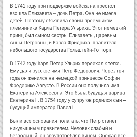
В 1741 году при поддержке войска на престол
взошла Елизавета – дочь Петра. Она не имела
детей. Поэтому объявила своим преемником
племянника Карла Петера Ульриха
. Этот немецкий
принц был сыном сестры Елизаветы, царевны
Анны Петровны, и Карла Фридриха, правителя
небольшого государства Гольштейн‑Готторп.
В 1742 году Карл Петер Ульрих переехал к тетке.
Ему дали русское имя Петр Федорович. Через три
года он женился на немецкой принцессе Софии
Фредерике Августе. В России она получила имя
Екатерина Алексеевна. Это была будущая царица
Екатерина II. В 1754 году у супругов родился сын –
будущий император Павел I.
Были все основания полагать, что Петр станет
никудышным правителем. Человек слабый и
безвольный, он злоупотреблял вином. Обожал все