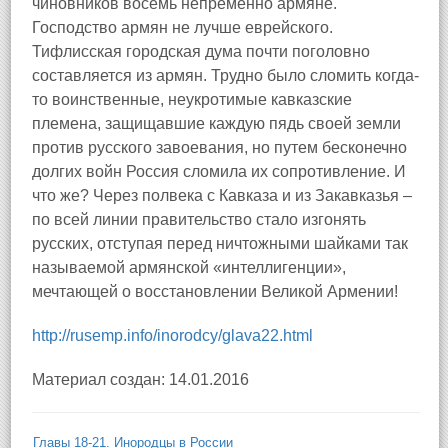
чиновников восемь непременно армяне.
Господство армян не лучше еврейского.
Тифлисская городская дума почти поголовно
составляется из армян. Трудно было сломить когда-
то воинственные, неукротимые кавказские
племена, защищавшие каждую пядь своей земли
против русского завоевания, но путем бесконечно
долгих войн Россия сломила их сопротивление. И
что же? Через полвека с Кавказа и из Закавказья –
по всей линии правительство стало изгонять
русских, отступая перед ничтожными шайками так
называемой армянской «интеллигенции»,
мечтающей о восстановлении Великой Армении!
http://rusemp.info/inorodcy/glava22.html
Материал создан: 14.01.2016
Главы 18-21. Инородцы в России