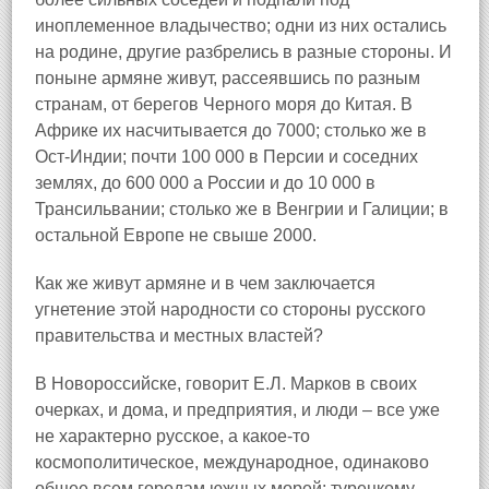
иноплеменное владычество; одни из них остались
на родине, другие разбрелись в разные стороны. И
поныне армяне живут, рассеявшись по разным
странам, от берегов Черного моря до Китая. В
Африке их насчитывается до 7000; столько же в
Ост-Индии; почти 100 000 в Персии и соседних
землях, до 600 000 а России и до 10 000 в
Трансильвании; столько же в Венгрии и Галиции; в
остальной Европе не свыше 2000.
Как же живут армяне и в чем заключается
угнетение этой народности со стороны русского
правительства и местных властей?
В Новороссийске, говорит Е.Л. Марков в своих
очерках, и дома, и предприятия, и люди – все уже
не характерно русское, а какое-то
космополитическое, международное, одинаково
общее всем городам южных морей: турецкому