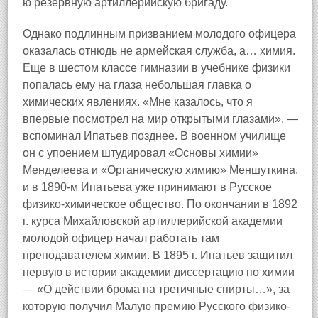
ю резервную артиллерийскую бригаду.
Однако подлинным призванием молодого офицера
оказалась отнюдь не армейская служба, а… химия.
Еще в шестом классе гимназии в учебнике физики
попалась ему на глаза небольшая главка о
химических явлениях. «Мне казалось, что я
впервые посмотрел на мир открытыми глазами», —
вспоминал Ипатьев позднее. В военном училище
он с упоением штудировал «Основы химии»
Менделеева и «Органическую химию» Меншуткина,
и в 1890-м Ипатьева уже принимают в Русское
физико-химическое общество. По окончании в 1892
г. курса Михайловской артиллерийской академии
молодой офицер начал работать там
преподавателем химии. В 1895 г. Ипатьев защитил
первую в истории академии диссертацию по химии
— «О действии брома на третичные спирты…», за
которую получил Малую премию Русского физико-