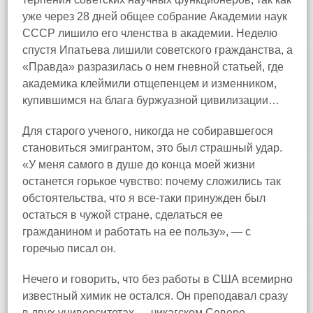
уже через 28 дней общее собрание Академии наук
СССР лишило его членства в академии. Неделю
спустя Ипатьева лишили советского гражданства, а
«Правда» разразилась о нем гневной статьей, где
академика клеймили отщепенцем и изменником,
купившимся на блага буржуазной цивилизации…
Для старого ученого, никогда не собиравшегося
становиться эмигрантом, это был страшный удар.
«У меня самого в душе до конца моей жизни
останется горькое чувство: почему сложились так
обстоятельства, что я все-таки принужден был
остаться в чужой стране, сделаться ее
гражданином и работать на ее пользу», — с
горечью писал он.
Нечего и говорить, что без работы в США всемирно
известный химик не остался. Он преподавал сразу
в двух университетах — чикагском Северо-