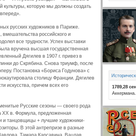
й культуры, которую мы должны создать
 вперед».
ных русских художников в Париже.
, вмешательства российского и
долел все трудности. Успех выставки
, была вручена высшая государственная
вленный Дягилев в 1907 г. привез в
линки до Скрябина. Снова триумф, после
оперу. Постановка «Бориса Годунова» с
Историческ
нокаутировала столицу Франции. Дягилев
и искусства, причем всех его
1789,28 се
Аккермана.
аменитые Русские сезоны — своего рода
ла ХХ в. Формула, предложенная
и и танцовщицы + лучшие художники-
зиторы. В этой антрепризе в разные
Павлова, Тамара Карсавина, Вацлав