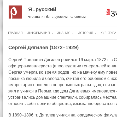
Я русский
что значит быть русским человеком
ГЛАВНАЯ
ИНФОРМАЦИЯ
ЗНАНИЯ
ИСТОРИЯ
КУЛЬТУРА
Сергей Дягилев (1872–1929)
Сергей Павлович Дягилев родился 19 марта 1872 г. в 
офицера-кавалериста (впоследствии генерал-лейтенан
Сергея умерла во время родов, но на мачеху ему пове
пасынка любила и баловала, считая его ребенком с ис
импресарио прошло в непрерывных разъездах, связанны
жил и учился в Перми, где дом Дягилевых именовалс
устраивались домашние спектакли, собиралась местна
относить себя к элите общества, изысканно одеваться 
В 1890–1896 гг. Дягилев учился на юридическом факуль