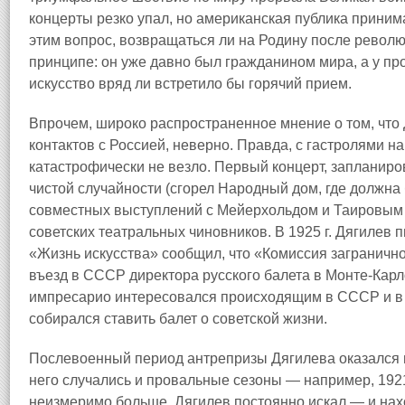
концерты резко упал, но американская публика принима
этим вопрос, возвращаться ли на Родину после револю
принципе: он уже давно был гражданином мира, а у пр
искусство вряд ли встретило бы горячий прием.
Впрочем, широко распространенное мнение о том, что 
контактов с Россией, неверно. Правда, с гастролями н
катастрофически не везло. Первый концерт, запланиро
чистой случайности (сгорел Народный дом, где должна 
совместных выступлений с Мейерхольдом и Таировым 
советских театральных чиновников. В 1925 г. Дягилев 
«Жизнь искусства» сообщил, что «Комиссия загранич
въезд в СССР директора русского балета в Монте-Карл
импресарио интересовался происходящим в СССР и в 
собирался ставить балет о советской жизни.
Послевоенный период антрепризы Дягилева оказался 
него случались и провальные сезоны — например, 1921 
неизмеримо больше. Дягилев постоянно искал — и нах