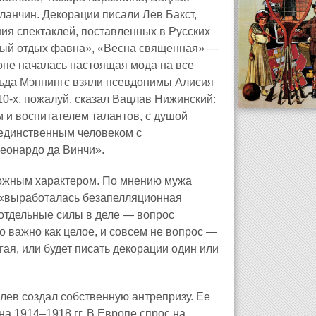
анчин. Декорации писали Лев Бакст,
ия спектаклей, поставленных в Русских
ный отдых фавна», «Весна священная» —
опе началась настоящая мода на все
ильда Мэннингс взяли псевдонимы Алисия
0-х, пожалуй, сказал Вацлав Нижинский:
 и воспитателем талантов, с душой
, единственным человеком с
Леонардо да Винчи».
ложным характером. По мнению мужа
и «выработалась безапелляционная
о отдельные силы в деле — вопрос
о важно как целое, и совсем не вопрос —
угая, или будет писать декорации один или
илев создал собственную антрепризу. Ее
а 1914–1918 гг. В Европе спрос на