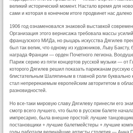
великий исторический момент. Настало время для ново
сами и которая в конечном итоге продвинет нас далеко
1906 год ознаменовался знаковой выставкой современ
Организация этого вернисажа требовала массы усилий
французского МИДа, но рыцарь искусства Дягилев прео
был так велик, что одному из художников, Льву Баксту
награда Франции — орден Почетного легиона. Воодуше
Париж серию из пяти концертов русской музыки — от Г
которого Дягилев решил показать парижанам русскую 
блистательным Шаляпиным в главной роли буквально 
стал непререкаемым европейским авторитетом в област
разновидностей.
Но все-таки мировую славу Дягилеву принесли его зн
смотр всего лучшего, что было в русском балете нача
импресарио, была внешне простой: лучшие танцовщик
постановщики + лучшие балетмейстеры + лучшие компо
годы работали величайшие артисты столетия — Анна 