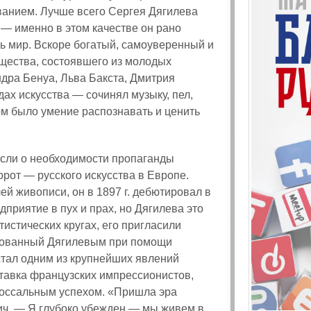
ванием. Лучше всего Сергея Дягилева
— именно в этом качестве он рано
сь мир. Вскоре богатый, самоуверенный и
щества, состоявшего из молодых
дра Бенуа, Льва Бакста, Дмитрия
ах искусства — сочинял музыку, пел,
ом было умение распознавать и ценить
ысли о необходимости пропаганды
рот — русского искусства в Европе.
ей живописи, он в 1897 г. дебютировал в
дприятие в пух и прах, но Дягилева это
тистических кругах, его пригласили
снованный Дягилевым при помощи
тал одним из крупнейших явлений
ставка французских импрессионистов,
олоссальным успехом. «Пришла эра
ич. — Я глубоко убежден — мы живем в