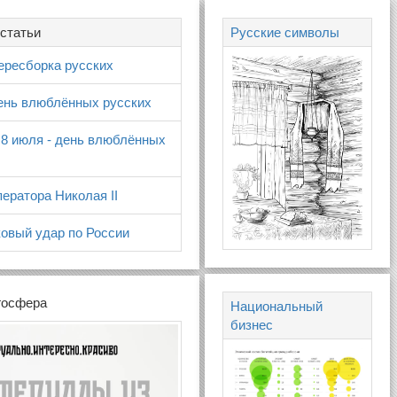
статьи
Русские символы
ересборка русских
день влюблённых русских
 8 июля - день влюблённых
ератора Николая II
овый удар по России
госфера
Национальный
бизнес