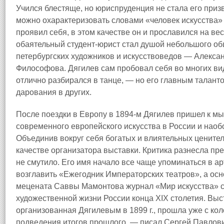
Учился блестяще, но юриспруденция не стала его приз
можно охарактеризовать словами «человек искусства» 
проявил себя, в этом качестве он и прославился на ве
обаятельный студент-юрист стал душой небольшого об
петербургских художников и искусствоведов — Алексан
Философова. Дягилев сам пробовал себя во многих вид
отлично разбирался в танце, — но его главным талант
дарования в других.
После поездки в Европу в 1894-м Дягилев пришел к м
современного европейского искусства в России и наобо
Объединив вокруг себя богатых и влиятельных ценител
качестве организатора выставки. Критика разнесла пре
не смутило. Его имя начало все чаще упоминаться в ар
возглавить «Ежегодник Императорских театров», а о
мецената Саввы Мамонтова журнал «Мир искусства» с
художественной жизни России конца XIX столетия. Вы
организованная Дягилевым в 1899 г., прошла уже с к
подведения итогов прошлого, — писал Сергей Павлов