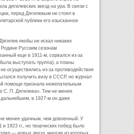
ла дягилевских звезд на ура. В связи с
ции, перед Дягилевым не стоял в
олетарской публики его изысканное
Дягилев якобы не искал никаких
а Родине Русским сезонам
ванный еще в 1911-м, сорвался из-за
была выступать труппа), а планы
не осуществились из-за противодействия
пытался получить визу в СССР, но журнал
ной помощи признала нежелательным
о С. П. Дягилева». Тем не менее
дальнейшем, в 1927-м он даже
не менее удачным, чем довоенный. У
и 1923 гг., но творческих побед было
одил — новых звезд, многие из которых