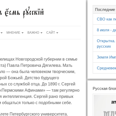
Последние 
СВО как п
8 июля - 
МНЕНИЕ
ВАЖНО
САЙТ
Открытка.
русских
Земля Имп
Селищах Новгородской губернии в семье
та) Павла Петровича Дягилева. Мать
Средневек
зло — она была человеком творческим,
крой Божьей. Детство будущего
х со службой отца. До 1890 г. Сергей
Русская бло
я «Пермскими Афинами» — там регулярно
я интеллигенция. Сергей рано привык
и общаться только с подобными себе.
тете Петербургского университета.