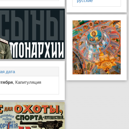
русские
ая дата
нтября
, Капитуляция