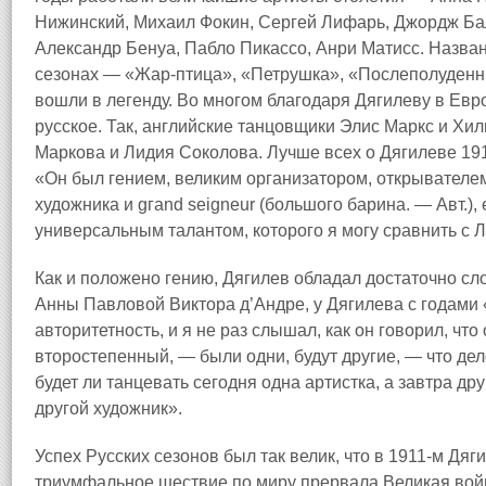
Нижинский, Михаил Фокин, Сергей Лифарь, Джордж Бал
Александр Бенуа, Пабло Пикассо, Анри Матисс. Назван
сезонах — «Жар-птица», «Петрушка», «Послеполуден
вошли в легенду. Во многом благодаря Дягилеву в Евр
русское. Так, английские танцовщики Элис Маркс и Х
Маркова и Лидия Соколова. Лучше всех о Дягилеве 191
«Он был гением, великим организатором, открывателем
художника и gгаnd seigneur (большого барина. — Авт.)
универсальным талантом, которого я могу сравнить с 
Как и положено гению, Дягилев обладал достаточно с
Анны Павловой Виктора д’Андре, у Дягилева с годам
авторитетность, и я не раз слышал, как он говорил, чт
второстепенный, — были одни, будут другие, — что дел
будет ли танцевать сегодня одна артистка, а завтра др
другой художник».
Успех Русских сезонов был так велик, что в 1911-м Дяг
триумфальное шествие по миру прервала Великая войн