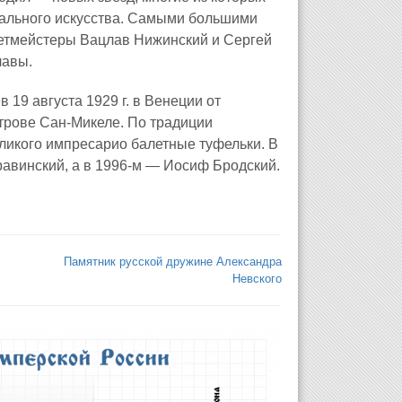
рального искусства. Самыми большими
летмейстеры Вацлав Нижинский и Сергей
лавы.
 19 августа 1929 г. в Венеции от
острове Сан-Микеле. По традиции
еликого импресарио балетные туфельки. В
равинский, а в 1996-м — Иосиф Бродский.
Памятник русской дружине Александра
Невского