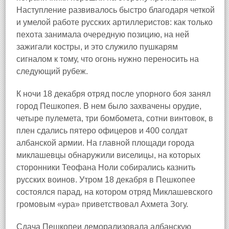
Наступление развивалось быстро благодаря четкой
и умелой работе русских артиллеристов: как только
пехота занимала очередную позицию, на ней
зажигали костры, и это служило пушкарям
сигналом к тому, что огонь нужно переносить на
следующий рубеж.
К ночи 18 декабря отряд после упорного боя занял
город Пешкопея. В нем было захвачены орудие,
четыре пулемета, три бомбомета, сотни винтовок, в
плен сдались пятеро офицеров и 400 солдат
албанской армии. На главной площади города
миклашевцы обнаружили виселицы, на которых
сторонники Теофана Ноли собирались казнить
русских воинов. Утром 18 декабря в Пешкопее
состоялся парад, на котором отряд Миклашевского
громовым «ура» приветствовал Ахмета Зогу.
Сдача Пешкопеи деморализовала албанскую