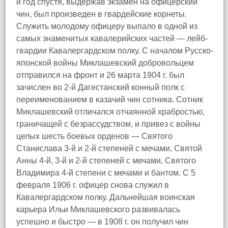
и год спустя, выдержав экзамен на офицерский
чин, был произведен в гвардейские корнеты.
Служить молодому офицеру выпало в одной из
самых знаменитых кавалерийских частей — лейб-
гвардии Кавалергардском полку. С началом Русско-
японской войны Миклашевский добровольцем
отправился на фронт и 26 марта 1904 г. был
зачислен во 2-й Дагестанский конный полк с
переименованием в казачий чин сотника. Сотник
Миклашевский отличался отчаянной храбростью,
граничащей с безрассудством, и привез с войны
целых шесть боевых орденов — Святого
Станислава 3-й и 2-й степеней с мечами, Святой
Анны 4-й, 3-й и 2-й степеней с мечами, Святого
Владимира 4-й степени с мечами и бантом. С 5
февраля 1906 г. офицер снова служил в
Кавалергардском полку. Дальнейшая воинская
карьера Ильи Миклашевского развивалась
успешно и быстро — в 1908 г. он получил чин