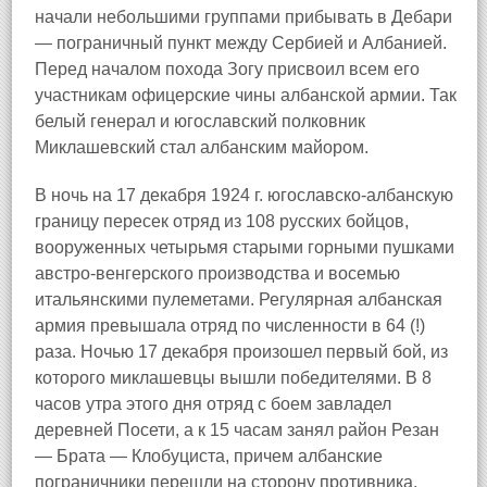
начали небольшими группами прибывать в Дебари
— пограничный пункт между Сербией и Албанией.
Перед началом похода Зогу присвоил всем его
участникам офицерские чины албанской армии. Так
белый генерал и югославский полковник
Миклашевский стал албанским майором.
В ночь на 17 декабря 1924 г. югославско-албанскую
границу пересек отряд из 108 русских бойцов,
вооруженных четырьмя старыми горными пушками
австро-венгерского производства и восемью
итальянскими пулеметами. Регулярная албанская
армия превышала отряд по численности в 64 (!)
раза. Ночью 17 декабря произошел первый бой, из
которого миклашевцы вышли победителями. В 8
часов утра этого дня отряд с боем завладел
деревней Посети, а к 15 часам занял район Резан
— Брата — Клобуциста, причем албанские
пограничники перешли на сторону противника.