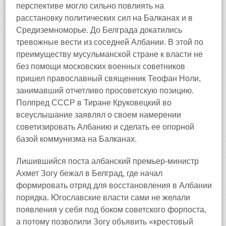
перспективе могло сильно повлиять на
расстановку политических сил на Балканах и в
Средиземноморье. До Белграда докатились
тревожные вести из соседней Албании. В этой по
преимуществу мусульманской стране к власти не
без помощи московских военных советников
пришел православный священник Теофан Ноли,
занимавший отчетливо просоветскую позицию.
Полпред СССР в Тиране Круковецкий во
всеуслышание заявлял о своем намерении
советизировать Албанию и сделать ее опорной
базой коммунизма на Балканах.
Лишившийся поста албанский премьер-министр
Ахмет Зогу бежал в Белград, где начал
формировать отряд для восстановления в Албании
порядка. Югославские власти сами не желали
появления у себя под боком советского форпоста,
а потому позволили Зогу объявить «крестовый