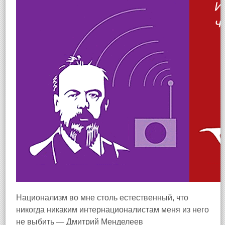
Национализм во мне столь естественный, что
никогда никаким интернационалистам меня из него
не выбить — Дмитрий Менделеев