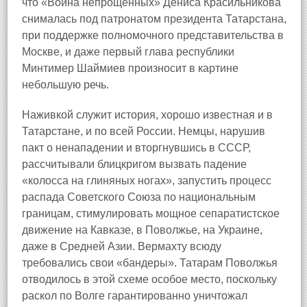
что «Война непрощенных» Дениса Красильникова
снималась под патронатом президента Татарстана,
при поддержке полномочного представительства в
Москве, и даже первый глава республики
Минтимер Шаймиев произносит в картине
небольшую речь.
Наживкой служит история, хорошо известная и в
Татарстане, и по всей России. Немцы, нарушив
пакт о ненападении и вторгнувшись в СССР,
рассчитывали блицкригом вызвать падение
«колосса на глиняных ногах», запустить процесс
распада Советского Союза по национальным
границам, стимулировать мощное сепаратистское
движение на Кавказе, в Поволжье, на Украине,
даже в Средней Азии. Вермахту всюду
требовались свои «бандеры». Татарам Поволжья
отводилось в этой схеме особое место, поскольку
раскол по Волге гарантированно уничтожал