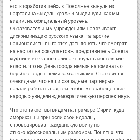
его «поработившей», в Поволжье вынули из
нафталина «Идель-Урал» и выдвинули, как мы
видим, на официальный уровень.
Образовательным учреждениям навязывают
дискриминацию русского языка, татарские
националисты пытаются дать понять, что смотрят
на нас как на «оккупантов», представитель Совета
муфтиев внезапно начинает поучать московские
власти, что на День города нельзя напоминать о
борьбе с ордынскими захватчиками. Становится
очевидным, что наши «западные партнеры»
начали работать над тем, чтобы «порабощенные
народы» увидели «демократическую перспективу».
Что это такое, мы видим на примере Сирии, куда
американцы принесли свои идеалы,
спровоцировав гражданскую войну по
этноконфессиональным разломам. Понятно, что
большинство граждан любой страны такого себе не