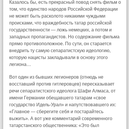
Казалось бы, есть прекрасный повод снять фильм о
том, что единство народов Российской Федерации
не может быть расколото никакими чуждыми
происками, что враждебность татар российской
государственности — ложь немецких, а потом и
западных пропагандистов. Но содержание фильма
прямо противоположное. По сути, он старается
внедрить ту самую сепаратистскую идеологию,
которую нацисты закладывали в основу этого
легиона…
Вот один из бывших легионеров (отнюдь не
восставший против гитлеровцев) пересказывает
речи сепаратистского идеолога Шафи Алмаса, от
имени Германии обещавшего татарам «свое
государство Идель-Урал» и напутствовавшего их:
«Главное — сберегите себя и постарайтесь
выжить». А вот уже комментарий современного
татарстанского общественника: «Это был