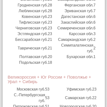
Гродненская губ.
28
Ферганская обл.
7
Люблинская губ.
28
Эриванская губ.
7
Ковенская губ.
23
Дагестанская обл.
6
Тифлисская губ.
23
Закаспийская обл.
6
Черниговская губ.
23
Семиреченская обл.
6
Эстляндская губ.
23
Карсская обл.
3
Бессарабская губ.
21
Самаркандская губ.
2
Семипалатинская
Таврическая губ.
21
2
губ.
Полтавская губ.
20
Бухарская обл.
1
Подольская губ.
18
Великороссия + Юг России + Поволжье +
Урал + Сибирь
Московская губ.
53
Уфимская губ.
23
С.-Петербургская
53
Самарская губ.
22
губ.
Петроковская губ.
51
Новгородская губ.
20