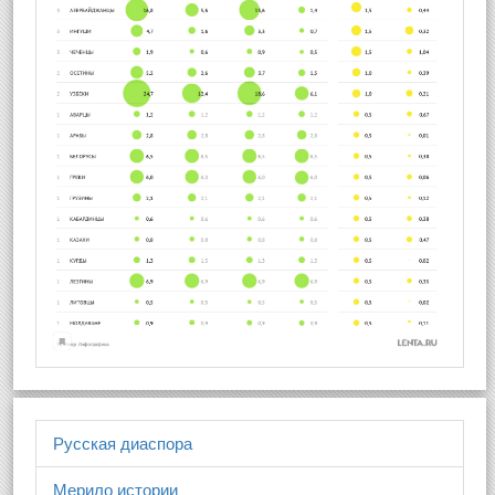
Русская диаспора
Мерило истории