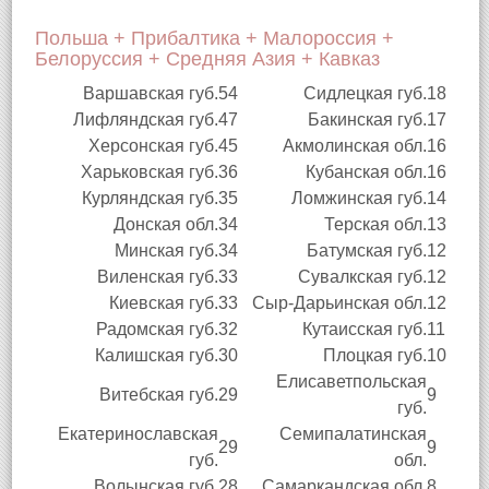
Польша + Прибалтика + Малороссия +
Белоруссия + Средняя Азия + Кавказ
Варшавская губ.
54
Сидлецкая губ.
18
Лифляндская губ.
47
Бакинская губ.
17
Херсонская губ.
45
Акмолинская обл.
16
Харьковская губ.
36
Кубанская обл.
16
Курляндская губ.
35
Ломжинская губ.
14
Донская обл.
34
Терская обл.
13
Минская губ.
34
Батумская губ.
12
Виленская губ.
33
Сувалкская губ.
12
Киевская губ.
33
Сыр-Дарьинская обл.
12
Радомская губ.
32
Кутаисская губ.
11
Калишская губ.
30
Плоцкая губ.
10
Елисаветпольская
Витебская губ.
29
9
губ.
Екатеринославская
Семипалатинская
29
9
губ.
обл.
Волынская губ.
28
Самаркандская обл.
8