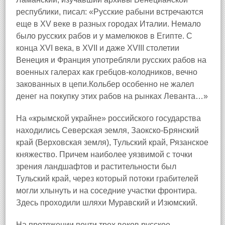
республики, писал: «Русские рабыни встречаются
еще в XV веке в разных городах Италии. Немало
было русских рабов и у мамелюков в Египте. С
конца XVI века, в XVII и даже XVIII столетии
Венеция и Франция употребляли русских рабов на
военных галерах как гребцов-колодников, вечно
закованных в цепи.Кольбер особенно не жалел
денег на покупку этих рабов на рынках Леванта…»
На «крымской украйне» российского государства
находились Северская земля, Заокско-Брянский
край (Верховская земля), Тульский край, Рязанское
княжество. Причем наиболее уязвимой с точки
зрения ландшафтов и растительности был
Тульский край, через который потоки грабителей
могли хлынуть и на соседние участки фронтира.
Здесь проходили шляхи Муравский и Изюмский.
На протяжении почти трех веков русское