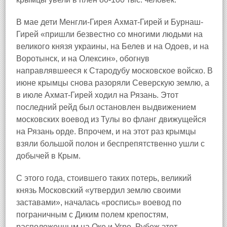
В мае дети Менгли-Гирея Ахмат-Гирей и Бурнаш-
Гирей «пришли безвестно со многими людьми на
великого князя украины, на Белев и на Одоев, и на
Воротынск, и на Олексин», обогнув
направлявшееся к Стародубу московское войско. В
июне крымцы снова разоряли Северскую землю, а
в июле Ахмат-Гирей ходил на Рязань. Этот
последний рейд был остановлен выдвижением
московских воевод из Тулы во фланг движущейся
на Рязань орде. Впрочем, и на этот раз крымцы
взяли большой полон и беспрепятственно ушли с
добычей в Крым.
С этого года, стоившего таких потерь, великий
князь Московский «утвердил землю своими
заставами», началась «роспись» воевод по
пограничным с Диким полем крепостям,
расположенным на Оке и Угре. Рубеж этот