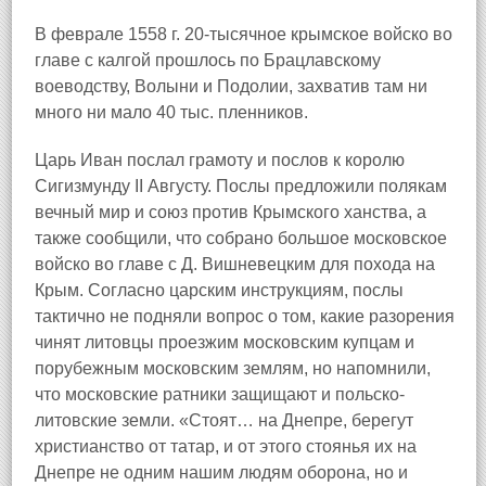
В феврале 1558 г. 20-тысячное крымское войско во
главе с калгой прошлось по Брацлавскому
воеводству, Волыни и Подолии, захватив там ни
много ни мало 40 тыс. пленников.
Царь Иван послал грамоту и послов к королю
Сигизмунду II Августу. Послы предложили полякам
вечный мир и союз против Крымского ханства, а
также сообщили, что собрано большое московское
войско во главе с Д. Вишневецким для похода на
Крым. Согласно царским инструкциям, послы
тактично не подняли вопрос о том, какие разорения
чинят литовцы проезжим московским купцам и
порубежным московским землям, но напомнили,
что московские ратники защищают и польско-
литовские земли. «Стоят… на Днепре, берегут
христианство от татар, и от этого стоянья их на
Днепре не одним нашим людям оборона, но и