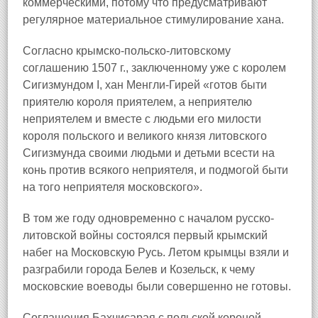
коммерческими, потому что предусматривают
регулярное материальное стимулирование хана.
Согласно крымско-польско-литовскому
соглашению 1507 г., заключенному уже с королем
Сигизмундом I, хан Менгли-Гирей «готов быти
приятелю короля приятелем, а неприятелю
неприятелем и вместе с людьми его милости
короля польского и великого князя литовского
Сигизмунда своими людьми и детьми всести на
конь против всякого неприятеля, и подмогой быти
на того неприятеля московского».
В том же году одновременно с началом русско-
литовской войны состоялся первый крымский
набег на Московскую Русь. Летом крымцы взяли и
разграбили города Белев и Козельск, к чему
московские воеводы были совершенно не готовы.
Соглашения Бахчисарая с польской короной,