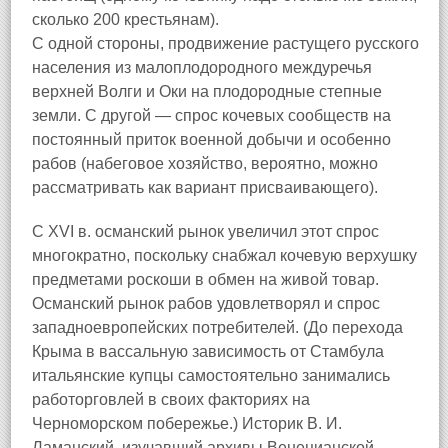
сколько 200 крестьянам).
С одной стороны, продвижение растущего русского
населения из малоплодородного междуречья
верхней Волги и Оки на плодородные степные
земли. С другой — спрос кочевых сообществ на
постоянный приток военной добычи и особенно
рабов (набеговое хозяйство, вероятно, можно
рассматривать как вариант присваивающего).
С XVI в. османский рынок увеличил этот спрос
многократно, поскольку снабжал кочевую верхушку
предметами роскоши в обмен на живой товар.
Османский рынок рабов удовлетворял и спрос
западноевропейских потребителей. (До перехода
Крыма в вассальную зависимость от Стамбула
итальянские купцы самостоятельно занимались
работорговлей в своих факториях на
Черноморском побережье.) Историк В. И.
Ламанский, изучавший архивы Венецианской