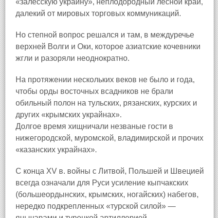
«залесскую украйну», неплодородный лесной край,
далекий от мировых торговых коммуникаций.
Но степной вопрос решался и там, в междуречье
верхней Волги и Оки, которое азиатские кочевники
жгли и разоряли неоднократно.
На протяжении нескольких веков не было и года,
чтобы орды восточных всадников не брали
обильный полон на тульских, рязанских, курских и
других «крымских украйнах».
Долгое время хищничали незваные гости в
нижегородской, муромской, владимирской и прочих
«казанских украйнах».
С конца XV в. войны с Литвой, Польшей и Швецией
всегда означали для Руси усиление кыпчакских
(большеордынских, крымских, ногайских) набегов,
нередко подкрепленных «турской силой» —
янычарами и турецкой артиллерией.