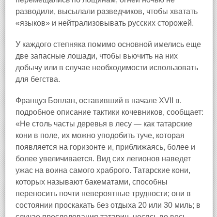
разводили, высылали разведчиков, чтобы хватать
«языков» и нейтрализовывать русских сторожей.
У каждого степняка помимо основной имелись еще
две запасные лошади, чтобы вьючить на них
добычу или в случае необходимости использовать
для бегства.
Француз Боплан, оставивший в начале XVII в.
подробное описание тактики кочевников, сообщает:
«Не столь часты деревья в лесу — как татарские
кони в поле, их можно уподобить туче, которая
появляется на горизонте и, приближаясь, более и
более увеличивается. Вид сих легионов наведет
ужас на воина самого храброго. Татарские кони,
которых называют бакематами, способны
переносить почти невероятные трудности; они в
состоянии проскакать без отдыха 20 или 30 миль; в
случае преследования татарин, несясь во весь