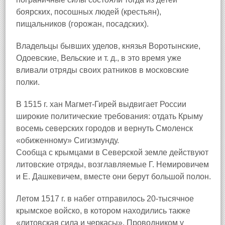
боярских, посошных людей (крестьян),
пищальников (горожан, посадских).
Владельцы бывших уделов, князья Воротынские,
Одоевские, Вельские и т. д., в это время уже
вливали отряды своих ратников в московские
полки.
В 1515 г. хан Магмет-Гирей выдвигает России
широкие политические требования: отдать Крыму
восемь северских городов и вернуть Смоленск
«обиженному» Сигизмунду.
Сообща с крымцами в Северской земле действуют
литовские отряды, возглавляемые Г. Немировичем
и Е. Дашкевичем, вместе они берут большой полон.
Летом 1517 г. в набег отправилось 20-тысячное
крымское войско, в котором находились также
«литовская сила и черкасы». Проводником у