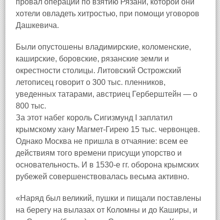
провал операции по взятию Рязани, которой они
хотели овладеть хитростью, при помощи уговоров
Дашкевича.
Были опустошены владимирские, коломенские,
каширские, боровские, рязанские земли и
окрестности столицы. Литовский Острожский
летописец говорит о 300 тыс. пленников,
уведенных татарами, австриец Герберштейн — о
800 тыс.
За этот набег король Сигизмунд I заплатил
крымскому хану Магмет-Гирею 15 тыс. червонцев.
Однако Москва не пришла в отчаяние: всем ее
действиям того времени присущи упорство и
основательность. И в 1530-е гг. оборона крымских
рубежей совершенствовалась весьма активно.
«Наряд был великий, пушки и пищали поставлены
на берегу на вылазах от Коломны и до Каширы, и