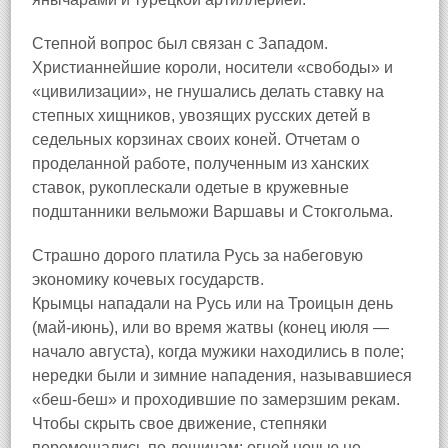
Степной вопрос был связан с Западом.
Христианнейшие короли, носители «свободы» и
«цивилизации», не гнушались делать ставку на
степных хищников, увозящих русских детей в
седельных корзинах своих коней. Отчетам о
проделанной работе, полученным из ханских
ставок, рукоплескали одетые в кружевные
подштанники вельможи Варшавы и Стокгольма.
Страшно дорого платила Русь за набеговую
экономику кочевых государств.
Крымцы нападали на Русь или на Троицын день
(май-июнь), или во время жатвы (конец июля —
начало августа), когда мужики находились в поле;
нередки были и зимние нападения, называвшиеся
«беш-беш» и проходившие по замерзшим рекам.
Чтобы скрыть свое движение, степняки
перемещались по лощинам; огней ночью не