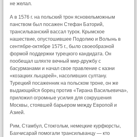
не желал.
А в 1576 г. на польский трон ясновельможным
панством был посажен Стефан Баторий,
трансильванский вассал турок. Крымское
нашествие, опустошившее Подолию и Волынь в
сентябре-октябре 1575 г., было своеобразной
формой поддержки турецкого кандидата. Он
пообещал шляхте вечный мир-дружбу с
басурманами и начал свое правление с казни
«козацких лыцарей», насоливших султану.
Турецкий посаженник на польском троне, он же
выдающийся борец против «Тирана Васильевича»,
приложил огромные усилия для сокрушения
Москвы, стоявшей барьером между Европой и
Азией.
Рим, Стамбул, Стокгольм, немецкие курфюрсты,
Бахчисарай помогали трансильванцу — кто