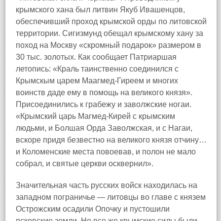
крымского хана был литвин Якуб Ивашенцов,
обеспечивший проход крымской орды по литовской
территории. Сигизмунд обещал крымскому хану за
поход на Москву «скромный подарок» размером в
30 тыс. золотых. Как сообщает Патриаршая
летопись: «Краль таинственно соединился с
Крымскым царем Маагмед-Гиреем и многих
воинств даде ему в помощь на великого князя».
Присоединились к грабежу и заволжские ногаи.
«Крымский царь Магмед-Кирей с крымским
людьми, и Болшая Орда Заволжская, и с Нагаи,
вскоре придя безвестно на великого князя отчину…
и Коломенские места повоевав, и полон не мало
собрал, и святые церкви осквернил».
Значительная часть русских войск находилась на
западном пограничье — литовцы во главе с князем
Острожским осадили Опочку и пустошили
псковские земли. Но все же крымские силы были