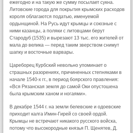
ежегодно и на такую же сумму посылает сукна.
Литовские города для покрытия крымских расходов
короля облагаются податью, именуемой
ордынщиной. На Русь идут крымцы и союзные с
ними казанцы, а поляки с литовцами берут
Стародуб (1535) и вырезают 13 тыс. его жителей от
мала до велика — перед таким зверством снимут
шапку и восточные варвары.
Цареборец Курбский невольно упоминает о
страшных разорениях, причиненных степняками в
начале 1540-х гг., в период боярского правления:
«Вся Рязанская земля до самой Оки опустошена
была крымским ханом и ногаями».
В декабре 1544 г. на земли белевские и одоевские
приходит калга Имин-Гирей со своей ордой.
Крымцы не встречают никакого русского войска,
потому что высокородные князья П. Щенятев, Д.