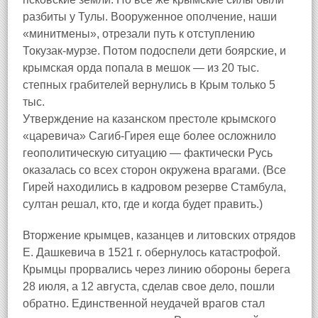
разбиты у Тулы. Вооруженное ополчение, наши
«минитмены», отрезали путь к отступлению
Токузак-мурзе. Потом подоспели дети боярские, и
крымская орда попала в мешок — из 20 тыс.
степных грабителей вернулись в Крым только 5
тыс.
Утверждение на казанском престоле крымского
«царевича» Сагиб-Гирея еще более осложнило
геополитическую ситуацию — фактически Русь
оказалась со всех сторон окружена врагами. (Все
Гирей находились в кадровом резерве Стамбула,
султан решал, кто, где и когда будет править.)
Вторжение крымцев, казанцев и литовских отрядов
Е. Дашкевича в 1521 г. обернулось катастрофой.
Крымцы прорвались через линию обороны берега
28 июля, а 12 августа, сделав свое дело, пошли
обратно. Единственной неудачей врагов стал