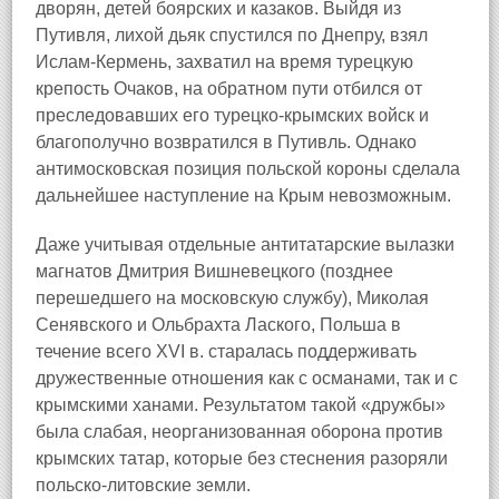
дворян, детей боярских и казаков. Выйдя из
Путивля, лихой дьяк спустился по Днепру, взял
Ислам-Кермень, захватил на время турецкую
крепость Очаков, на обратном пути отбился от
преследовавших его турецко-крымских войск и
благополучно возвратился в Путивль. Однако
антимосковская позиция польской короны сделала
дальнейшее наступление на Крым невозможным.
Даже учитывая отдельные антитатарские вылазки
магнатов Дмитрия Вишневецкого (позднее
перешедшего на московскую службу), Миколая
Сенявского и Ольбрахта Лаского, Польша в
течение всего XVI в. старалась поддерживать
дружественные отношения как с османами, так и с
крымскими ханами. Результатом такой «дружбы»
была слабая, неорганизованная оборона против
крымских татар, которые без стеснения разоряли
польско-литовские земли.