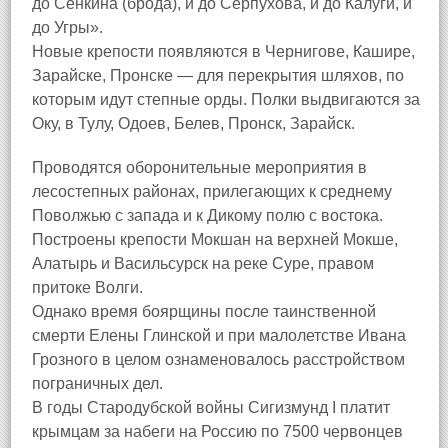
до Сенкина (брода), и до Серпухова, и до Калуги, и
до Угры».
Новые крепости появляются в Чернигове, Кашире,
Зарайске, Пронске — для перекрытия шляхов, по
которым идут степные орды. Полки выдвигаются за
Оку, в Тулу, Одоев, Белев, Пронск, Зарайск.
Проводятся оборонительные мероприятия в
лесостепных районах, прилегающих к среднему
Поволжью с запада и к Дикому полю с востока.
Построены крепости Мокшан на верхней Мокше,
Алатырь и Васильсурск на реке Суре, правом
притоке Волги.
Однако время боярщины после таинственной
смерти Елены Глинской и при малолетстве Ивана
Грозного в целом ознаменовалось расстройством
пограничных дел.
В годы Стародубской войны Сигизмунд I платит
крымцам за набеги на Россию по 7500 червонцев