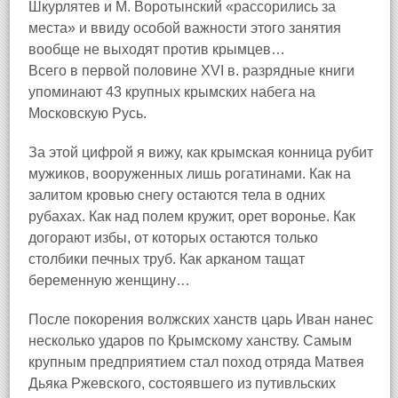
Шкурлятев и М. Воротынский «рассорились за
места» и ввиду особой важности этого занятия
вообще не выходят против крымцев…
Всего в первой половине XVI в. разрядные книги
упоминают 43 крупных крымских набега на
Московскую Русь.
За этой цифрой я вижу, как крымская конница рубит
мужиков, вооруженных лишь рогатинами. Как на
залитом кровью снегу остаются тела в одних
рубахах. Как над полем кружит, орет воронье. Как
догорают избы, от которых остаются только
столбики печных труб. Как арканом тащат
беременную женщину…
После покорения волжских ханств царь Иван нанес
несколько ударов по Крымскому ханству. Самым
крупным предприятием стал поход отряда Матвея
Дьяка Ржевского, состоявшего из путивльских