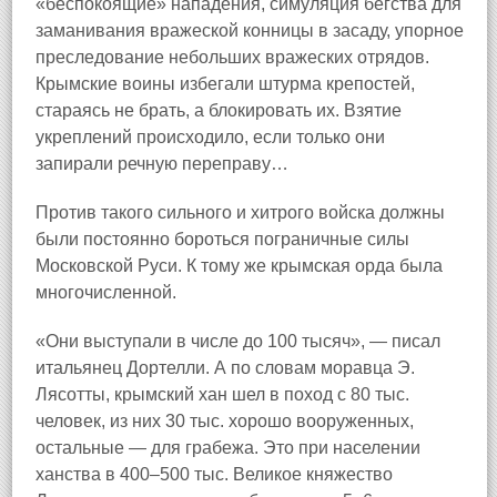
«беспокоящие» нападения, симуляция бегства для
заманивания вражеской конницы в засаду, упорное
преследование небольших вражеских отрядов.
Крымские воины избегали штурма крепостей,
стараясь не брать, а блокировать их. Взятие
укреплений происходило, если только они
запирали речную переправу…
Против такого сильного и хитрого войска должны
были постоянно бороться пограничные силы
Московской Руси. К тому же крымская орда была
многочисленной.
«Они выступали в числе до 100 тысяч», — писал
итальянец Дортелли. А по словам моравца Э.
Лясотты, крымский хан шел в поход с 80 тыс.
человек, из них 30 тыс. хорошо вооруженных,
остальные — для грабежа. Это при населении
ханства в 400–500 тыс. Великое княжество