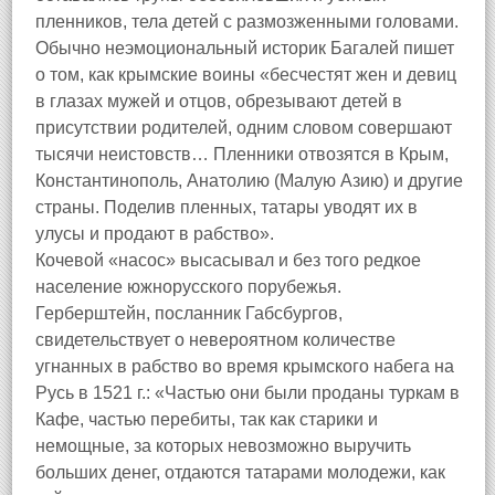
пленников, тела детей с размозженными головами.
Обычно неэмоциональный историк Багалей пишет
о том, как крымские воины «бесчестят жен и девиц
в глазах мужей и отцов, обрезывают детей в
присутствии родителей, одним словом совершают
тысячи неистовств… Пленники отвозятся в Крым,
Константинополь, Анатолию (Малую Азию) и другие
страны. Поделив пленных, татары уводят их в
улусы и продают в рабство».
Кочевой «насос» высасывал и без того редкое
население южнорусского порубежья.
Герберштейн, посланник Габсбургов,
свидетельствует о невероятном количестве
угнанных в рабство во время крымского набега на
Русь в 1521 г.: «Частью они были проданы туркам в
Кафе, частью перебиты, так как старики и
немощные, за которых невозможно выручить
больших денег, отдаются татарами молодежи, как