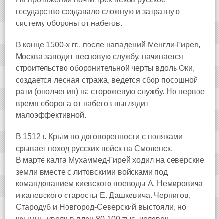
государство создавало сложную и затратную
систему обороны от набегов.
В конце 1500-х гг., после нападений Менгли-Гирея,
Москва заводит весновую службу, начинается
строительство оборонительной черты вдоль Оки,
создается лесная стража, ведется сбор посошной
рати (ополчения) на сторожевую службу. Но первое
время оборона от набегов выглядит
малоэффективной.
В 1512 г. Крым по договоренности с поляками
срывает поход русских войск на Смоленск.
В марте калга Мухаммед-Гирей ходил на северские
земли вместе с литовскими войсками под
командованием киевского воеводы А. Немировича
и каневского старосты Е. Дашкевича. Чернигов,
Стародуб и Новгород-Северский выстояли, но
крымцы увели в плен 80-100 тыс. человек.