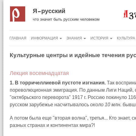
Я русский
что значит быть русским человеком
ГЛАВНАЯ
ИНФОРМАЦИЯ
ЗНАНИЯ
ИСТОРИЯ
КУЛЬТУРА
Культурные центры и идейные течения ру
Лекция восемнадцатая
1. В торричеллиевой пустоте изгнания.
Так восприн
пореволюционная эмиграция. По данным Лиги Наций, о
"октябрьского переворота" 1917 г. Россию покинуло 1160 
русском зарубежье насчитывалось
около 10 млн.
бывши
А потом была еще "вторая волна", третья... Кто знает,
разных странах и континентах мира?!