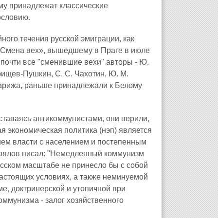
нему принадлежат классические
ословию.
ного течения русской эмиграции, как
 «Смена вех», вышедшему в Праге в июле
 почти все "сменившие вехи" авторы - Ю.
брищев-Пушкин, С. С. Чахотин, Ю. М.
Парижа, раньше принадлежали к Белому
ставаясь антикоммунистами, они верили,
ая экономическая политика (нэп) является
ем власти с населением и постепенным
трялов писал: "Немедленный коммунизм
усском масштабе не принесло бы с собой
настоящих условиях, а также неминуемой
ме, доктринерской и утопичной при
оммунизма - залог хозяйственного