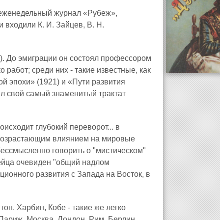
 еженедельный журнал «Рубеж»,
 входили К. И. Зайцев, B. Н.
). До эмиграции он состоял профессором
 работ; среди них - такие известные, как
й эпохи» (1921) и «Пути развития
ал свой самый знаменитый трактат
оисходит глубокий переворот... в
 возрастающим влиянием на мировые
 бессмысленно говорить о "мистическом"
пейца очевиден "общий надлом
ионного развития с Запада на Восток, в
тон, Харбин, Кобе - такие же легко
Париж, Москва, Лондон, Рим, Берлин,