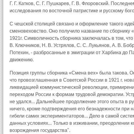
Г. Г. Катков, С. Г. Пушкарев, Г. В. Флоровский. Послед
исследования по восточной патристике и русскому бог
С чешской столицей связано и оформление такого идей
сменовеховство. Оно получило название по сборнику
1921г. Символичность сборника заключалась в том, что
В. Ключников, Н. В. Устрялов, С. С. Лукьянов, А. В. Бо
Потехин, - разбросанные в эмиграции от Харбина до 
движению.
Позиция группы сборника «Смена вех» была такова. О
что провозглашенная в Советской России в 1921 г. нов
ликвидацией коммунистической революции, примирени
переходом России к формам трудовой демократии. Ус
не удался... Дальнейшее продолжение этого опыта в р
ничего, кроме подтверждения его безнадежности при 
гибели самих экспериментаторов... Дело в самой систе
данных условиях... Только в изживании, преодолении к
возрождения государства".