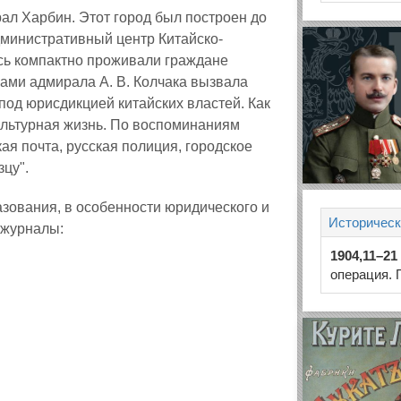
ал Харбин. Этот город был построен до
министративный центр Китайско-
есь компактно проживали граждане
ами адмирала A. В. Колчака вызвала
под юрисдикцией китайских властей. Как
культурная жизнь. По воспоминаниям
ая почта, русская полиция, городское
цу".
зования, в особенности юридического и
Историческ
 журналы:
1904,11–21
операция. 