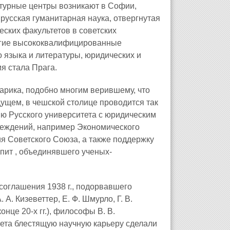
льтурные центры возникают в Софии,
русская гуманитарная наука, отвергнутая
ских факультетов в советских
огие высококвалифицированные
о языка и литературы, юридических и
я стала Прага.
арика, подобно многим верившему, что
ущем, в чешской столице проводится так
ию Русского университета с юридическим
реждений, например Экономического
ия Советского Союза, а также поддержку
апит , объединявшего ученых-
соглашения 1938 г., подорвавшего
А. Кизеветтер, Е. Ф. Шмурло, Г. В.
нце 20-х гг.), философы В. В.
итета блестящую научную карьеру сделали