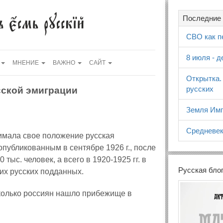
Последние 
СВО как п
8 июля - 
МНЕНИЕ
ВАЖНО
САЙТ
Открытка.
русских
сской эмиграции
Земля Имп
Средневек
имала свое положение русская
публикованным в сентябре 1926 г., после
тыс. человек, а всего в 1920-1925 гг. в
Русская бло
х русских подданных.
 сколько россиян нашло прибежище в