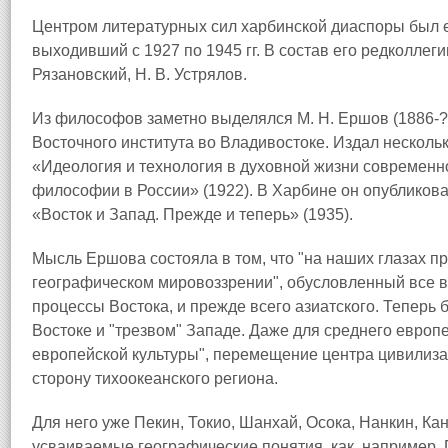
Центром литературных сил харбинской диаспоры был
выходивший с 1927 по 1945 гг. В состав его редколлегии
Рязановский, Н. В. Устрялов.
Из философов заметно выделялся М. Н. Ершов (1886-?
Восточного института во Владивостоке. Издал несколько
«Идеология и технология в духовной жизни современно
философии в России» (1922). В Харбине он опубликов
«Восток и Запад. Прежде и теперь» (1935).
Мысль Ершова состояла в том, что "на наших глазах пр
географическом мировоззрении", обусловленный все
процессы Востока, и прежде всего азиатского. Теперь
Востоке и "трезвом" Западе. Даже для среднего евро
европейской культуры", перемещение центра цивилизац
сторону тихоокеанского региона.
Для него уже Пекин, Токио, Шанхай, Осока, Нанкин, Кан
усваиваемые географические понятия, как, например, 