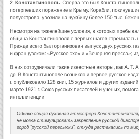
2. Константинополь.
Сперва это был Константинополь
потерпевших поражение в Крыму. Корабли, покинувшие
полуострова, увозили на чужбину более 150 тыс. бежен
Несмотря на тяжелейшие условия, в которых пребывал
община Константинополя с первых шагов стремилась 
Прежде всего был организован выпуск двух русских газ
и французском: «Русское эхо» и «Вечерняя пресса»; 
В них сотрудничали такие известные авторы, как А. Т. А
др. В Константинополе возникло и первое русское изда
г. опубликовало 128 книг, 15 журналов и других издан
марте 1921 г. Союз русских писателей и ученых, помо
интеллигенции.
Однако общая духовная атмосфера Константинополя
не могла стимулировать закрепление русской диаспоры
город "русской пересылки", откуда растекались по ми