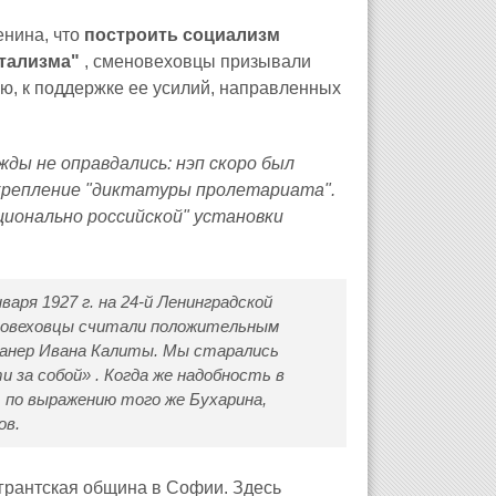
енина, что
построить социализм
тализма"
, сменовеховцы призывали
ю, к поддержке ее усилий, направленных
жды не оправдались: нэп скоро был
 укрепление "диктатуры пролетариата".
ционально российской" установки
варя 1927 г. на 24-й Ленинградской
еновеховцы считали положительным
манер Ивана Калиты. Мы старались
 за собой» . Когда же надобность в
, по выражению того же Бухарина,
ов.
грантская община в Софии. Здесь