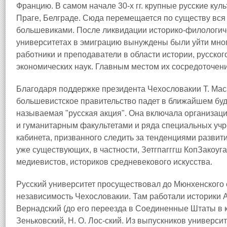
Францию. В самом начале 30-х гг. крупные русские ку
Праге, Белграде. Сюда перемещается по существу вся 
большевиками. После ликвидации историко-филологиче
университетах в эмиграцию вынуждены были уйти мн
работники и преподаватели в области истории, русског
экономических наук. Главным местом их сосредоточени
Благодаря поддержке президента Чехословакии Т. Мас
большевистское правительство падет в ближайшем буд
называемая "русская акция". Она включала организац
и гуманитарным факультетами и ряда специальных уч
кабинета, призванного следить за тенденциями развит
уже существующих, в частности, Зетгпагггш КопЗакоуг
медиевистов, историков средневекового искусства.
Русский университет просуществовал до Мюнхенского 
независимость Чехословакии. Там работали историки А. 
Вернадский (до его переезда в Соединенные Штаты в ко
Зеньковский, Н. О. Лос-ский. Из выпускников универс