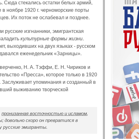
. Сюда стекались остатки белых армий,
 в ноябре 1920 г. черноморские порты
цев. Их поток не ослабевал и позднее.
и русские изгнанники, эмигрантская
наладить
культурные формы жизни
.
ет, выходивших на двух языках - русском
издавался еженедельник «Зарницы».
верченко, Н. А. Тэффи, Е. Н. Чириков и
тельство «Пресса», которое только в 1920
ий. Заслуживает упоминания и созданный в
гавший выживанию творческой
,
пронизанная восточностью и исламом
,
; довольно скоро он превратился в
ру русские эмигранты.