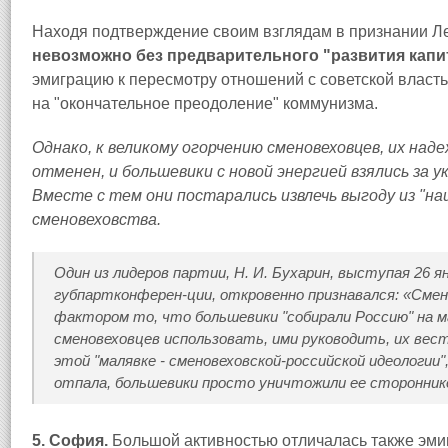
Находя подтверждение своим взглядам в признании Л
невозможно без предварительного "развития капи
эмиграцию к пересмотру отношений с советской власть
на "окончательное преодоление" коммунизма.
Однако, к великому огорчению сменовеховцев, их наде
отменен, и большевики с новой энергией взялись за
Вместе с тем они постарались извлечь выгоду из "на
сменовеховства.
Один из лидеров партии, Н. И. Бухарин, выступая 26 ян
губпартконферен-ции, откровенно признавался: «См
фактором то, что большевики "собирали Россию" на 
сменовеховцев использовать, ими руководить, их вести
этой "малявке - сменовеховской-российской идеологии"
отпала, большевики просто уничтожили ее сторонник
5. София.
Большой активностью отличалась также эми