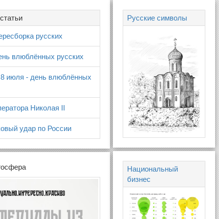
статьи
Русские символы
ересборка русских
день влюблённых русских
 8 июля - день влюблённых
ератора Николая II
овый удар по России
госфера
Национальный
бизнес