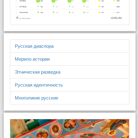
Русская диаспора
Мерило истории
Этническая разведка
Русская идентичность
Многоликие русские