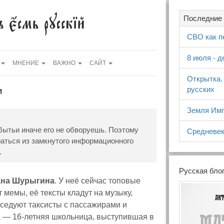
Последние 
СВО как п
8 июля - 
МНЕНИЕ
ВАЖНО
САЙТ
Открытка.
русских
и
Земля Имп
бытьи иначе его не обворуешь. Поэтому
Средневек
раться из замкнутого информационного
.
Русская бло
ана Шурыгина
. У неё сейчас топовые
 мемы, её тексты кладут на музыку,
седуют таксисты с пассажирами и
на — 16-летняя школьница, выступившая в