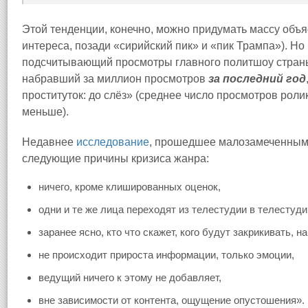
Этой тенденции, конечно, можно придумать массу объя
интереса, позади «сирийский пик» и «пик Трампа»). Но
подсчитывающий просмотры главного политшоу страны
набравший за миллион просмотров
за последний год
проституток: до слёз» (среднее число просмотров рол
меньше).
Недавнее
исследование
, прошедшее малозамеченным,
следующие причины кризиса жанра:
ничего, кроме клишированных оценок,
одни и те же лица переходят из телестудии в телестуди
заранее ясно, кто что скажет, кого будут закрикивать, на
не происходит прироста информации, только эмоции,
ведущий ничего к этому не добавляет,
вне зависимости от контента, ощущение опустошения».