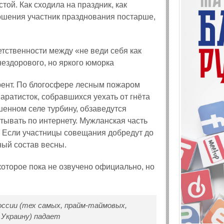
той. Как сходила на праздник, как
ношения участник празднования постарше,
етственности между «не веди себя как
нездорового, но яркого юморка
рент. По блогосфере лесным пожаром
аратисток, собравшихся уехать от гнёта
шенном селе турбину, обзаведутся
тывать по интернету. Мужланская часть
е. Если участницы совещания добредут до
ый состав весны.
 которое пока не озвучено официально, но
ссии (тех самых, прайм-таймовых,
 Украину) падает