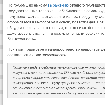
По грубому, но ёмкому
выражению
сетевого публицист
государственные топовые — обабиваются в самом худш
полушёпот «слышь а знаешь что манька про дуньку сказа
оформляется в инфоповод и основу повестки дня. Вот 
обсудим какие у нас отношения, только никакой конкрет
даже уровень страны — и результат в части реакции то
безысходность».
При этом праймовое медиапространство напрочь лише
составляющей, как
проектность.
Политика ведь в действительном смысле — это прикл
лозунгов и летящие стаканы. Однако проблемы сверх
«национализации» сельского хозяйства, развития тра
демографии и создания будущих рабочих мест — не то
отношению к «что там сказал Трамп/Порошенко», — н
как проблемы центральными как бы органами массовог