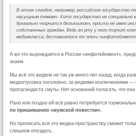
В итоге сегодня, например, российское государство п
насущным темам». Хотя государство не специально 
буквально «корчится безъязыкое», просто не имея ин
собственных граждан. Ведь во рту у него торчит кляп
медиакласса, доставшегося от эпохи «инфотейнмент
А во что вырождается в России «инфотейнмент», пре
знаем
Мы всё это видели не так уж много лет назад, когда ра
медиатусовка поголовно, за редкими исключениями — 
пропагандиста смуты. Нет оснований полагать, что она
Рано или поздно ей всё равно потребуется гормональна
по пришиванию «мужской повестки»
.
Но прописать всё это медиа-пространству сможет толь
слишком опоздать.