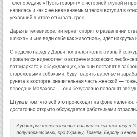
телепередаче «Пусть говорят» с историей глупой и прос
напилась и как с её невменяемым телом вступил в от
уехавший в итоге отбывать срок.
Дарья в телевизоре, интернет спорит о разделении отв
шлюха» и «не веди себя как животное», идёт накрутка 
С неделю назад у Дарьи появился коллективный конку
прокатился видеоотчёт о встрече московских лесбо-сеп
патриархата и обсуждающих, как они поставят в забро
сторожевыми собаками, будут варить варенье и зараба
рунета в восторге, значительная часть женской — тож
передачи Малахова — они безусловно пополнят звёздн
Штука в том, что всё это происходит на фоне явления,
достаточно открыто обсуждается работниками отрасли.
Аудитория телевизионных политических ток-шоу в Ро
полуторачасовых, про Украину, Трампа, Европу и вновь