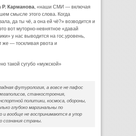
а
Р. Карманова
, «наши СМИ — включая
ем смысле этого слова. Когда
ла, да ты чё, а она ей чё?» возводится и
это вот муторно-невнятное «давай
ики» у нас выводится на гос.уровень,
т же — тоскливая рвота и
но такой сугубо «мужской»
адная футурология, а вовсе не пафос
мегаполисов, станкостроения,
нспортной политики, космоса, обороны,
лько глубоко маргинальны по
о и вообще не воспринимаются в упор
о сознания страны.