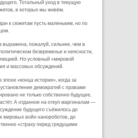
удущего. Тотальный уход в текущую
жетов, в которых мы живём.
ан к сюжетам пусть маленьким, но по
цом.
а выражена, пожалуй, сильнее, чем в
политическом безвременье и неясности,
волюцией. Но условный «мировой
ия и массовых обсуждений.
эпохи «конца истории», когда за
установление демократий с правами
ировано не только собственно будущее,
растёт. А отданное на откуп маргиналам —
бсуждение будущего съёжилось до
ых мировых войн нанороботов, до
ственно «страху перед грядущими