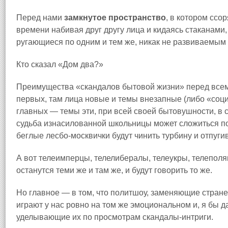
Перед нами
замкнутое пространство
, в котором ссо
времени набивая друг другу лица и кидаясь стаканами,
ругающиеся по одним и тем же, никак не развиваемым
Кто сказал «Дом два?»
Преимущества «скандалов бытовой жизни» перед всем
первых, там лица новые и темы внезапные (либо «социа
главных — темы эти, при всей своей бытовушности, в с
судьба изнасилованной школьницы может сложиться по-
беглые лесбо-москвички будут чинить турбину и отпугив
А вот телеимперцы, телелибералы, телеукры, телеполя
останутся теми же и там же, и будут говорить то же.
Но главное — в том, что политшоу, заменяющие стране
играют у нас ровно на том же эмоциональном и, я бы д
уделывающие их по просмотрам скандалы-интриги.