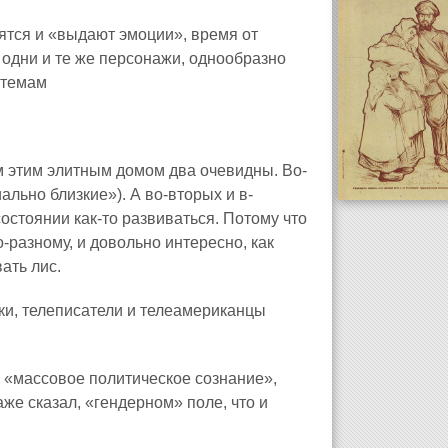
рятся и «выдают эмоции», время от
 одни и те же персонажи, однообразно
 темам
 этим элитным домом два очевидны. Во-
льно близкие»). А во-вторых и в-
остоянии как-то развиваться. Потому что
разному, и довольно интересно, как
ать лис.
ки, телеписатели и телеамериканцы
 «массовое политическое сознание»,
аже сказал, «гендерном» поле, что и