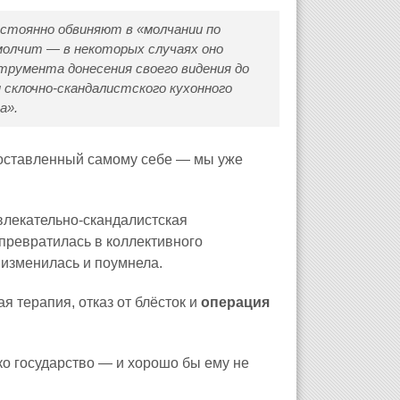
остоянно обвиняют в «молчании по
молчит — в некоторых случаях оно
струмента донесения своего видения до
 склочно-скандалистского кухонного
а».
доставленный самому себе — мы уже
звлекательно-скандалистская
превратилась в коллективного
 изменилась и поумнела.
я терапия, отказ от блёсток и
операция
ко государство — и хорошо бы ему не