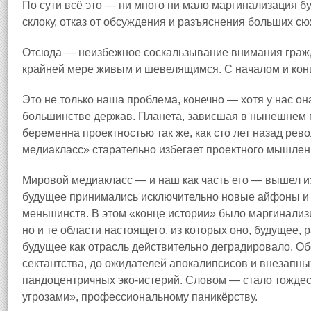
По сути всё это — ни много ни мало маргинализация б
склоку, отказ от обсуждения и разъяснения больших сю
Отсюда — неизбежное соскальзывание внимания гражд
крайней мере живым и шевелящимся. С началом и кон
Это не только наша проблема, конечно — хотя у нас он
большинстве держав. Планета, зависшая в нынешнем 
беременна проектностью так же, как сто лет назад ре
медиакласс» старательно избегает проектного мышлен
Мировой медиакласс — и наш как часть его — вышел из 
будущее принимались исключительно новые айфоны и 
меньшинств. В этом «конце истории» было маргинализ
но и те области настоящего, из которых оно, будущее, 
будущее как отрасль действительно деградировало. О
сектантства, до ожидателей апокалипсисов и внезапн
пандоцентричных эко-истерий. Словом — стало тожде
угрозами», профессиональному паникёрству.