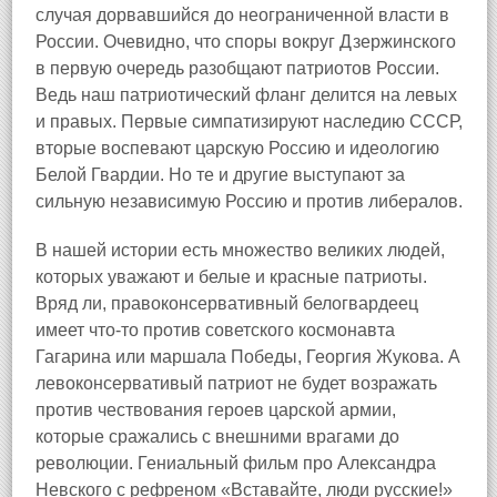
случая дорвавшийся до неограниченной власти в
России. Очевидно, что споры вокруг Дзержинского
в первую очередь разобщают патриотов России.
Ведь наш патриотический фланг делится на левых
и правых. Первые симпатизируют наследию СССР,
вторые воспевают царскую Россию и идеологию
Белой Гвардии. Но те и другие выступают за
сильную независимую Россию и против либералов.
В нашей истории есть множество великих людей,
которых уважают и белые и красные патриоты.
Вряд ли, правоконсервативный белогвардеец
имеет что-то против советского космонавта
Гагарина или маршала Победы, Георгия Жукова. А
левоконсервативый патриот не будет возражать
против чествования героев царской армии,
которые сражались с внешними врагами до
революции. Гениальный фильм про Александра
Невского с рефреном «Вставайте, люди русские!»