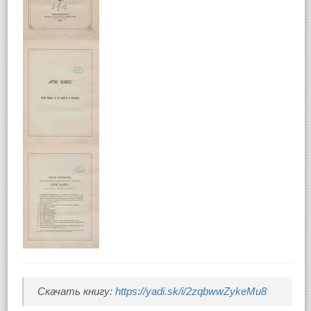
Basic panel example
Скачать книгу:
https://yadi.sk/i/2zqbwwZykeMu8