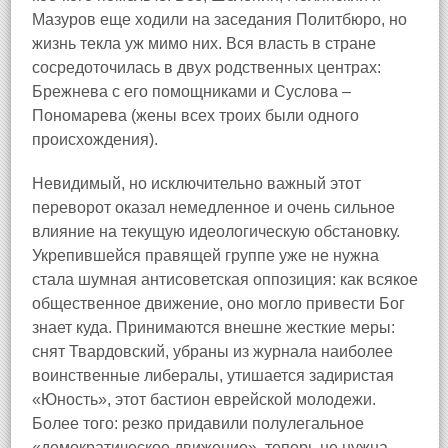
Мазуров еще ходили на заседания Политбюро, но
жизнь текла уж мимо них. Вся власть в стране
сосредоточилась в двух родственных центрах:
Брежнева с его помощниками и Суслова –
Пономарева (жены всех троих были одного
происхождения).
Невидимый, но исключительно важный этот
переворот оказал немедленное и очень сильное
влияние на текущую идеологическую обстановку.
Укрепившейся правящей группе уже не нужна
стала шумная антисоветская оппозиция: как всякое
общественное движение, оно могло привести Бог
знает куда. Принимаются внешне жесткие меры:
снят Твардовский, убраны из журнала наиболее
воинственные либералы, утишается задиристая
«Юность», этот бастион еврейской молодежи.
Более того: резко придавили полулегальное
«демократическое движение», теперь не нужна