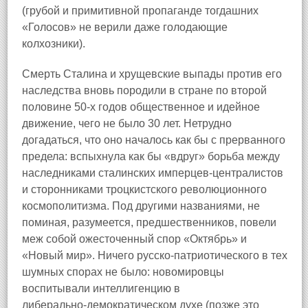
(грубой и примитивной пропаганде тогдашних
«Голосов» не верили даже голодающие
колхозники).
Смерть Сталина и хрущевские выпады против его
наследства вновь породили в стране по второй
половине 50‑х годов общественное и идейное
движение, чего не было 30 лет. Нетрудно
догадаться, что оно началось как бы с прерванного
предела: вспыхнула как бы «вдруг» борьба между
наследниками сталинских имперцев‑централистов
и сторонниками троцкистского революционного
космополитизма. Под другими названиями, не
поминая, разумеется, предшественников, повели
меж собой ожесточенный спор «Октябрь» и
«Новый мир». Ничего русско‑патриотического в тех
шумных спорах не было: новомировцы
воспитывали интеллигенцию в
либерально‑демократическом духе (позже это