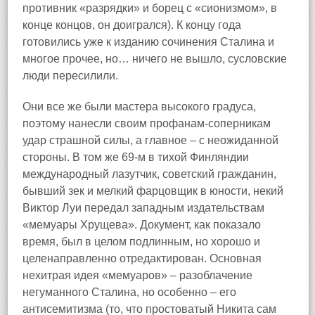
противник «разрядки» и борец с «сионизмом», в
конце концов, он доигрался). К концу года
готовились уже к изданию сочинения Сталина и
многое прочее, но… ничего не вышло, сусловские
люди пересилили.
Они все же были мастера высокого градуса,
поэтому нанесли своим профанам‑соперникам
удар страшной силы, а главное – с неожиданной
стороны. В том же 69‑м в тихой Финляндии
международный лазутчик, советский гражданин,
бывший зек и мелкий фарцовщик в юности, некий
Виктор Луи передал западным издательствам
«мемуары Хрущева». Документ, как показало
время, был в целом подлинным, но хорошо и
целенаправленно отредактирован. Основная
нехитрая идея «мемуаров» – разоблачение
негуманного Сталина, но особенно – его
антисемитизма (то, что простоватый Никита сам