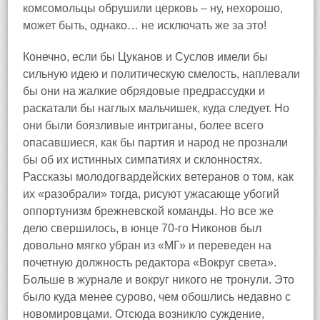
комсомольцы обрушили церковь – ну, нехорошо,
может быть, однако… не исключать же за это!
Конечно, если бы Цуканов и Суслов имели бы
сильную идею и политическую смелость, наплевали
бы они на жалкие обрядовые предрассудки и
раскатали бы наглых мальчишек, куда следует. Но
они были боязливые интриганы, более всего
опасавшиеся, как бы партия и народ не прознали
бы об их истинных симпатиях и склонностях.
Рассказы молодогвардейских ветеранов о том, как
их «разобрали» тогда, рисуют ужасающе убогий
оппортунизм брежневской команды. Но все же
дело свершилось, в юнце 70‑го Никонов был
довольно мягко убран из «МГ» и переведен на
почетную должность редактора «Вокруг света».
Больше в журнале и вокруг никого не тронули. Это
было куда менее сурово, чем обошлись недавно с
новомировцами. Отсюда возникло суждение,