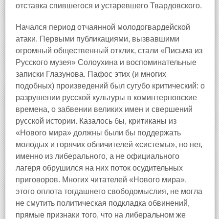
отставка спившегося и устаревшего Твардовского.
Начался период отчаянной молодогвардейской
атаки. Первыми публикациями, вызвавшими
огромный общественный отклик, стали «Письма из
Русского музея» Солоухина и воспоминательные
записки Глазунова. Пафос этих (и многих
подобных) произведений был сугубо критический: о
разрушении русской культуры в коминтерновские
времена, о забвении великих имен и свершений
русской истории. Казалось бы, критиканы из
«Нового мира» должны были бы поддержать
молодых и горячих обличителей «системы», но нет,
именно из либерального, а не официального
лагеря обрушился на них поток осудительных
приговоров. Многих читателей «Нового мира»,
этого оплота тогдашнего свободомыслия, не могла
не смутить политическая подкладка обвинений,
прямые признаки того, что на либеральном же