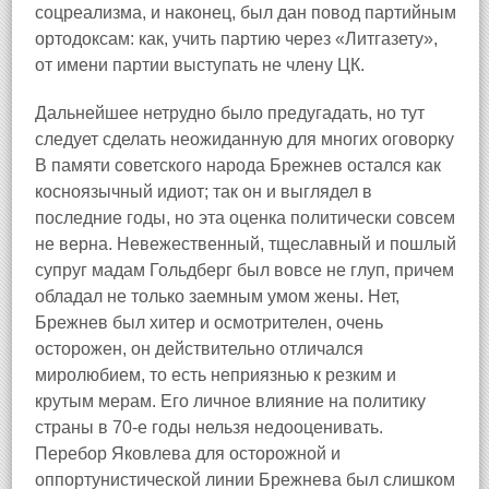
соцреализма, и наконец, был дан повод партийным
ортодоксам: как, учить партию через «Литгазету»,
от имени партии выступать не члену ЦК.
Дальнейшее нетрудно было предугадать, но тут
следует сделать неожиданную для многих оговорку
В памяти советского народа Брежнев остался как
косноязычный идиот; так он и выглядел в
последние годы, но эта оценка политически совсем
не верна. Невежественный, тщеславный и пошлый
супруг мадам Гольдберг был вовсе не глуп, причем
обладал не только заемным умом жены. Нет,
Брежнев был хитер и осмотрителен, очень
осторожен, он действительно отличался
миролюбием, то есть неприязнью к резким и
крутым мерам. Его личное влияние на политику
страны в 70‑е годы нельзя недооценивать.
Перебор Яковлева для осторожной и
оппортунистической линии Брежнева был слишком