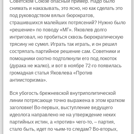
Советском Союзе опасный пример. Надо было
снимать и наказывать, это ясно, но как сделать это
под руководством вялых бюрократов,
страшившихся малейших потрясений? Нужно было
«решение» по поводу «МГ». Яковлев долго
интриговал, но пробиться сквозь бюрократическую
трясину не сумел. Играть так играть, и он решил
состряпать партийное решение сам. Советники и
помощники охотно подтолкнули его под локоток
(дурака не жалко), и вот в ноябре 72‑го появилась
громадная статья Яковлева «Против
антиисторизма».
Вся убогость брежневской внутриполитической
линии потрясающе точно выражена в этом кратком
заголовке! Во‑первых, выступление ведущего
идеолога направлено не на утверждение неких
партийных истин, а «против» чего‑то, – партия,
стало быть, идет по чьим‑то следам? Во‑вторых,