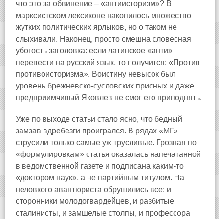
что это за обвинение – «антиисторизм»? В
марксистском лексиконе накопилось множество
жутких политических ярлыков, но о таком не
слыхивали. Наконец, просто смешна словесная
убогость заголовка: если латинское «анти»
перевести на русский язык, то получится: «Против
противоисторизма». Воистину невысок был
уровень брежневско‑сусловских присных и даже
предприимчивый Яковлев не смог его приподнять.
Уже по выходе статьи стало ясно, что бедный
замзав вдребезги проигрался. В рядах «МГ»
струсили только самые уж трусливые. Грозная по
«формулировкам» статья оказалась напечатанной
в ведомственной газете и подписана каким‑то
«доктором наук», а не партийным титулом. На
неловкого авантюриста обрушились все: и
сторонники молодогвардейцев, и разбитые
сталинисты, и замшелые столпы, и профессора