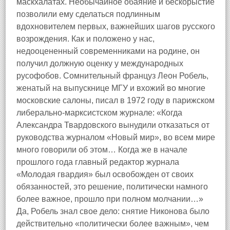
маскхалатах. Необычайное обаяние и бескорыстие
позволили ему сделаться подлинным
вдохновителем первых, важнейших шагов русского
возрождения. Как и положено у нас,
недооцененный современниками на родине, он
получил должную оценку у международных
русофобов. Сомнительный француз Леон Робель,
женатый на выпускнице МГУ и вхожий во многие
московские салоны, писал в 1972 году в парижском
либерально‑марксистском журнале: «Когда
Александра Твардовского вынудили отказаться от
руководства журналом «Новый мир», во всем мире
много говорили об этом… Когда же в начале
прошлого года главный редактор журнала
«Молодая гвардия» был освобожден от своих
обязанностей, это решение, политически намного
более важное, прошло при полном молчании…»
Да, Робель знал свое дело: снятие Никонова было
действительно «политически более важным», чем