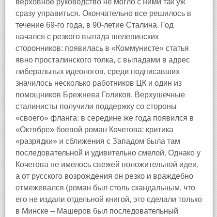
верховное руководство не могло с ними так уж
сразу управиться. Окончательно все решилось в
течение 69‑го года, в 90‑летие Сталина. Год
начался с резкого выпада шелепинских
сторонников: появилась в «Коммунисте» статья
явно просталинского толка, с выпадами в адрес
либеральных идеологов, среди подписавших
значилось несколько работников ЦК и один из
помощников Брежнева Голиков. Верхушечные
сталинисты получили поддержку со стороны
«своего» фланга: в середине же года появился в
«Октябре» боевой роман Кочетова: критика
«разрядки» и сближения с Западом была там
последовательной и удивительно смелой. Однако у
Кочетова не имелось свежей положительной идеи,
а от русского возрождения он резко и враждебно
отмежевался (роман был столь скандальным, что
его не издали отдельной книгой, это сделали только
в Минске – Машеров был последовательный