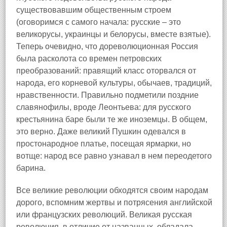
существовавшим общественным строем
(оговоримся с самого начала: русские – это
великорусы, украинцы и белорусы, вместе взятые).
Теперь очевидно, что дореволюционная Россия
была расколота со времен петровских
преобразований: правящий класс оторвался от
народа, его корневой культуры, обычаев, традиций,
нравственности. Правильно подметили поздние
славянофилы, вроде Леонтьева: для русского
крестьянина баре были те же иноземцы. В общем,
это верно. Даже великий Пушкин одевался в
простонародное платье, посещая ярмарки, но
вотще: народ все равно узнавал в нем переодетого
барина.
Все великие революции обходятся своим народам
дорого, вспомним жертвы и потрясения английской
или французских революций. Великая русская
революция, в отличие от названных, обладала