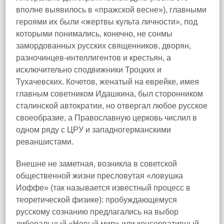
вполне выявилось в «пражской весне»), главными
героями их были «жертвы культа личности», под
которыми понимались, конечно, не сонмы
замордованных русских священников, дворян,
разночинцев‑интеллигентов и крестьян, а
исключительно сподвижники Троцких и
Тухачевских. Кочетов, женатый на еврейке, имея
главным советником Идашкина, был сторонником
сталинской автократии, но отвергал любое русское
своеобразие, а Православную церковь числил в
одном ряду с ЦРУ и западногерманскими
реваншистами.
Внешне не заметная, возникла в советской
общественной жизни пресловутая «ловушка
Иоффе» (так называется известный процесс в
теоретической физике): пробуждающемуся
русскому сознанию предлагались на выбор
либеральный «Новый мир» или консервативный