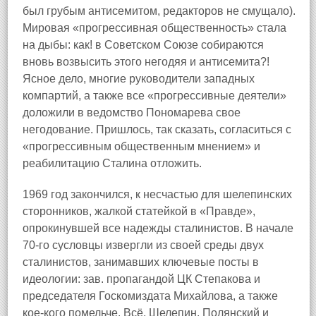
был грубым антисемитом, редакторов не смущало).
Мировая «прогрессивная общественность» стала
на дыбы: как! в Советском Союзе собираются
вновь возвысить этого негодяя и антисемита?!
Ясное дело, многие руководители западных
компартий, а также все «прогрессивные деятели»
доложили в ведомство Пономарева свое
негодование. Пришлось, так сказать, согласиться с
«прогрессивным общественным мнением» и
реабилитацию Сталина отложить.
1969 год закончился, к несчастью для шелепинских
сторонников, жалкой статейкой в «Правде»,
опрокинувшей все надежды сталинистов. В начале
70‑го сусловцы извергли из своей среды двух
сталинистов, занимавших ключевые посты в
идеологии: зав. пропагандой ЦК Степакова и
председателя Госкомиздата Михайлова, а также
кое‑кого помельче. Всё, Шелепин, Полянский и