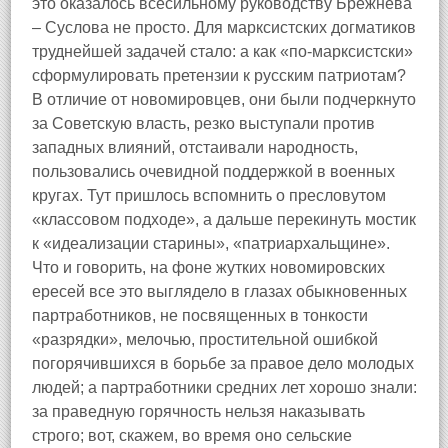
это оказалось всесильному руководству Брежнева
– Суслова не просто. Для марксистских догматиков
труднейшей задачей стало: а как «по‑марксистски»
сформулировать претензии к русским патриотам?
В отличие от новомировцев, они были подчеркнуто
за Советскую власть, резко выступали против
западных влияний, отстаивали народность,
пользовались очевидной поддержкой в военных
кругах. Тут пришлось вспомнить о пресловутом
«классовом подходе», а дальше перекинуть мостик
к «идеализации старины», «патриархальщине».
Что и говорить, на фоне жутких новомировских
ересей все это выглядело в глазах обыкновенных
партработников, не посвященных в тонкости
«разрядки», мелочью, простительной ошибкой
погорячившихся в борьбе за правое дело молодых
людей; а партработники средних лет хорошо знали:
за праведную горячность нельзя наказывать
строго; вот, скажем, во время оно сельские