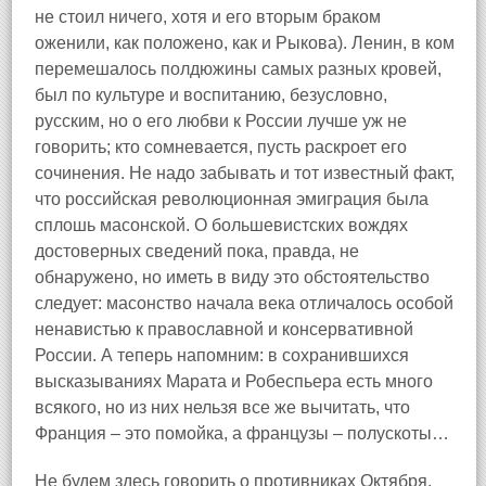
не стоил ничего, хотя и его вторым браком
оженили, как положено, как и Рыкова). Ленин, в ком
перемешалось полдюжины самых разных кровей,
был по культуре и воспитанию, безусловно,
русским, но о его любви к России лучше уж не
говорить; кто сомневается, пусть раскроет его
сочинения. Не надо забывать и тот известный факт,
что российская революционная эмиграция была
сплошь масонской. О большевистских вождях
достоверных сведений пока, правда, не
обнаружено, но иметь в виду это обстоятельство
следует: масонство начала века отличалось особой
ненавистью к православной и консервативной
России. А теперь напомним: в сохранившихся
высказываниях Марата и Робеспьера есть много
всякого, но из них нельзя все же вычитать, что
Франция – это помойка, а французы – полускоты…
Не будем здесь говорить о противниках Октября,