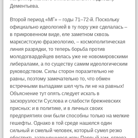
Дементьева.
Второй период «МГ» – годы 71–72‑й. Поскольку
официально идеологией в ту пору уже сделалась –
в прикровенном виде, еле заметном сквозь
марксистскую фразеологию, – космополитическая
линия разрядки, то теперь борьба против
молодогвардейцев велась уже не новомировскими
либералами, а по существу самим идеологическим
руководством. Силы сторон поразительно не
равны, поэтому замечательно то, что обмен
встречными выпадами шел чуть ли не на равных!
Объяснение тут опять следует искать в
заскорузлости Суслова и слабости брежневских
присных: и в политике, и в личных своих
предприятиях они были способны только на мелкие
гешефты. Однако в той среде нашелся один
сильный и смелый человек, который сумел резко
обострить затянувшуюся игру. Первый зам. отдела