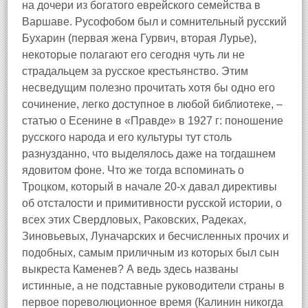
на дочери из богатого еврейского семейства в
Варшаве. Русофобом был и сомнительный русский
Бухарин (первая жена Гурвич, вторая Лурье),
некоторые полагают его сегодня чуть ли не
страдальцем за русское крестьянство. Этим
несведущим полезно прочитать хотя бы одно его
сочинение, легко доступное в любой библиотеке, –
статью о Есенине в «Правде» в 1927 г: поношение
русского народа и его культуры тут столь
разнузданно, что выделялось даже на тогдашнем
ядовитом фоне. Что же тогда вспоминать о
Троцком, который в начале 20‑х давал директивы
об отсталости и примитивности русской истории, о
всех этих Свердловых, Раковских, Радеках,
Зиновьевых, Луначарских и бесчисленных прочих и
подобных, самым приличным из которых был сын
выкреста Каменев? А ведь здесь названы
истинные, а не подставные руководители страны в
первое пореволюционное время (Калинин никогда