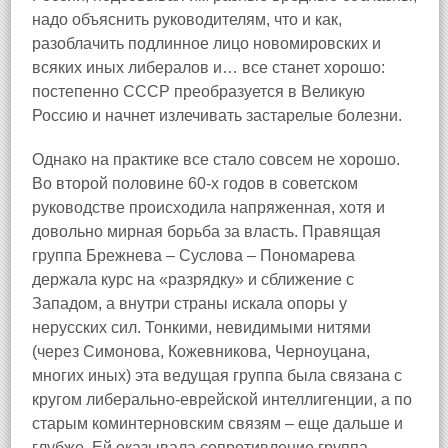
надо объяснить руководителям, что и как,
разоблачить подлинное лицо новомировских и
всяких иных либералов и… все станет хорошо:
постепенно СССР преобразуется в Великую
Россию и начнет излечивать застарелые болезни.
Однако на практике все стало совсем не хорошо.
Во второй половине 60‑х годов в советском
руководстве происходила напряженная, хотя и
довольно мирная борьба за власть. Правящая
группа Брежнева – Суслова – Пономарева
держала курс на «разрядку» и сближение с
Западом, а внутри страны искала опоры у
нерусских сил. Тонкими, невидимыми нитями
(через Симонова, Кожевникова, Черноуцана,
многих иных) эта ведущая группа была связана с
кругом либерально‑еврейской интеллигенции, а по
старым коминтерновским связям – еще дальше и
глубже. Ей оказывала сопротивление группа