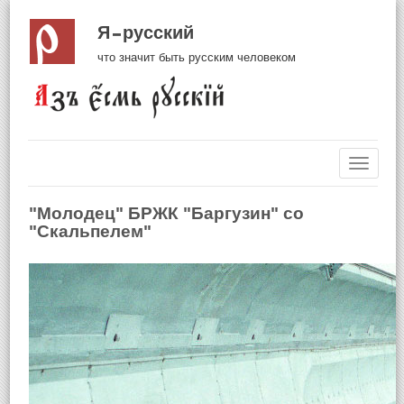
Я русский
что значит быть русским человеком
Навиг
"Молодец" БРЖК "Баргузин" со
"Скальпелем"