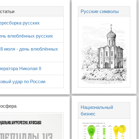
статьи
Русские символы
ересборка русских
день влюблённых русских
 8 июля - день влюблённых
ератора Николая II
овый удар по России
госфера
Национальный
бизнес