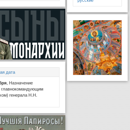
русские
ая дата
бря
, Назначение
 главнокомандующим
хом) генерала Н.Н.