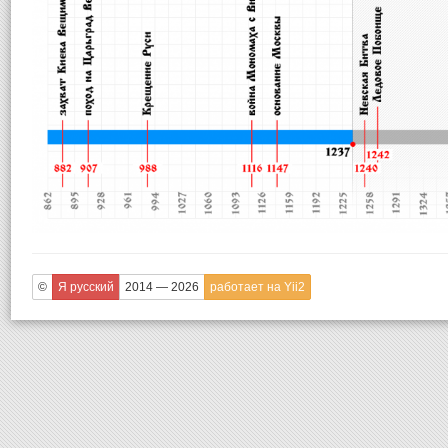
©
Я русский
2014 — 2026
работает на Yii2