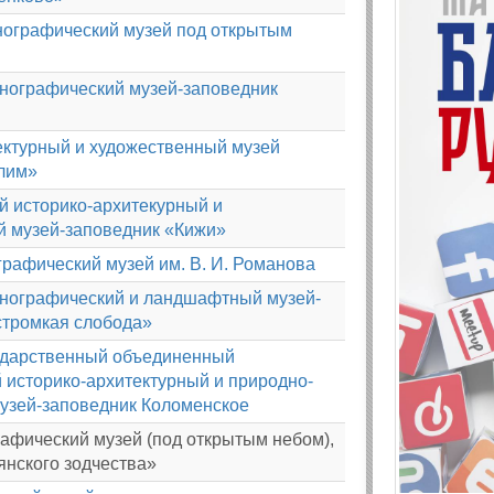
нографический музей под открытым
тнографический музей-заповедник
ектурный и художественный музей
лим»
й историко-архитекурный и
й музей-заповедник «Кижи»
рафический музей им. В. И. Романова
тнографический и ландшафтный музей-
стромкая слобода»
ударственный объединенный
 историко-архитектурный и природно-
зей-заповедник Коломенское
афический музей (под открытым небом),
янского зодчества»