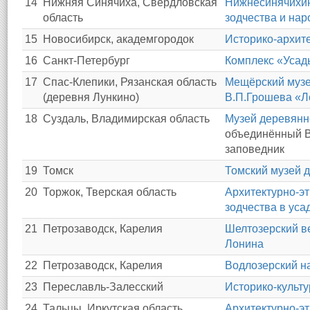
14
Нижняя Синячиха, Свердловская
Нижнесинячихин
область
зодчества и на
15
Новосибирск, академгородок
Историко-архит
16
Санкт-Петербург
Комплекс «Усад
17
Спас-Клепики, Рязанская область
Мещёрский музе
(деревня Лункино)
В.П.Грошева «Л
18
Суздаль, Владимирская область
Музей деревянн
объединённый В
заповедник
19
Томск
Томский музей 
20
Торжок, Тверская область
Архитектурно-э
зодчества в уса
21
Петрозаводск, Карелия
Шелтозерский ве
Лонина
22
Петрозаводск, Карелия
Водлозерский н
23
Переславль-Залесский
Историко-культу
24
Тальцы, Иркутская область,
Архитектурно-э