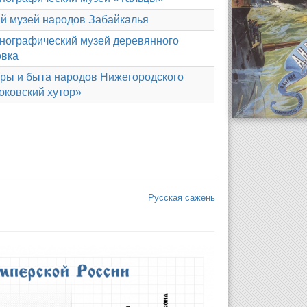
й музей народов Забайкалья
тнографический музей деревянного
овка
уры и быта народов Нижегородского
ковский хутор»
Русская сажень