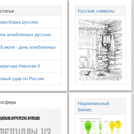
статьи
Русские символы
ересборка русских
день влюблённых русских
 8 июля - день влюблённых
ератора Николая II
овый удар по России
госфера
Национальный
бизнес