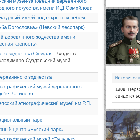
ский музей-заповедник деревянного
родного искусства имени И.Д.Самойлова
ектурный музей под открытым небом
ьба Богословка» (Невский лесопарк)
й деревянного зодчества имени
есная крепость»
ого зодчества Суздаля
. Входит в
ладимиро-Суздальский музей-
деревянного зодчества
Историческ
тнографический музей деревянного
1209
, Перв
дьбе Василёво
свидетельс
псский этнографический музей им.Р.П.
ациональный парк
рный центр «Русский парк»
тнографический музей «Тальцы»