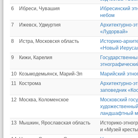
6
Ибреси, Чувашия
Ибресинский эт
небом
7
Ижевск, Удмуртия
Архитектурно-э
«Лудорвай»
8
Истра, Московскя область
Историко-архит
«Новый Иеруса
9
Кижи, Карелия
Государственны
этнографически
10
Козьмодемьянск, Марий-Эл
Марийский этног
11
Кострома
Архитектурно-э
заповедник «Ко
12
Москва, Коломенское
Московский гос
художественный
ландшафтный му
13
Мышкин, Ярославская область
Историко-этногр
и «Музей кресть