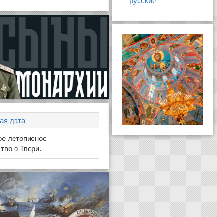
русские
ая дата
ое летописное
тво о Твери.