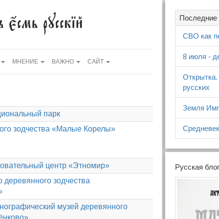
Последние 
СВО как п
8 июля - 
МНЕНИЕ
ВАЖНО
САЙТ
Открытка.
русских
Земля Имп
циональный парк
Средневек
ого зодчества «Малые Корелы»
зовательный центр «Этномир»
Русская бло
о деревянного зодчества
»
тнографический музей деревянного
ёнково»