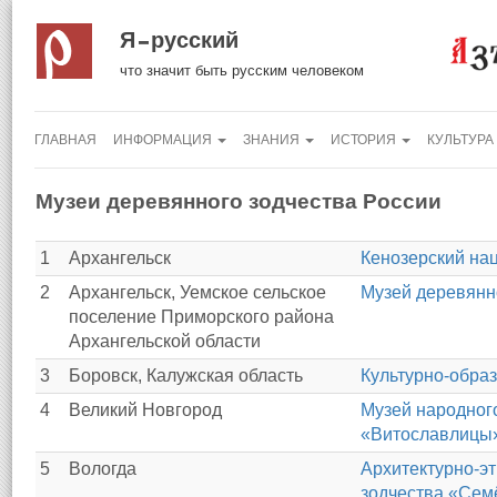
Я русский
что значит быть русским человеком
ГЛАВНАЯ
ИНФОРМАЦИЯ
ЗНАНИЯ
ИСТОРИЯ
КУЛЬТУРА
Музеи деревянного зодчества России
1
Архангельск
Кенозерский на
2
Архангельск, Уемское сельское
Музей деревянн
поселение Приморского района
Архангельской области
3
Боровск, Калужская область
Культурно-обра
4
Великий Новгород
Музей народног
«Витославлицы
5
Вологда
Архитектурно-э
зодчества «Сем