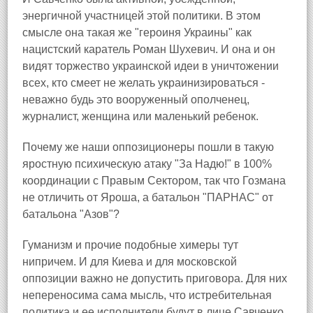
энергичной участницей этой политики. В этом
смысле она такая же "героиня Украины" как
нацистский каратель Роман Шухевич. И она и он
видят торжество украинской идеи в уничтожении
всех, кто смеет не желать украинизироваться -
неважно будь это вооруженный ополченец,
журналист, женщина или маленький ребенок.
Почему же наши оппозиционеры пошли в такую
яростную психическую атаку "За Надю!" в 100%
координации с Правым Сектором, так что Гозмана
не отличить от Яроша, а батальон "ПАРНАС" от
батальона "Азов"?
Гуманизм и прочие подобные химеры тут
нипричем. И для Киева и для московской
оппозиции важно не допустить приговора. Для них
непереносима сама мысль, что истребительная
политика и ее исполнители будут в лице Савченко