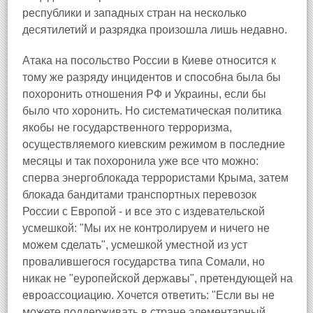
республики и западных стран на несколько
десятилетий и разрядка произошла лишь недавно.
Атака на посольство России в Киеве относится к
тому же разряду инцидентов и способна была бы
похоронить отношения РФ и Украины, если бы
было что хоронить. Но систематическая политика
якобы не государственного терроризма,
осуществляемого киевским режимом в последние
месяцы и так похоронила уже все что можно:
сперва энергоблокада террористами Крыма, затем
блокада бандитами транспортных перевозок
России с Европой - и все это с издевательской
усмешкой: "Мы их не контролируем и ничего не
можем сделать", усмешкой уместной из уст
провалившегося государства типа Сомали, но
никак не "еуропейской державы", претендующей на
евроассоциацию. Хочется ответить: "Если вы не
можете поддерживать в стране элементарный